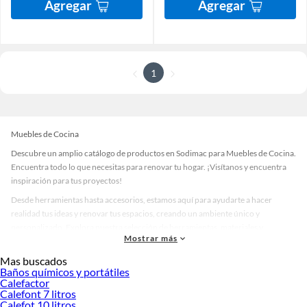
Agregar
Agregar
1
Muebles de Cocina
Descubre un amplio catálogo de productos en Sodimac para Muebles de Cocina.
Encuentra todo lo que necesitas para renovar tu hogar. ¡Visítanos y encuentra
inspiración para tus proyectos!
Desde herramientas hasta accesorios, estamos aquí para ayudarte a hacer
realidad tus ideas y renovar tus espacios, creando un ambiente único y
personalizado. Explora nuestra selección de herramientas, materiales y
Mostrar más
accesorios de calidad que te ayudarán a crear un espacio más tú.
Mas buscados
Desde remodelaciones hasta proyectos de decoración, estamos aquí para hacer
Baños químicos y portátiles
tus ideas realidad. ¡Visítanos y encuentra todo lo que tenemos para ofrecerte en
Calefactor
Muebles de Cocina!
Calefont 7 litros
Calefot 10 litros
Explora la variedad de productos de Muebles de Cocina en Sodimac