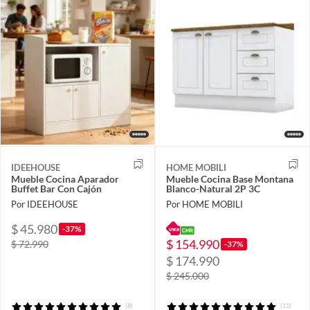
IDEEHOUSE
HOME MOBILI
Mueble Cocina Aparador
Mueble Cocina Base Montana
Buffet Bar Con Cajón
Blanco-Natural 2P 3C
Por IDEEHOUSE
Por HOME MOBILI
$ 45.980
-37%
$ 154.990
$ 72.990
-37%
$ 174.990
$ 245.000
(8)
(11)