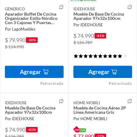
GENERICO
IDEEHOUSE
Aparador Buffet De Cocina
Mueble De Base De Cocina
Organizador Estilo Nórdico
Aparador 97x32x100cm
Con 3 Cajones Y Puertas
Por IDEEHOUSE
61x30x100cm Cocina Mueble
Por LagoMuebles
Auxiliar Comedor
$ 74.990
-41%
$ 79.990
-30%
$ 126.789
$ 114.990
(1)
Agregar
Agregar
Patrocinado
Patrocinado
IDEEHOUSE
HOME MOBILI
Mueble De Base De Cocina
Mueble de Cocina Aéreo 2P
Aparador 97x32x100cm
Línea Americana Gris
Por IDEEHOUSE
Por HOME MOBILI
$ 74.990
-41%
$ 77.990
$ 126.789
-32%