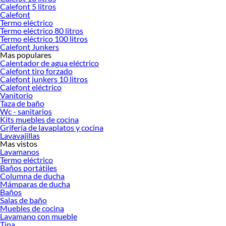
Calefont 5 litros
Calefont
Herramientas, materiales y accesorios de calidad para tus proyectos y
Termo eléctrico
renovación de espacios. ¡Visítanos y descubre todo lo que tenemos para
Termo eléctrico 80 litros
ofrecerte!
Termo eléctrico 100 litros
Calefont Junkers
Encuentra una amplia variedad de productos de Muebles de Cocina en Sodimac.
Mas populares
Encuentra todo lo necesario para tus proyectos de renovación y decoración.
Calentador de agua eléctrico
¡Visítanos y haz tus ideas realidad!
Calefont tiro forzado
Calefont junkers 10 litros
Calefont eléctrico
Vanitorio
Taza de baño
Wc - sanitarios
Kits muebles de cocina
Grifería de lavaplatos y cocina
Lavavajillas
Mas vistos
Lavamanos
Termo eléctrico
Baños portátiles
Columna de ducha
Mámparas de ducha
Baños
Salas de baño
Muebles de cocina
Lavamano con mueble
Tina