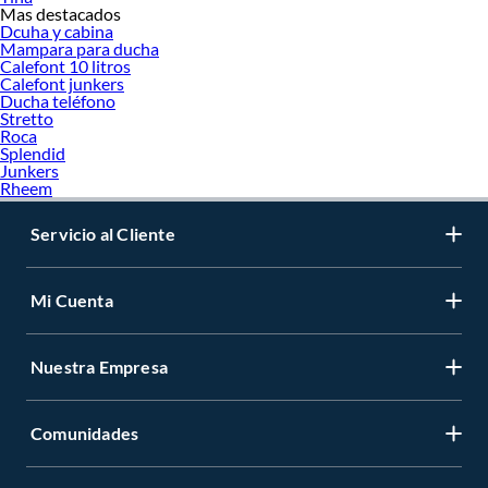
Mas destacados
Dcuha y cabina
Mampara para ducha
Calefont 10 litros
Calefont junkers
Ducha teléfono
Stretto
Roca
Splendid
Junkers
Rheem
Servicio al Cliente
Mi Cuenta
Nuestra Empresa
Comunidades