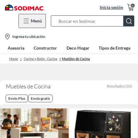
0
Inicia sesión
Menú
Search
Bar
location-
Ingresa tu ubicación
icon
Asesoría
Constructor
Deco Hogar
Tipos de Entrega
Home
Cocina y Baño - Cocina
Muebles de Cocina
Muebles de Cocina
Resultados
(
33
)
Envio Plus
Envío gratis