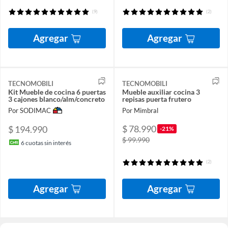
(9)
(2)
Agregar
Agregar
TECNOMOBILI
TECNOMOBILI
Kit Mueble de cocina 6 puertas
Mueble auxiliar cocina 3
3 cajones blanco/alm/concreto
repisas puerta frutero
Por SODIMAC
Por Mimbral
$ 78.990
$ 194.990
-21%
$ 99.990
6
cuotas sin interés
(2)
Agregar
Agregar