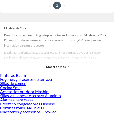
1
Muebles de Cocina
Descubre un amplio catálogo de productos en Sodimac para Muebles de Cocina.
Encuentra todo lo que necesitas para renovar tu hogar. ¡Visítanos y encuentra
inspiración para tus proyectos!
Desde herramientas hasta accesorios, estamos aquí para ayudarte a hacer
realidad tus ideas y renovar tus espacios, creando un ambiente único y
personalizado. Explora nuestra selección de herramientas, materiales y
Mostrar más
accesorios de calidad que te ayudarán a crear un espacio más tú.
Pinturas Baum
Desde remodelaciones hasta proyectos de decoración, estamos aquí para hacer
Fogones y braseros de terraza
tus ideas realidad. ¡Visítanos y encuentra todo lo que tenemos para ofrecerte en
Sillas de comer
Muebles de Cocina!
Cocina Smeg
Accesorios outdoor Mashini
Explora la variedad de productos de Muebles de Cocina en Sodimac
Sillas y sillones de terraza Aluminio
Alarmas para casas
Herramientas, materiales y accesorios de calidad para tus proyectos y
Freezer y congeladores Hisense
renovación de espacios. ¡Visítanos y descubre todo lo que tenemos para
Cortinas roller 140 x 200
ofrecerte!
Maceteros y accesorios Growled