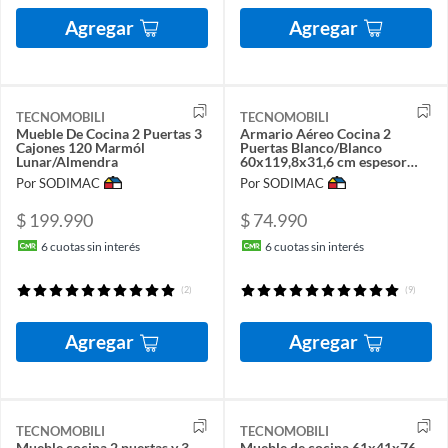
Agregar
Agregar
TECNOMOBILI
TECNOMOBILI
Mueble De Cocina 2 Puertas 3
Armario Aéreo Cocina 2
Cajones 120 Marmól
Puertas Blanco/Blanco
Lunar/Almendra
60x119,8x31,6 cm espesor
15mm
Por SODIMAC
Por SODIMAC
$ 199.990
$ 74.990
6
cuotas sin interés
6
cuotas sin interés
(2)
(9)
Agregar
Agregar
TECNOMOBILI
TECNOMOBILI
Mueble cocina 2 puertas y 3
Mueble de cocina 61x41x76