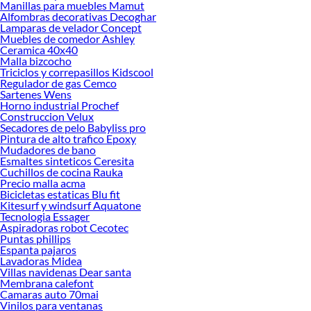
Manillas para muebles Mamut
Encuentra una amplia variedad de productos de Muebles de Cocina en Sodimac.
Alfombras decorativas Decoghar
Encuentra todo lo necesario para tus proyectos de renovación y decoración.
Lamparas de velador Concept
¡Visítanos y haz tus ideas realidad!
Muebles de comedor Ashley
Ceramica 40x40
Malla bizcocho
Triciclos y correpasillos Kidscool
Regulador de gas Cemco
Sartenes Wens
Horno industrial Prochef
Construccion Velux
Secadores de pelo Babyliss pro
Pintura de alto trafico Epoxy
Mudadores de bano
Esmaltes sinteticos Ceresita
Cuchillos de cocina Rauka
Precio malla acma
Bicicletas estaticas Blu fit
Kitesurf y windsurf Aquatone
Tecnologia Essager
Aspiradoras robot Cecotec
Puntas phillips
Espanta pajaros
Lavadoras Midea
Villas navidenas Dear santa
Membrana calefont
Camaras auto 70mai
Vinilos para ventanas