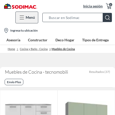
0
Inicia sesión
Menú
Search
Bar
location-
Ingresa tu ubicación
icon
Asesoría
Constructor
Deco Hogar
Tipos de Entrega
Home
Cocina y Baño - Cocina
Muebles de Cocina
Muebles de Cocina - tecnomobili
Resultados
(
37
)
Envio Plus