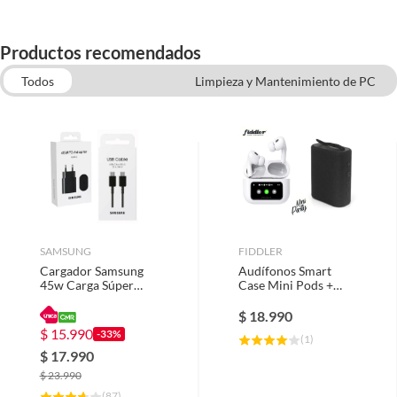
Productos recomendados
Todos
Limpieza y Mantenimiento de PC
Percheros y Ganchos
In-Ear
Cable TV
Cargadores y cables
SAMSUNG
FIDDLER
Cargador Samsung
Audífonos Smart
45w Carga Súper
Case Mini Pods +
Rápida Cable Usb-C
Parlante Bluetooth
Fiddler Mini Party
$
18.990
$
15.990
-33%
(
1
)
$
17.990
$
23.990
(
87
)