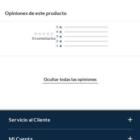
Opiniones de este producto
5
4
3
0
comentarios
2
1
Ocultar todas las opiniones
Servicio al Cliente
Mi Cuenta
Contáctanos