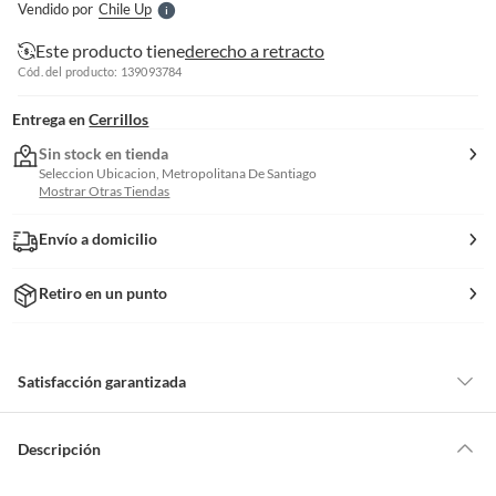
Vendido por
Chile Up
S
Este producto tiene
derecho a retracto
Cód. del producto: 139093784
Entrega en
Cerrillos
Sin stock en tienda
Seleccion Ubicacion, Metropolitana De Santiago
Mostrar Otras Tiendas
Envío a domicilio
Retiro en un punto
Satisfacción garantizada
Por ley, tienes hasta
10 días para devolver un producto
si te arrepientes
de la compra.
Descripción
Debe estar en perfecto estado, con todas sus etiquetas, sellos intactos y
sin uso, tal como te lo entregamos. Ten en cuenta que lo debes haber