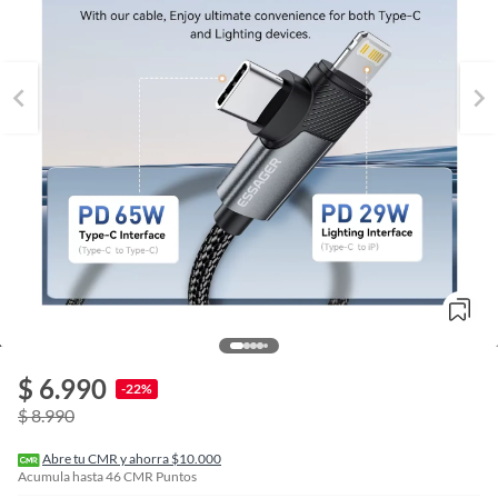
o
f
$ 6.990
n
-22%
I
$ 8.990
r
e
l
Abre tu CMR y ahorra $10.000
l
Acumula hasta
46
CMR Puntos
e