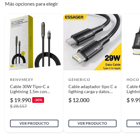
Más opciones para elegir
Requiere Serial
No
Number
Requiere IMEI
No
Incluye
Cable Carga Rapida 2 en 1
Recto Angulo 1 Metro
ESSAGER
RENVMEXY
GENERICO
HOCO
Cable 30W Tipo‑C a
Cable adaptador tipo C a
Cable 
Lightning 1.5m con
ligthing carga y datos
Lightn
Garantía
3 meses
Soporte Plegable, Codo
29W
Rapid
$ 19.990
$ 12.000
$ 9.9
-30%
Anti‑obstrucción,
$ 28.557
Trenzado para iPhone
Carga rápida
Sí
VER PRODUCTO
VER PRODUCTO
V