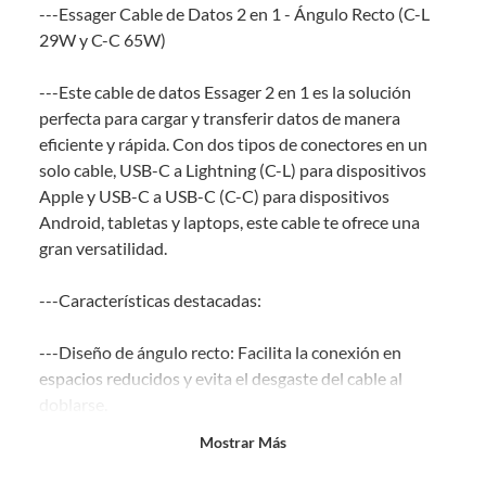
---Essager Cable de Datos 2 en 1 - Ángulo Recto (C-L
comprado por internet y que hay ciertas categorías que no tienen este
derecho:
29W y C-C 65W)
Productos que, por su naturaleza, no puedan ser devueltos,
---Este cable de datos Essager 2 en 1 es la solución
puedan deteriorarse o caducar con rapidez.
perfecta para cargar y transferir datos de manera
Confeccionados a la medida.
eficiente y rápida. Con dos tipos de conectores en un
De uso personal.
solo cable, USB-C a Lightning (C-L) para dispositivos
En sodimac.cl te damos
30 días desde que recibes el producto
. Debe
Apple y USB-C a USB-C (C-C) para dispositivos
estar en perfecto estado, con todas sus etiquetas y sin uso, tal como te lo
Android, tabletas y laptops, este cable te ofrece una
entregamos.
gran versatilidad.
Productos digitales que se entregan a través de una descarga
electrónica, por ejemplo, cupones de experiencia o programas
---Características destacadas:
para el computador.
Productos a pedido o confeccionados a medida.
---Diseño de ángulo recto: Facilita la conexión en
Productos que han sido informados como imperfectos, usados,
espacios reducidos y evita el desgaste del cable al
reparados, abiertos, de segunda selección, remanufacturados o
doblarse.
con alguna deficiencia, que sean comprados en esa condición a
un precio reducido.
Mostrar Más
---Carga rápida y transferencia de datos: El C-L
Alimentos, bebidas, medicamentos, suplementos alimenticios,
vitaminas, entre otros análogos.
soporta hasta 29W y el C-C hasta 65W, garantizando