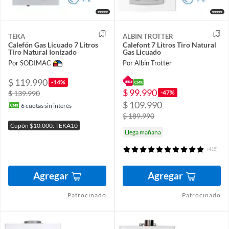
TEKA
ALBIN TROTTER
Calefón Gas Licuado 7 Litros
Calefont 7 Litros Tiro Natural
Tiro Natural Ionizado
Gas Licuado
Por SODIMAC
Por Albin Trotter
$ 119.990
-14%
$ 99.990
-47%
$ 139.990
$ 109.990
6
cuotas sin interés
$ 189.990
Cupón $10.000: TEKA10
Llega mañana
(415)
Agregar
Agregar
Patrocinado
Patrocinado