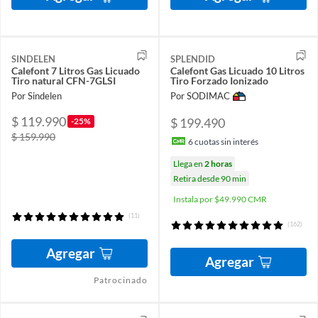
SINDELEN
SPLENDID
Calefont 7 Litros Gas Licuado
Calefont Gas Licuado 10 Litros
Tiro natural CFN-7GLSI
Tiro Forzado Ionizado
Por Sindelen
Por SODIMAC
$ 119.990
$ 199.490
-25%
$ 159.990
6
cuotas sin interés
Llega en
2 horas
Retira desde 90 min
Instala por $49.990 CMR
(11)
(162)
Agregar
Agregar
Patrocinado