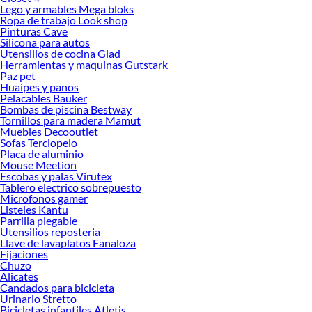
Lego y armables Mega bloks
Ropa de trabajo Look shop
Pinturas Cave
Silicona para autos
Utensilios de cocina Glad
Herramientas y maquinas Gutstark
Paz pet
Huaipes y panos
Pelacables Bauker
Bombas de piscina Bestway
Tornillos para madera Mamut
Muebles Decooutlet
Sofas Terciopelo
Placa de aluminio
Mouse Meetion
Escobas y palas Virutex
Tablero electrico sobrepuesto
Microfonos gamer
Listeles Kantu
Parrilla plegable
Utensilios reposteria
Llave de lavaplatos Fanaloza
Fijaciones
Chuzo
Alicates
Candados para bicicleta
Urinario Stretto
Bicicletas infantiles Atletis