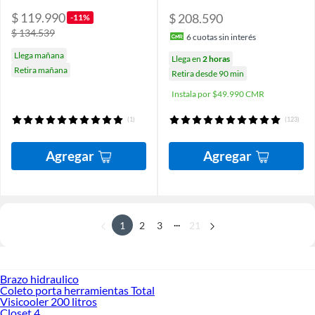
$ 119.990
$ 208.590
-11%
$ 134.539
6
cuotas sin interés
Llega mañana
Llega en
2 horas
Retira mañana
Retira desde 90 min
Instala por $49.990 CMR
(1)
(123)
Agregar
Agregar
...
1
2
3
21
Brazo hidraulico
Coleto porta herramientas Total
Visicooler 200 litros
Closet 4