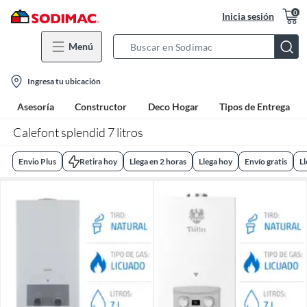
0
Inicia sesión
Menú
Search
Bar
location-
Ingresa tu ubicación
icon
Asesoría
Constructor
Deco Hogar
Tipos de Entrega
Calefont splendid 7 litros
Envio Plus
Retira hoy
Llega en 2 horas
Llega hoy
Envío gratis
L