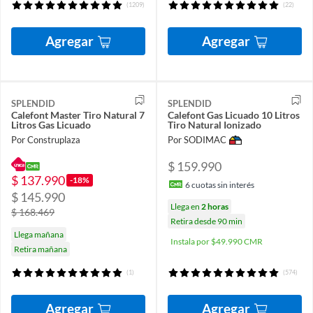
(1209)
(22)
Agregar
Agregar
SPLENDID
SPLENDID
Calefont Master Tiro Natural 7
Calefont Gas Licuado 10 Litros
Litros Gas Licuado
Tiro Natural Ionizado
Por Construplaza
Por SODIMAC
$ 159.990
$ 137.990
-18%
6
cuotas sin interés
$ 145.990
Llega en
2 horas
$ 168.469
Retira desde 90 min
Llega mañana
Instala por $49.990 CMR
Retira mañana
(1)
(574)
Agregar
Agregar