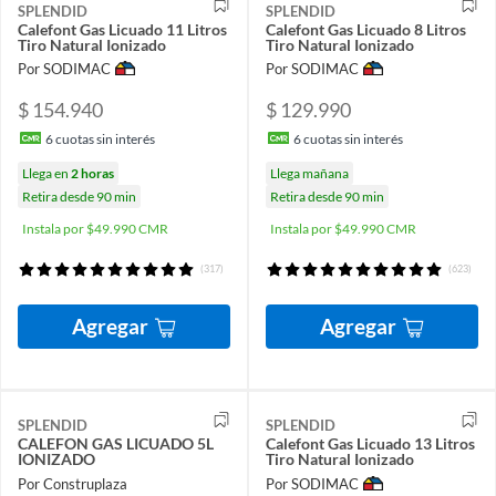
SPLENDID
SPLENDID
Calefont Gas Licuado 11 Litros
Calefont Gas Licuado 8 Litros
Tiro Natural Ionizado
Tiro Natural Ionizado
Por SODIMAC
Por SODIMAC
$ 154.940
$ 129.990
6
cuotas sin interés
6
cuotas sin interés
Llega en
2 horas
Llega mañana
Retira desde 90 min
Retira desde 90 min
Instala por $49.990 CMR
Instala por $49.990 CMR
(317)
(623)
Agregar
Agregar
SPLENDID
SPLENDID
CALEFON GAS LICUADO 5L
Calefont Gas Licuado 13 Litros
IONIZADO
Tiro Natural Ionizado
Por Construplaza
Por SODIMAC