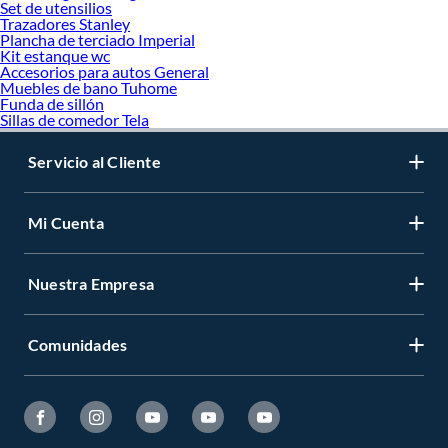
Set de utensilios
Trazadores Stanley
Plancha de terciado Imperial
Kit estanque wc
Accesorios para autos General
Muebles de bano Tuhome
Funda de sillón
Sillas de comedor Tela
Servicio al Cliente
Mi Cuenta
Nuestra Empresa
Comunidades