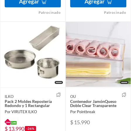
Agregar
Agregar
Patrocinado
Patrocinado
ILKO
OU
Pack 2 Moldes Repostería
Contenedor JamónQueso
Redondo y 1 Rectangular
Doble Clear Transparente
Por VIRUTEX ILKO
Por Pointbreak
$ 15.990
$ 13.990
-26%