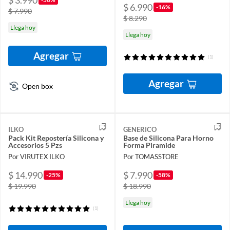
$ 3.990
$ 6.990
-16%
$ 7.990
$ 8.290
Llega hoy
Llega hoy
Agregar
(1)
Agregar
Open box
ILKO
GENERICO
Pack Kit Repostería Silicona y
Base de Silicona Para Horno
Accesorios 5 Pzs
Forma Piramide
Por VIRUTEX ILKO
Por TOMASSTORE
$ 14.990
$ 7.990
-25%
-58%
$ 19.990
$ 18.990
Llega hoy
(1)