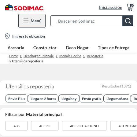
0
Inicia sesión
Menú
Search
Bar
location-
Ingresa tu ubicación
icon
Asesoría
Constructor
Deco Hogar
Tipos de Entrega
Home
Decohogar - Menaje
Menaje Cocina
Reposteria
Utensilios repostería
Utensilios repostería
Resultados
(
1371
)
Envio Plus
Llega en 2 horas
Llega hoy
Envío gratis
Llega mañana
R
Filtrar por
Material principal
ABS
ACERO
ACERO CARBONO
ACERO GAL