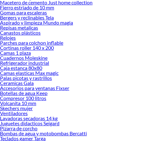
Macetero de cemento Just home collection
Fierro estriado de 10 mm
Gomas para escaleras
Bergers y reclinables Tela
Aspirado y limpieza Mundo magia
Repisas metalicas
Canastos plásticos
Relojes
Parches para colchon inflable
Cortinas roller 140 x 200
Camas 1 plaza
Cuadernos Moleskine
Refrigerador industrial
Caja estanca 80x80
Camas elasticas Max magic
Palas picotas y rastrillos
Ceramicas Gala
Accesorios para ventanas Fixser
Botellas de agua Keep
Compresor 100 litros
Volcanita 10 mm
Skechers mujer
Ventiladores
Lavadoras secadoras 14 kg
Juguetes didacticos Seigard
Pizarra de corcho
Bombas de agua y motobombas Bercatti
Teclados gamer Targa