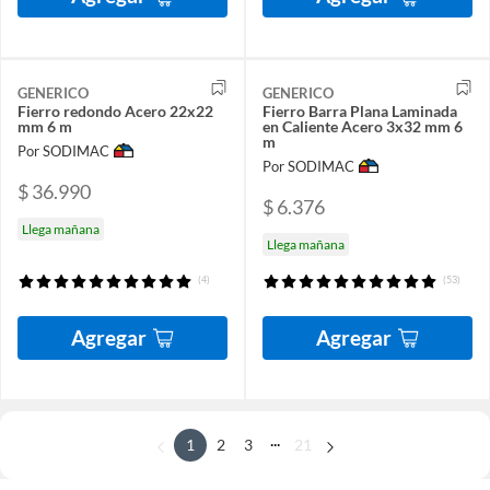
GENERICO
GENERICO
Fierro redondo Acero 22x22
Fierro Barra Plana Laminada
mm 6 m
en Caliente Acero 3x32 mm 6
m
Por SODIMAC
Por SODIMAC
$ 36.990
$ 6.376
Llega mañana
Llega mañana
(4)
(53)
Agregar
Agregar
...
1
2
3
21