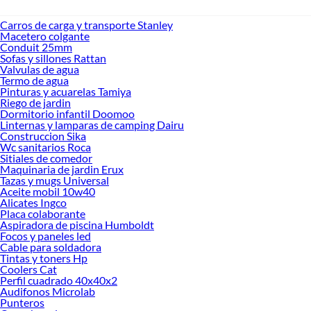
Carros de carga y transporte Stanley
Macetero colgante
Conduit 25mm
Sofas y sillones Rattan
Valvulas de agua
Termo de agua
Pinturas y acuarelas Tamiya
Riego de jardin
Dormitorio infantil Doomoo
Linternas y lamparas de camping Dairu
Construccion Sika
Wc sanitarios Roca
Sitiales de comedor
Maquinaria de jardin Erux
Tazas y mugs Universal
Aceite mobil 10w40
Alicates Ingco
Placa colaborante
Aspiradora de piscina Humboldt
Focos y paneles led
Cable para soldadora
Tintas y toners Hp
Coolers Cat
Perfil cuadrado 40x40x2
Audifonos Microlab
Punteros