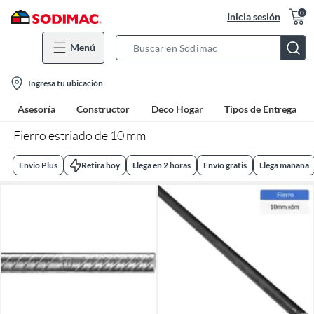
0
Inicia sesión
Menú
Search
Bar
location-
Ingresa tu ubicación
icon
Asesoría
Constructor
Deco Hogar
Tipos de Entrega
Fierro estriado de 10 mm
Envio Plus
Retira hoy
Llega en 2 horas
Envío gratis
Llega mañana