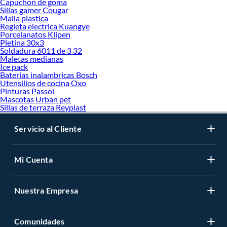
Capuchon de goma
Sillas gamer Cougar
Malla plastica
Regleta electrica Kuangye
Porcelanatos Klipen
Pletina 30x3
Soldadura 6011 de 3 32
Maletas medianas
Ice pack
Baterias inalambricas Bosch
Utensilios de cocina Oxo
Pinturas Passol
Mascotas Urban pet
Sillas de terraza Reyplast
Servicio al Cliente
Mi Cuenta
Nuestra Empresa
Comunidades