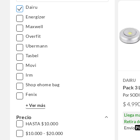
Dairu
Energizer
Maxwell
Overfit
Ubermann
Tasbel
Movi
Irm
DAIRU
Shop ehome bag
Pack 3 
Fenix
Por SOD
$ 4.99
+ Ver más
Llega m
Precio
Retira 
HASTA $10.000
Envío
Pl
$10.000 - $20.000