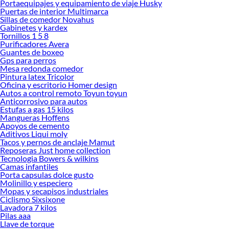
Portaequipajes y equipamiento de viaje Husky
Puertas de interior Multimarca
Sillas de comedor Novahus
Gabinetes y kardex
Tornillos 1 5 8
Purificadores Avera
Guantes de boxeo
Gps para perros
Mesa redonda comedor
Pintura latex Tricolor
Oficina y escritorio Homer design
Autos a control remoto Toyun toyun
Anticorrosivo para autos
Estufas a gas 15 kilos
Mangueras Hoffens
Apoyos de cemento
Aditivos Liqui moly
Tacos y pernos de anclaje Mamut
Reposeras Just home collection
Tecnologia Bowers & wilkins
Camas infantiles
Porta capsulas dolce gusto
Molinillo y especiero
Mopas y secapisos industriales
Ciclismo Sixsixone
Lavadora 7 kilos
Pilas aaa
Llave de torque