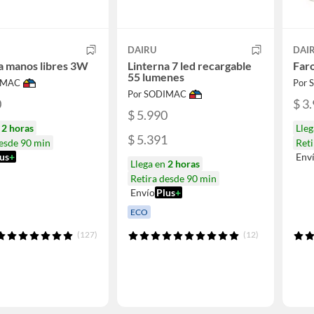
DAIRU
DAI
a manos libres 3W
Linterna 7 led recargable
Faro
55 lumenes
IMAC
Por
Por SODIMAC
0
$ 3
$ 5.990
n
2 horas
Lle
$ 5.391
desde 90 min
Reti
us
+
Env
Llega en
2 horas
Retira desde 90 min
Envío
Plus
+
ECO
(127)
(12)