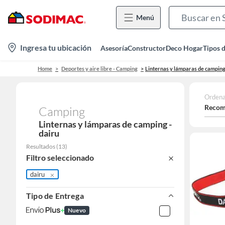
Menú
location-
Ingresa tu ubicación
Asesoría
Constructor
Deco Hogar
Tipos 
icon
Home
Deportes y aire libre - Camping
Linternas y lámparas de campin
Ordena
Recom
Camping
Linternas y lámparas de camping -
dairu
Resultados
(
13
)
Filtro seleccionado
dairu
Tipo de Entrega
Nuevo