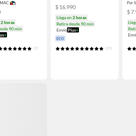
IMAC
Por
$ 16.990
0
$ 7
Llega en
2 horas
n
2 horas
Lle
Retira desde 90 min
desde 90 min
Reti
Envío
Plus
+
us
+
Env
ECO
(7)
(35)