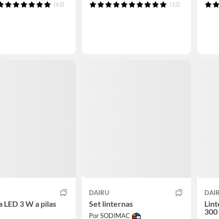
(63)
(12)
DAIRU
DAI
a LED 3 W a pilas
Set linternas
Lin
300
Por SODIMAC