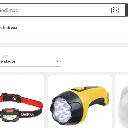
Search
Bar
de Entrega
g
r por
:
endados