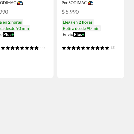
 SODIMAC
Por SODIMAC
.990
$ 5.990
ga en
2 horas
Llega en
2 horas
ra desde 90 min
Retira desde 90 min
ío
Plus
+
Envío
Plus
+
(4)
(3)