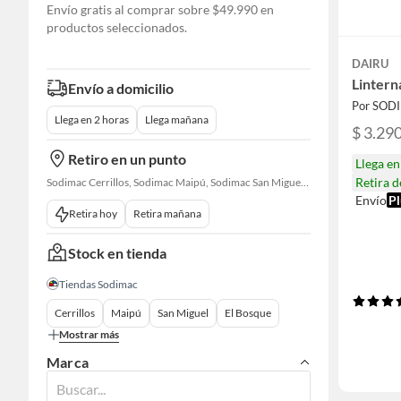
Envío gratis al comprar sobre $49.990 en
productos seleccionados.
DAIRU
Lintern
Envío a domicilio
Por SOD
Llega en 2 horas
Llega mañana
$ 3.29
Retiro en un punto
Llega e
Retira 
Sodimac Cerrillos, Sodimac Maipú, Sodimac San Miguel, Sodimac El Bosque, Sodimac San Bernardo, Constructor Cantagallo, Sodimac Talagante, Sodimac San Fernando
Envío
Pl
Retira hoy
Retira mañana
Stock en tienda
Tiendas Sodimac
Cerrillos
Maipú
San Miguel
El Bosque
Mostrar más
Marca