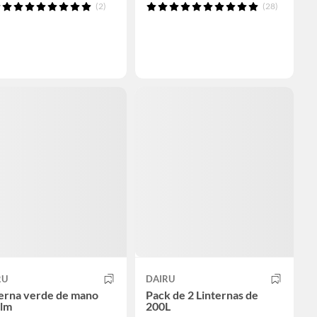
(2)
(28)
RU
DAIRU
terna verde de mano
Pack de 2 Linternas de
 lm
200L