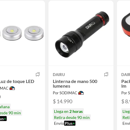
DAIRU
DAI
Luz de toque LED
Linterna de mano 500
Pack
lumenes
lm
IMAC
Por SODIMAC
Por
0
$ 14.990
$ 8
añana
Llega en
2 horas
Lle
desde 90 min
Retira desde 90 min
Reti
us
+
Envío
Plus
+
Env