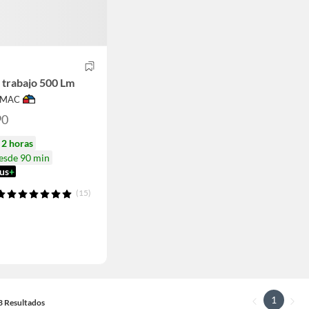
 trabajo 500 Lm
IMAC
90
n
2 horas
desde 90 min
us
+
(15)
1
13 Resultados