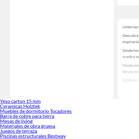
Linternas
Descubre 
inspiració
Desde her
nuestra se
Desde remo
lámparas 
Explora 
Herramient
Encuentra
Yeso carton 15 mm
¡Visítanos
Ceramicas Holztek
Muebles de dormitorio Tocadores
Barra de cobre para tierra
Mesas de living
Materiales de obra gruesa
Juegos de terraza
Piscinas estructurales Bestway