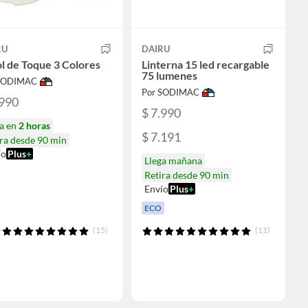
RU
DAIRU
l de Toque 3 Colores
Linterna 15 led recargable
75 lumenes
 SODIMAC
Por SODIMAC
.990
$ 7.990
ga en
2 horas
$ 7.191
ra desde 90 min
ío
Plus
+
Llega mañana
Retira desde 90 min
Envío
Plus
+
ECO
(15)
(11)