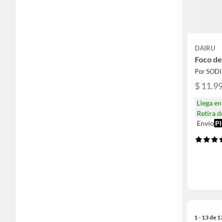
DAIRU
Foco de
Por SOD
$ 11.9
Llega e
Retira 
Envío
Pl
1 - 13 de 