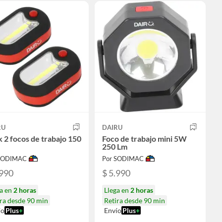
RU
DAIRU
 2 focos de trabajo 150
Foco de trabajo mini 5W
250 Lm
 SODIMAC
Por SODIMAC
.990
$ 5.990
ga en
2 horas
Llega en
2 horas
ra desde 90 min
Retira desde 90 min
ío
Plus
+
Envío
Plus
+