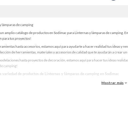
 y lámparas de camping
un amplio catálogo de productos en Sodimac para Linternas y lámparas de camping. Enc
n para tus proyectos!
ramientas hasta accesorios, estamos aquí para ayudarte a hacer realidad tus ideas y re
lección de herramientas, materiales y accesorios de calidad que te ayudarán a crear un
delaciones hasta proyectos de decoración, estamos aquí para hacer tus ideas realidad.
de camping!
la variedad de productos de Linternas y lámparas de camping en Sodimac
as, materiales y accesorios de calidad para tus proyectos y renovación de espacios. ¡
Mostrar más
 una amplia variedad de productos de Linternas y lámparas de camping en Sodimac. En
 y haz tus ideas realidad!