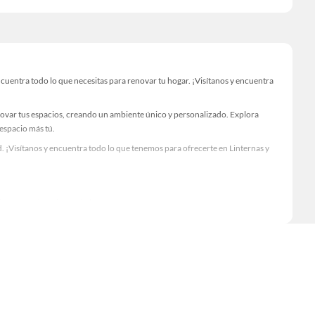
uentra todo lo que necesitas para renovar tu hogar. ¡Visítanos y encuentra
novar tus espacios, creando un ambiente único y personalizado. Explora
 espacio más tú.
 ¡Visítanos y encuentra todo lo que tenemos para ofrecerte en Linternas y
Visítanos y descubre todo lo que tenemos para ofrecerte!
cuentra todo lo necesario para tus proyectos de renovación y decoración.