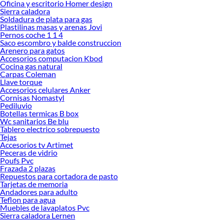
Oficina y escritorio Homer design
Sierra caladora
Soldadura de plata para gas
Plastilinas masas y arenas Jovi
Pernos coche 1 1 4
Saco escombro y balde construccion
Arenero para gatos
Accesorios computacion Kbod
Cocina gas natural
Carpas Coleman
Llave torque
Accesorios celulares Anker
Cornisas Nomastyl
Pediluvio
Botellas termicas B box
Wc sanitarios Be blu
Tablero electrico sobrepuesto
Tejas
Accesorios tv Artimet
Peceras de vidrio
Poufs Pvc
Frazada 2 plazas
Repuestos para cortadora de pasto
Tarjetas de memoria
Andadores para adulto
Teflon para agua
Muebles de lavaplatos Pvc
Sierra caladora Lernen