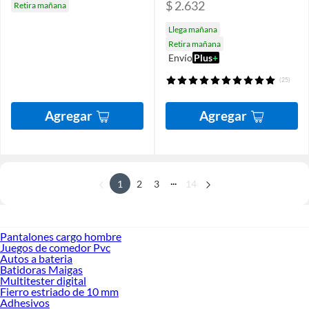
$ 2.632
Retira mañana
Llega mañana
Retira mañana
Envío
Plus
+
(25)
Agregar
Agregar
...
1
2
3
14
Pantalones cargo hombre
Juegos de comedor Pvc
Autos a bateria
Batidoras Maigas
Multitester digital
Fierro estriado de 10 mm
Adhesivos