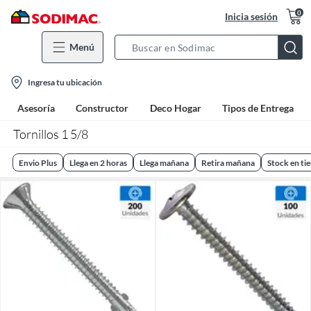
0
Inicia sesión
Menú
Search
Bar
location-
Ingresa tu ubicación
icon
Asesoría
Constructor
Deco Hogar
Tipos de Entrega
Tornillos 1 5/8
Envio Plus
Llega en 2 horas
Llega mañana
Retira mañana
Stock en ti