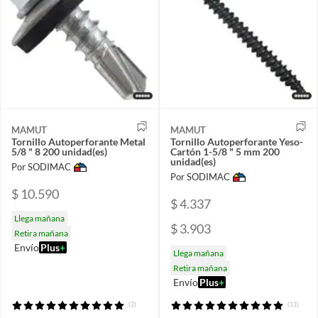
MAMUT
MAMUT
Tornillo Autoperforante Metal
Tornillo Autoperforante Yeso-
5/8 " 8 200 unidad(es)
Cartón 1-5/8 " 5 mm 200
unidad(es)
Por SODIMAC
Por SODIMAC
$ 10.590
$ 4.337
Llega mañana
$ 3.903
Retira mañana
Envío
Plus
+
Llega mañana
Retira mañana
Envío
Plus
+
(2)
(11)