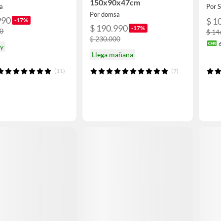
150x90x47cm
a
Por
Por domsa
990
$ 1
-17%
$ 190.990
-17%
00
$ 14
$ 230.000
oy
Llega mañana
(11)
(7)