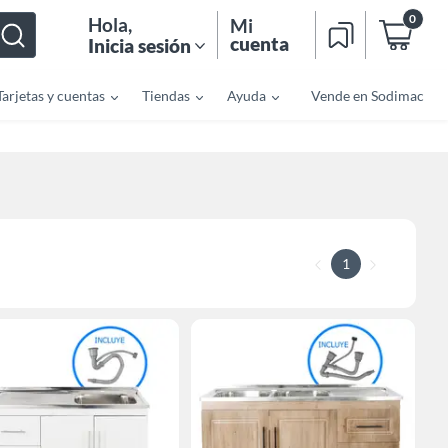
0
Hola
,
Mi
cuenta
Inicia sesión
Tarjetas y cuentas
Tiendas
Ayuda
Vende en Sodimac
1