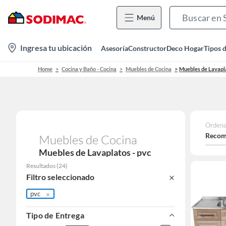
Menú
location-
Ingresa tu ubicación
Asesoría
Constructor
Deco Hogar
Tipos 
icon
Home
Cocina y Baño - Cocina
Muebles de Cocina
Muebles de Lavapl
Ordena
Recom
Muebles de Cocina
Muebles de Lavaplatos - pvc
Resultados
(
24
)
Filtro seleccionado
pvc
Tipo de Entrega