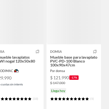
SA
DOMSA
mueble lavaplatos
Mueble base para lavaplato
WI nogal 120x50x80
PVC-PD-100 Blanco
100x90x47cm
 SODIMAC
Por domsa
$ 121.990
29.990
-17%
$ 147.000
6
cuotas sin interés
Llega hoy
(33)
(5)