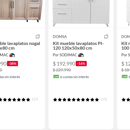
DOMSA
DOM
ble lavaplatos nogal
Kit mueble lavaplatos PI-
Kit 
x80 cm
120 120x50x80 cm
100
IMAC
Por SODIMAC
Por
990
$ 192.990
$ 1
-38%
-16%
90
$ 229.990
$ 18
as sin interés
6
cuotas sin interés
(27)
(15)