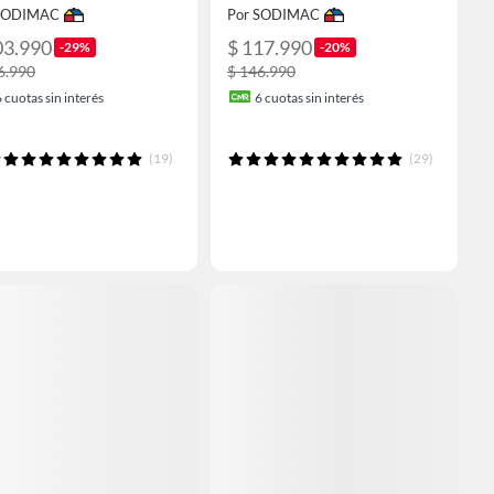
 SODIMAC
Por SODIMAC
03.990
$ 117.990
-29%
-20%
6.990
$ 146.990
6
cuotas sin interés
6
cuotas sin interés
(19)
(29)