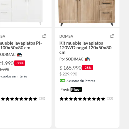
SA
DOMSA
mueble lavaplatos PI-
Kit mueble lavaplatos
 100x50x80 cm
120WD nogal 120x50x80
cm
 SODIMAC
Por SODIMAC
21.990
-33%
$ 165.990
-28%
1.990
$ 229.990
6
cuotas sin interés
6
cuotas sin interés
Envío
Plus
+
(30)
(35)