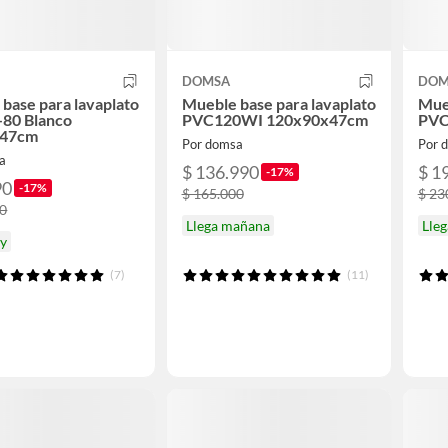
DOMSA
DOM
base para lavaplato
Mueble base para lavaplato
Mueb
-80 Blanco
PVC120WI 120x90x47cm
PVC
x47cm
Por domsa
Por 
a
$ 136.990
$ 1
-17%
90
-17%
$ 165.000
$ 23
00
Llega mañana
Lle
oy
(7)
(11)