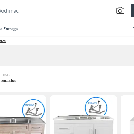
Search
Bar
de Entrega
atos
r por
:
endados