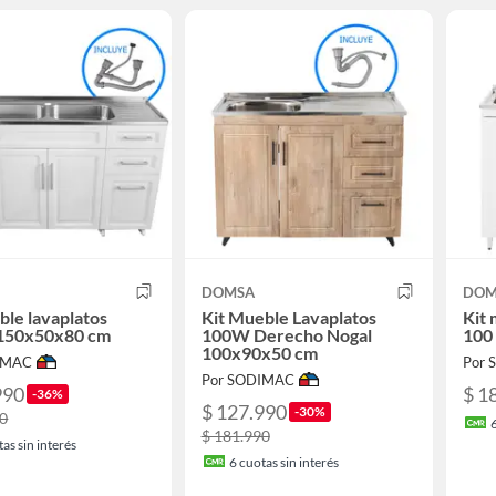
DOMSA
DOM
ble lavaplatos
Kit Mueble Lavaplatos
Kit 
 150x50x80 cm
100W Derecho Nogal
100
100x90x50 cm
IMAC
Por
Por SODIMAC
990
$ 1
-36%
$ 127.990
-30%
90
$ 181.990
as sin interés
6
cuotas sin interés