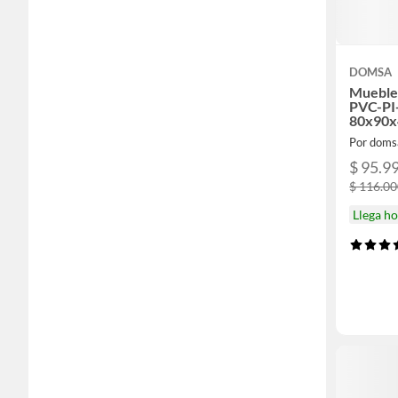
DOMSA
Mueble 
PVC-PI
80x90
Por doms
$ 95.9
$ 116.0
Llega h