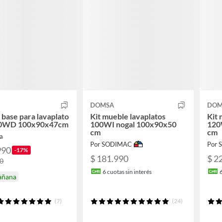
DOMSA
DOM
base para lavaplato
Kit mueble lavaplatos
Kit 
0WD 100x90x47cm
100WI nogal 100x90x50
120
cm
cm
a
Por SODIMAC
Por
990
-17%
$ 181.990
$ 2
00
6
cuotas sin interés
añana
(7)
(24)