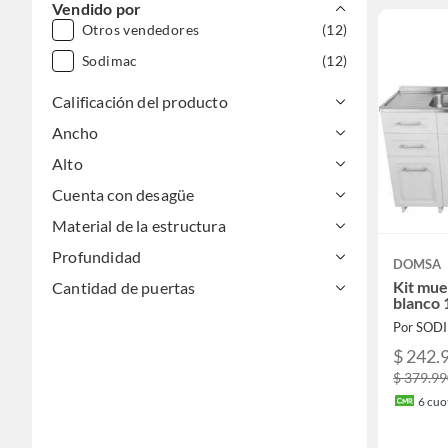
Vendido por
Otros vendedores
(12)
Sodimac
(12)
Calificación del producto
Ancho
Alto
Cuenta con desagüe
Material de la estructura
Profundidad
DOMSA
Kit mue
Cantidad de puertas
blanco
Por SOD
$ 242.
$ 379.9
6
cuot