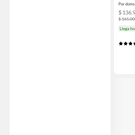
Por doms
$ 136.
$ 165.0
Llega h