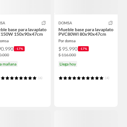
SA
DOMSA
le base para lavaplato
Mueble base para lavaplato
150W 150x90x47cm
PVC80WI 80x90x47cm
domsa
Por domsa
90.990
$ 95.990
-17%
-17%
0.000
$ 116.000
ga mañana
Llega hoy
(6)
(4)