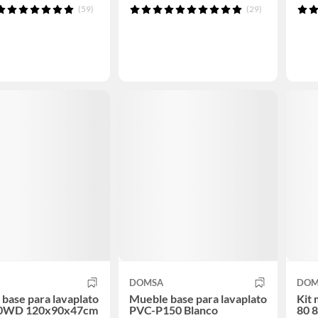
(59)
(29)
DOMSA
DOM
base para lavaplato
Mueble base para lavaplato
Kit 
0WD 120x90x47cm
PVC-P150 Blanco
80 