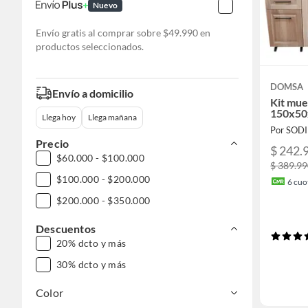
Nuevo
Envío gratis al comprar sobre $49.990 en
productos seleccionados.
DOMSA
Envío a domicilio
Kit mue
150x50
Llega hoy
Llega mañana
Por SOD
Precio
$ 242.
$60.000 - $100.000
$ 389.9
$100.000 - $200.000
6
cuot
$200.000 - $350.000
Descuentos
20% dcto y más
30% dcto y más
Color