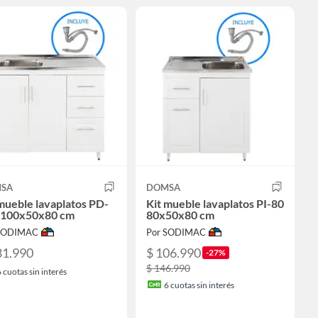
SA
DOMSA
mueble lavaplatos PD-
Kit mueble lavaplatos PI-80
 100x50x80 cm
80x50x80 cm
 SODIMAC
Por SODIMAC
81.990
$ 106.990
-27%
$ 146.990
6
cuotas sin interés
6
cuotas sin interés