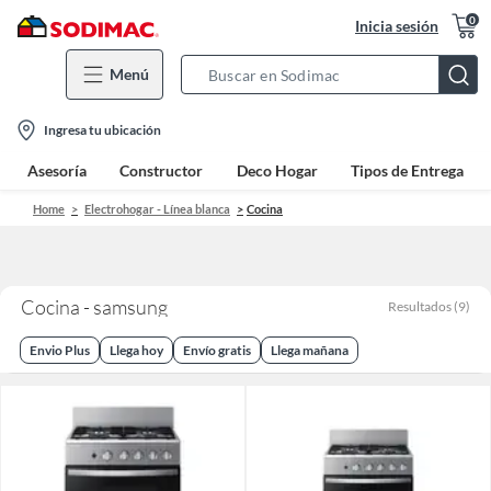
0
Inicia sesión
Menú
Search
Bar
location-
Ingresa tu ubicación
icon
Asesoría
Constructor
Deco Hogar
Tipos de Entrega
Home
Electrohogar - Línea blanca
Cocina
Cocina - samsung
Resultados
(
9
)
Envio Plus
Llega hoy
Envío gratis
Llega mañana