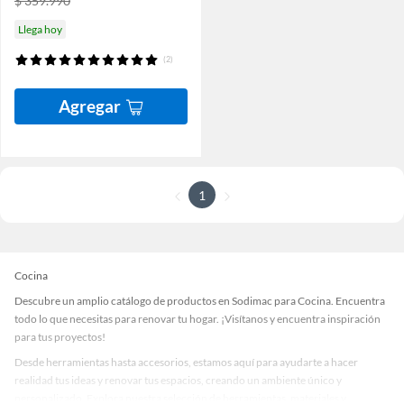
$ 359.990
Llega hoy
(2)
Agregar
1
Cocina
Descubre un amplio catálogo de productos en Sodimac para Cocina. Encuentra
todo lo que necesitas para renovar tu hogar. ¡Visítanos y encuentra inspiración
para tus proyectos!
Desde herramientas hasta accesorios, estamos aquí para ayudarte a hacer
realidad tus ideas y renovar tus espacios, creando un ambiente único y
personalizado. Explora nuestra selección de herramientas, materiales y