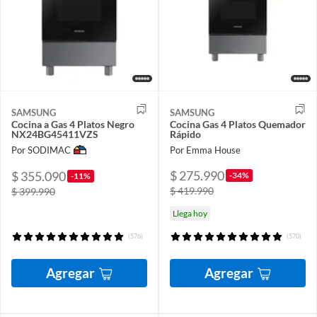
SAMSUNG
SAMSUNG
Cocina a Gas 4 Platos Negro
Cocina Gas 4 Platos Quemador
NX24BG45411VZS
Rápido
Por SODIMAC
Por Emma House
$ 275.990
$ 355.090
-34%
-11%
$ 419.990
$ 399.990
Llega hoy
(576)
(570)
Agregar
Agregar