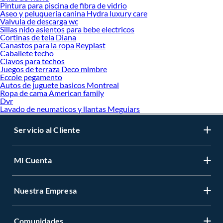
Pintura para piscina de fibra de vidrio
Aseo y peluqueria canina Hydra luxury care
Valvula de descarga wc
Sillas nido asientos para bebe electricos
Cortinas de tela Diana
Canastos para la ropa Reyplast
Caballete techo
Clavos para techos
Juegos de terraza Deco mimbre
Eccole pegamento
Autos de juguete basicos Montreal
Ropa de cama American family
Dvr
Lavado de neumaticos y llantas Meguiars
Servicio al Cliente
Mi Cuenta
Nuestra Empresa
Comunidades