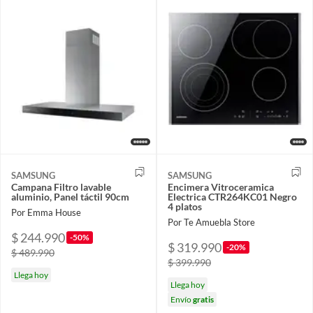
SAMSUNG
SAMSUNG
Campana Filtro lavable
Encimera Vitroceramica
aluminio, Panel táctil 90cm
Electrica CTR264KC01 Negro
4 platos
Por Emma House
Por Te Amuebla Store
$ 244.990
-50%
$ 319.990
-20%
$ 489.990
$ 399.990
Llega hoy
Llega hoy
Envío
gratis