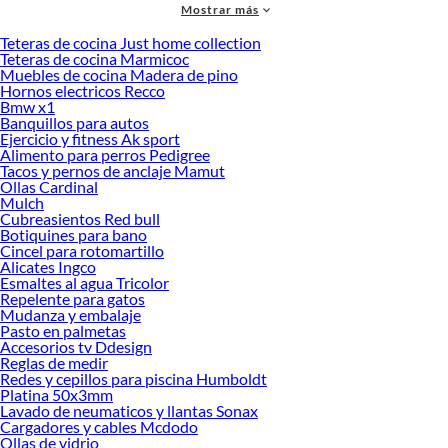
Mostrar más
accesorios de calidad que te ayudarán a crear un espacio más tú.
Teteras de cocina Just home collection
Desde remodelaciones hasta proyectos de decoración, estamos aquí para hacer
Teteras de cocina Marmicoc
tus ideas realidad. ¡Visítanos y encuentra todo lo que tenemos para ofrecerte en
Muebles de cocina Madera de pino
Cocina!
Hornos electricos Recco
Bmw x1
Explora la variedad de productos de Cocina en Sodimac
Banquillos para autos
Ejercicio y fitness Ak sport
Herramientas, materiales y accesorios de calidad para tus proyectos y
Alimento para perros Pedigree
renovación de espacios. ¡Visítanos y descubre todo lo que tenemos para
Tacos y pernos de anclaje Mamut
ofrecerte!
Ollas Cardinal
Mulch
Encuentra una amplia variedad de productos de Cocina en Sodimac. Encuentra
Cubreasientos Red bull
todo lo necesario para tus proyectos de renovación y decoración. ¡Visítanos y
Botiquines para bano
haz tus ideas realidad!
Cincel para rotomartillo
Alicates Ingco
Esmaltes al agua Tricolor
Repelente para gatos
Mudanza y embalaje
Pasto en palmetas
Accesorios tv Ddesign
Reglas de medir
Redes y cepillos para piscina Humboldt
Platina 50x3mm
Lavado de neumaticos y llantas Sonax
Cargadores y cables Mcdodo
Ollas de vidrio