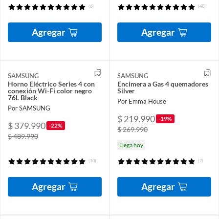
(6)
(40)
Agregar
Agregar
SAMSUNG
SAMSUNG
Horno Eléctrico Series 4 con
Encimera a Gas 4 quemadores
conexión Wi-Fi color negro
Silver
76L Black
Por Emma House
Por SAMSUNG
$ 219.990
-19%
$ 379.990
-22%
$ 269.990
$ 489.990
Llega hoy
(10)
(2)
Agregar
Agregar