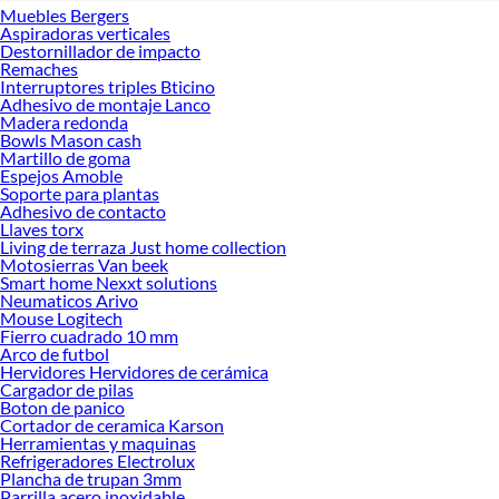
Muebles Bergers
Aspiradoras verticales
Destornillador de impacto
Remaches
Interruptores triples Bticino
Adhesivo de montaje Lanco
Madera redonda
Bowls Mason cash
Martillo de goma
Espejos Amoble
Soporte para plantas
Adhesivo de contacto
Llaves torx
Living de terraza Just home collection
Motosierras Van beek
Smart home Nexxt solutions
Neumaticos Arivo
Mouse Logitech
Fierro cuadrado 10 mm
Arco de futbol
Hervidores Hervidores de cerámica
Cargador de pilas
Boton de panico
Cortador de ceramica Karson
Herramientas y maquinas
Refrigeradores Electrolux
Plancha de trupan 3mm
Parrilla acero inoxidable