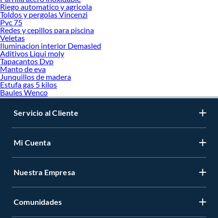
Riego automatico y agricola
Toldos y pergolas Vincenzi
Pvc 75
Redes y cepillos para piscina
Veletas
Iluminacion interior Demasled
Aditivos Liqui moly
Tapacantos Dvp
Manto de eva
Junquillos de madera
Estufa gas 5 kilos
Baules Wenco
Servicio al Cliente
Mi Cuenta
Nuestra Empresa
Comunidades