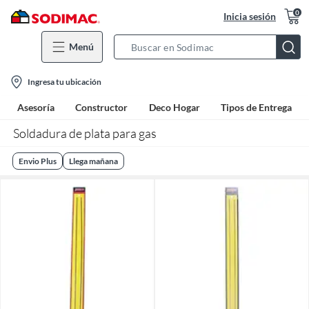
0
Inicia sesión
Menú
Search
Bar
location-
Ingresa tu ubicación
icon
Asesoría
Constructor
Deco Hogar
Tipos de Entrega
Soldadura de plata para gas
Envio Plus
Llega mañana