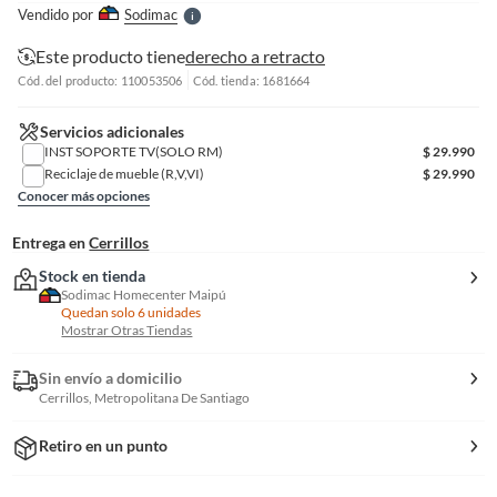
e
Vendido por
Sodimac
S
Este producto tiene
derecho a retracto
Cód. del producto: 110053506
Cód. tienda: 1681664
Servicios adicionales
INST SOPORTE TV(SOLO RM)
$
29.990
Reciclaje de mueble (R,V,VI)
$
29.990
Conocer más opciones
Entrega en
Cerrillos
Stock en tienda
Sodimac Homecenter Maipú
Quedan solo 6 unidades
Mostrar Otras Tiendas
Sin envío a domicilio
Cerrillos, Metropolitana De Santiago
Retiro en un punto