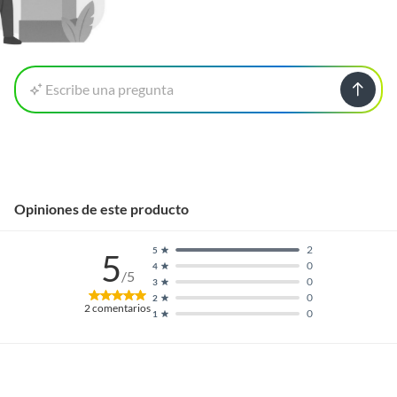
Manual de Armado
Escribe una pregunta
Manuales y documentos
Manual de Armado
Opiniones de este producto
2
5
5
0
4
/5
0
3
0
2
2
comentarios
0
1