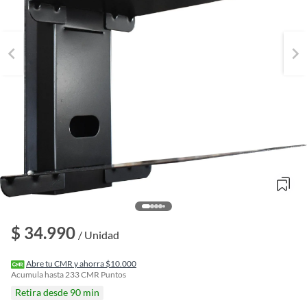
o
$ 34.990
f
/ Unidad
n
I
r
Abre tu CMR y ahorra $10.000
e
Acumula hasta
233
CMR Puntos
l
Retira desde 90 min
l