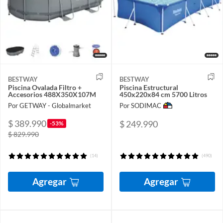
BESTWAY
BESTWAY
Piscina Ovalada Filtro +
Piscina Estructural
Accesorios 488X350X107M
450x220x84 cm 5700 Litros
Por GETWAY - Globalmarket
Por SODIMAC
$ 389.990
$ 249.990
-53%
$ 829.990
(14)
(490)
Agregar
Agregar