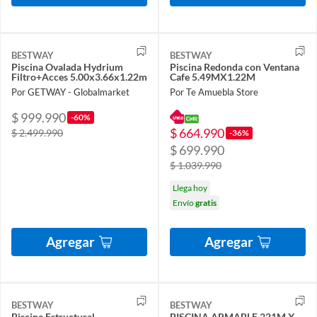
BESTWAY
BESTWAY
Piscina Ovalada Hydrium
Piscina Redonda con Ventana
Filtro+Acces 5.00x3.66x1.22m
Cafe 5.49MX1.22M
Por GETWAY - Globalmarket
Por Te Amuebla Store
$ 999.990
-60%
$ 664.990
$ 2.499.990
-36%
$ 699.990
$ 1.039.990
Llega hoy
Envío
gratis
Agregar
Agregar
BESTWAY
BESTWAY
Piscina Estructural
PISCINA ARMABLE 221M X