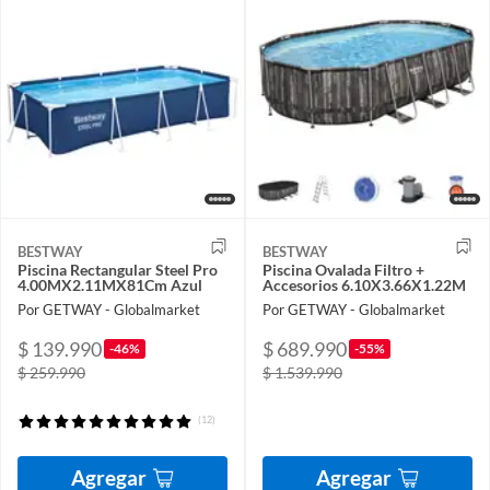
BESTWAY
BESTWAY
Piscina Rectangular Steel Pro
Piscina Ovalada Filtro +
4.00MX2.11MX81Cm Azul
Accesorios 6.10X3.66X1.22M
Por GETWAY - Globalmarket
Por GETWAY - Globalmarket
$ 139.990
$ 689.990
-46%
-55%
$ 259.990
$ 1.539.990
(12)
Agregar
Agregar