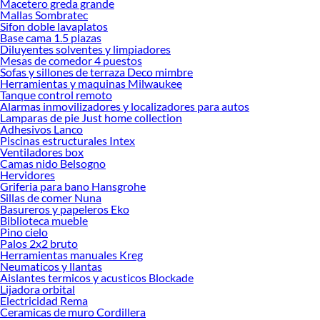
Macetero greda grande
Mallas Sombratec
Encuentra una amplia variedad de productos de Piscinas Estructurales en
Sifon doble lavaplatos
Sodimac. Encuentra todo lo necesario para tus proyectos de renovación y
Base cama 1.5 plazas
decoración. ¡Visítanos y haz tus ideas realidad!
Diluyentes solventes y limpiadores
Mesas de comedor 4 puestos
Sofas y sillones de terraza Deco mimbre
Herramientas y maquinas Milwaukee
Tanque control remoto
Alarmas inmovilizadores y localizadores para autos
Lamparas de pie Just home collection
Adhesivos Lanco
Piscinas estructurales Intex
Ventiladores box
Camas nido Belsogno
Hervidores
Griferia para bano Hansgrohe
Sillas de comer Nuna
Basureros y papeleros Eko
Biblioteca mueble
Pino cielo
Palos 2x2 bruto
Herramientas manuales Kreg
Neumaticos y llantas
Aislantes termicos y acusticos Blockade
Lijadora orbital
Electricidad Rema
Ceramicas de muro Cordillera