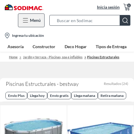
0
Inicia sesión
Menú
Search
Bar
location-
Ingresa tu ubicación
icon
Asesoría
Constructor
Deco Hogar
Tipos de Entrega
Home
Jardín y terraza - Piscinas, spa e inflables
Piscinas Estructurales
Piscinas Estructurales - bestway
Resultados
(
24
)
Envio Plus
Llega hoy
Envío gratis
Llega mañana
Retira mañana