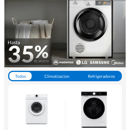
Todos
Climatizacion
Refrigeradores
Lavado y Secado
Cocinas
Aspiradoras
Hornos y Microondas
Otros