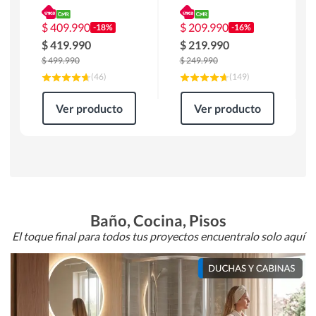
180 x 90 x 76 cm
Atlanta 91x101x94
Café
cm Negro
$
409.990
$
209.990
-18%
-16%
$
419.990
$
219.990
$
499.990
$
249.990
(
46
)
(
149
)
Ver producto
Ver producto
Baño, Cocina, Pisos
El toque final para todos tus proyectos encuentralo solo aquí