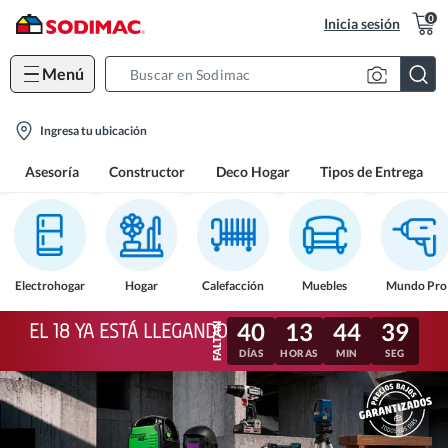
0
Inicia sesión
Menú
Search
Bar
location-
Ingresa tu ubicación
icon
Asesoría
Constructor
Deco Hogar
Tipos de Entrega
Electrohogar
Hogar
Calefacción
Muebles
Mundo Pro
40
13
44
36
EL 18 YA ESTÁ LLEGANDO
DÍAS
HORAS
MIN
SEG