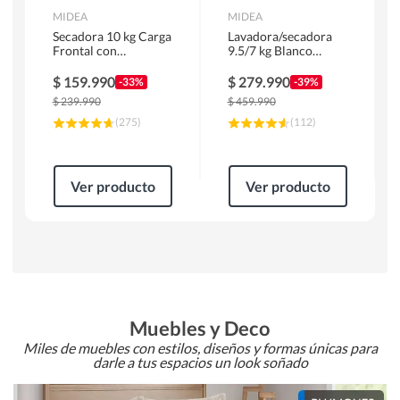
MIDEA
MIDEA
Secadora 10 kg Carga
Lavadora/secadora
Frontal con
9.5/7 kg Blanco
Evacuación Blanco
MLSF-095B/W
MD100A100/W2
$
159.990
$
279.990
-33%
-39%
$
239.990
$
459.990
(
275
)
(
112
)
Ver producto
Ver producto
Muebles y Deco
Miles de muebles con estilos, diseños y formas únicas para
darle a tus espacios un look soñado