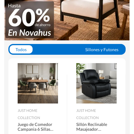
Todos
Sillones y Futones
Juegos de Comedor
Lamparas
Closets
Escritorios y Sillas PC
Racks y Muebles TV
Alfombras
JUST HOME
JUST HOME
COLLECTION
COLLECTION
Juego de Comedor
Sillón Reclinable
Campania 6 Sillas
Masajeador
Mesa Rectangular
Calentador 1 cuerpo