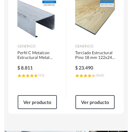
Herramientas Manuales
Sierras Circulares
GENERICO
GENERICO
Perfil C Metalcon
Terciado Estructural
Estructural Metal
Pino 18 mm 122x244
62x20x0.85 mm 6 m
cm
$
8.811
$
23.490
(
93
)
(
868
)
Ver producto
Ver producto