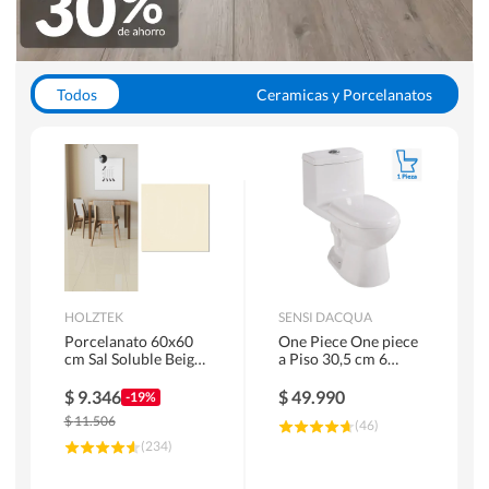
Todos
Ceramicas y Porcelanatos
Calefont y Termos
Pisos Vinilicos
WC y Sanitarios
Pisos Flotantes y Laminados
Pinturas
Duchas y Mamparas
HOLZTEK
SENSI DACQUA
Porcelanato 60x60
One Piece One piece
cm Sal Soluble Beige
a Piso 30,5 cm 6
1.44 m2
Litros Riva Blanco
$
9.346
$
49.990
-19%
$
11.506
(
46
)
(
234
)