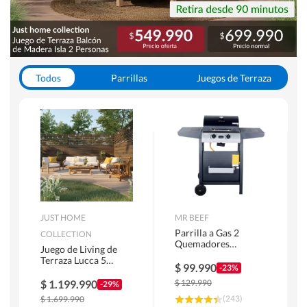
Todos
Parrillas
Juegos de Terraza
Toldos
JUST HOME
MR BEEF
Parrilla a Gas 2
COLLECTION
Quemadores
Juego de Living de
Bandejas Laterales
Terraza Lucca 5
$
99.990
-23%
Personas Natural
$
1.199.990
$
129.990
-29%
(
243
)
$
1.699.990