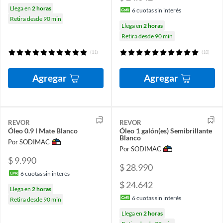
Llega en
2 horas
6
cuotas sin interés
Retira desde 90 min
Llega en
2 horas
Retira desde 90 min
(11)
(10)
Agregar
Agregar
REVOR
REVOR
Óleo 0.9 l Mate Blanco
Óleo 1 galón(es) Semibrillante
Blanco
Por SODIMAC
Por SODIMAC
$ 9.990
$ 28.990
6
cuotas sin interés
$ 24.642
Llega en
2 horas
6
cuotas sin interés
Retira desde 90 min
Llega en
2 horas