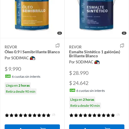
REVOR
REVOR
Óleo 0.9 l Semibrillante Blanco
Esmalte Sintético 1 galón(es)
Brillante Blanco
Por SODIMAC
Por SODIMAC
$ 9.990
$ 28.990
6
cuotas sin interés
$ 24.642
Llega en
2 horas
6
cuotas sin interés
Retira desde 90 min
Llega en
2 horas
Retira desde 90 min
(7)
(7)