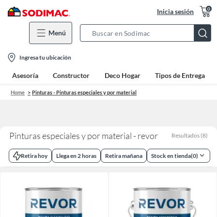
0
Inicia sesión
Menú
Search
Bar
location-
Ingresa tu ubicación
icon
Asesoría
Constructor
Deco Hogar
Tipos de Entrega
Home
Pinturas - Pinturas especiales y por material
Pinturas especiales y por material - revor
Resultados
(
8
)
Retira hoy
Llega en 2 horas
Retira mañana
Stock en tienda
(
0
)