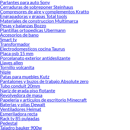
Parlantes para auto Sony
en Sodimac
Cerraduras de sobreponer Steinhaus
Compresores de aire y complementos Kratto
Herramientas, materiales y accesorios de calidad para tus proyectos y
Engrapadoras y grapas Total tools
renovación de espacios. ¡Visítanos y descubre todo lo que tenemos para
Materiales de construccion Multimarca
ofrecerte!
Pesas y balanzas Bozzo
Plantillas ortopedicas Ubermann
Encuentra una amplia variedad de productos de Pinturas especiales y por
Accesorios de bano
material en Sodimac. Encuentra todo lo necesario para tus proyectos de
Smart tv
Transformador
renovación y decoración. ¡Visítanos y haz tus ideas realidad!
Electrodomesticos cocina Taurus
Placa osb 15 mm
Porcelanato exterior antideslizante
Llaves allen
Tornillo volcanita
Niple
Patas para muebles Kutz
Pantalones y buzos de trabajo Absolute zero
Tubo conduit 20mm
Nariz de grada piso flotante
Revolvedora de masa
Papeleria y articulos de escritorio Minecraft
Baterias y pilas Dewalt
Ventiladores Heimat
Esmeriladora recta
Rack tv 85 pulgadas
Pedestal
Taladro bauker 900w