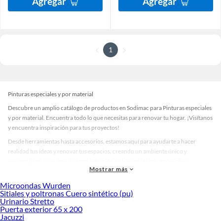
Agregar
Agregar
1
Pinturas especiales y por material
Descubre un amplio catálogo de productos en Sodimac para Pinturas especiales
y por material. Encuentra todo lo que necesitas para renovar tu hogar. ¡Visítanos
y encuentra inspiración para tus proyectos!
Desde herramientas hasta accesorios, estamos aquí para ayudarte a hacer
realidad tus ideas y renovar tus espacios, creando un ambiente único y
personalizado. Explora nuestra selección de herramientas, materiales y
Mostrar más
accesorios de calidad que te ayudarán a crear un espacio más tú.
Microondas Wurden
Desde remodelaciones hasta proyectos de decoración, estamos aquí para hacer
Sitiales y poltronas Cuero sintético (pu)
tus ideas realidad. ¡Visítanos y encuentra todo lo que tenemos para ofrecerte en
Urinario Stretto
Pinturas especiales y por material!
Puerta exterior 65 x 200
Jacuzzi
Explora la variedad de productos de Pinturas especiales y por material