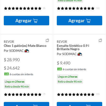
Retira desde 90 min
(8)
(12)
Agregar
Agregar
REVOR
REVOR
Óleo 1 galón(es) Mate Blanco
Esmalte Sintético 0.9 l
Brillante Negro
Por SODIMAC
Por SODIMAC
$ 28.990
$ 9.490
$ 24.642
6
cuotas sin interés
6
cuotas sin interés
Llega en
2 horas
Llega en
2 horas
Retira desde 90 min
Retira desde 90 min
(7)
(11)