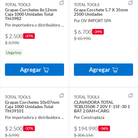
TOTAL TOOLS
TOTAL TOOLS
Grapas Corchetes 8x12mm
Grapa Corchete 5.7 X 35mm
Caja 1000 Unidades Total
2500 Unidades
Tht3982
Por OV IMPORT SPA
Por importadora y distribuidora ferroelectronic spa
$ 6.700
-39%
$ 2.500
-37%
$ 10.990
$ 3.990
Llega hoy
Agregar
Agregar
TOTAL TOOLS
TOTAL TOOLS
Grapas Corchetes 10x07mm
CLAVADORA TOTAL
Caja 1000 Unidades Total
TCBLI3508-7 20V F-15F-30 1
Tht39101
BAT 2.0AH+CARG
Por importadora y distribuidora ferroelectronic spa
Por Construplaza
$ 2.500
$ 194.990
-37%
-36%
$ 3.990
$ 306.156