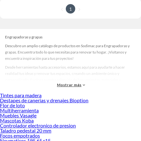
1
Engrapadoras y grapas
Descubre un amplio catálogo de productos en Sodimac para Engrapadoras y
grapas. Encuentra todo lo que necesitas para renovar tu hogar. ¡Visítanos y
encuentra inspiración para tus proyectos!
Desde herramientas hasta accesorios, estamos aquí para ayudarte a hacer
realidad tus ideas y renovar tus espacios, creando un ambiente único y
personalizado. Explora nuestra selección de herramientas, materiales y
Mostrar más
accesorios de calidad que te ayudarán a crear un espacio más tú.
Tintes para madera
Desde remodelaciones hasta proyectos de decoración, estamos aquí para hacer
Destapes de canerias y drenajes Bioption
tus ideas realidad. ¡Visítanos y encuentra todo lo que tenemos para ofrecerte en
Flor de loto
Engrapadoras y grapas!
Multiherramienta
Muebles Vasagle
Explora la variedad de productos de Engrapadoras y grapas en Sodimac
Mascotas Koba
Controlador electronico de presion
Herramientas, materiales y accesorios de calidad para tus proyectos y
Taladro pedestal 20 mm
renovación de espacios. ¡Visítanos y descubre todo lo que tenemos para
Focos empotrados
ofrecerte!
Neumaticos 195 65 r15