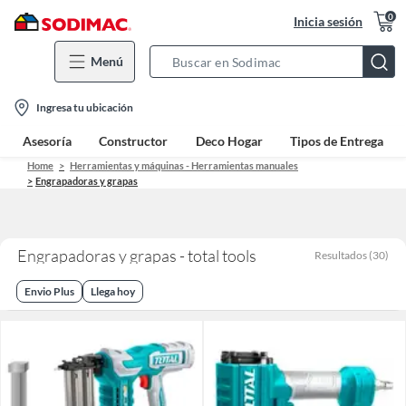
0
Inicia sesión
Menú
Search
Bar
location-
Ingresa tu ubicación
icon
Asesoría
Constructor
Deco Hogar
Tipos de Entrega
Home
Herramientas y máquinas - Herramientas manuales
Engrapadoras y grapas
Engrapadoras y grapas - total tools
Resultados
(
30
)
Envio Plus
Llega hoy