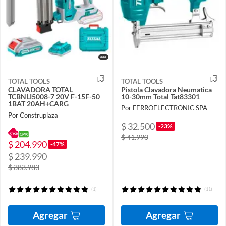
TOTAL TOOLS
TOTAL TOOLS
CLAVADORA TOTAL
Pistola Clavadora Neumatica
TCBNLI5008-7 20V F-15F-50
10-30mm Total Tat83301
1BAT 20AH+CARG
Por FERROELECTRONIC SPA
Por Construplaza
$ 32.500
-23%
$ 41.990
$ 204.990
-47%
$ 239.990
$ 383.983
(1)
(11)
Agregar
Agregar