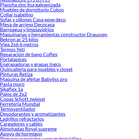
Plancha zinc lisa galvanizada
Encuentra una amplia variedad de productos de Engrapadoras y grapas en
Muebles de dormitorio Cubos
Sodimac. Encuentra todo lo necesario para tus proyectos de renovación y
Collar isabelino
decoración. ¡Visítanos y haz tus ideas realidad!
Sofas y sillones Casa wow deco
Mesa de arrimo Decocasa
Barreagua y limpiavidrios
Maquinarias y herramientas constructor Draussen
Bekron ac 25 kilos
Viga 2x6 6 metros
Termos Yeti
Reparacion de bano Coflex
Portalapices
Engrapadoras y grapas Ingco
Quincalleria para muebles y closet
Pinturas Retiza
Maquina de afeitar Babyliss pro
Pasta muro
Sikaflex 1a
Palos de 2x2
Copas Schott zwiesel
Ferreteria Mundial
Termoventilador
Desodorantes y aromatizantes
Ladrillos refractarios
Cargadores y cables
Almohadas Royal supreme
Apoyo de hormigon
Pinturas especiales y por material Sipa