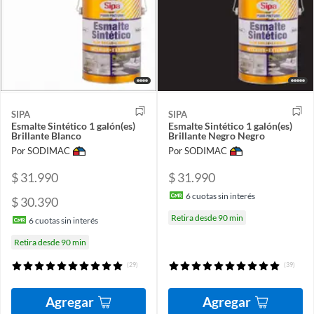
SIPA
SIPA
Esmalte Sintético 1 galón(es)
Esmalte Sintético 1 galón(es)
Brillante Blanco
Brillante Negro Negro
Por SODIMAC
Por SODIMAC
$ 31.990
$ 31.990
6
cuotas sin interés
$ 30.390
Retira desde 90 min
6
cuotas sin interés
Retira desde 90 min
(29)
(39)
Agregar
Agregar