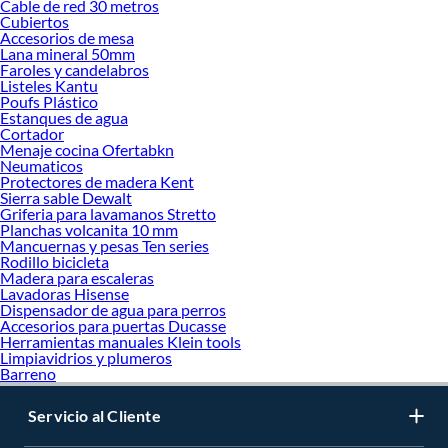
Cable de red 30 metros
Cubiertos
Accesorios de mesa
Lana mineral 50mm
Faroles y candelabros
Listeles Kantu
Poufs Plástico
Estanques de agua
Cortador
Menaje cocina Ofertabkn
Neumaticos
Protectores de madera Kent
Sierra sable Dewalt
Griferia para lavamanos Stretto
Planchas volcanita 10 mm
Mancuernas y pesas Ten series
Rodillo bicicleta
Madera para escaleras
Lavadoras Hisense
Dispensador de agua para perros
Accesorios para puertas Ducasse
Herramientas manuales Klein tools
Limpiavidrios y plumeros
Barreno
Servicio al Cliente