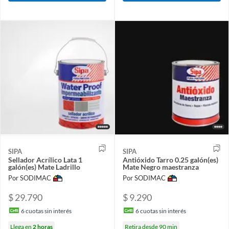
SIPA
SIPA
Sellador Acrílico Lata 1
Antióxido Tarro 0.25 galón(es)
galón(es) Mate Ladrillo
Mate Negro maestranza
Por SODIMAC
Por SODIMAC
$ 29.790
$ 9.290
6
cuotas sin interés
6
cuotas sin interés
Llega en
2 horas
Retira desde 90 min