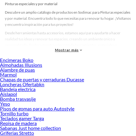
Pinturas especiales y por material
Descubre un amplio catálogo de productos en Sodimac para Pinturas especiales
y por material. Encuentra todo lo que necesitas para renovar tu hogar. ¡Visítanos
y encuentra inspiración para tus proyectos!
Desde herramientas hasta accesorios, estamos aquí para ayudarte a hacer
realidad tus ideas y renovar tus espacios, creando un ambiente único y
personalizado. Explora nuestra selección de herramientas, materiales y
Mostrar más
accesorios de calidad que te ayudarán a crear un espacio más tú.
Encimeras Boko
Desde remodelaciones hasta proyectos de decoración, estamos aquí para hacer
Almohadas Illusions
tus ideas realidad. ¡Visítanos y encuentra todo lo que tenemos para ofrecerte en
Alambre de puas
Pinturas especiales y por material!
Marmol
Chapas de puertas y cerraduras Ducasse
Explora la variedad de productos de Pinturas especiales y por material
Loncheras Ofertabkn
en Sodimac
Bandeja electrica
Aislapol
Herramientas, materiales y accesorios de calidad para tus proyectos y
Bomba trasvasije
renovación de espacios. ¡Visítanos y descubre todo lo que tenemos para
Yeso
ofrecerte!
Pisos de gomas para auto Autostyle
Tornillo turbo
Encuentra una amplia variedad de productos de Pinturas especiales y por
Teclados gamer Targa
material en Sodimac. Encuentra todo lo necesario para tus proyectos de
Repisa de madera
Sabanas Just home collection
renovación y decoración. ¡Visítanos y haz tus ideas realidad!
Griferias Stretto