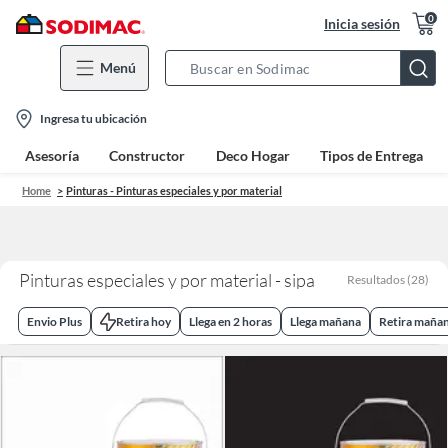
0
Inicia sesión
Menú
Search
Bar
location-
Ingresa tu ubicación
icon
Asesoría
Constructor
Deco Hogar
Tipos de Entrega
Home
Pinturas - Pinturas especiales y por material
Pinturas especiales y por material - sipa
Resultados
(
28
)
Envio Plus
Retira hoy
Llega en 2 horas
Llega mañana
Retira maña