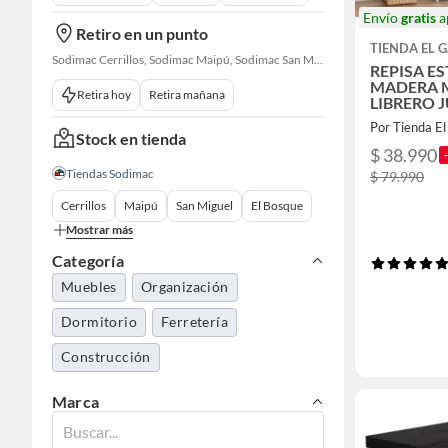
Envío
gratis
a
Retiro en un punto
TIENDA EL 
Sodimac Cerrillos, Sodimac Maipú, Sodimac San Miguel, Sodimac El Bosque, Sodimac San Bernardo, Sodimac Talagante, Sodimac San Fernando
REPISA E
MADERA 
Retira hoy
Retira mañana
LIBRERO 
169x51x1
Por Tienda E
Stock en tienda
$ 38.990
Tiendas Sodimac
$ 79.990
Cerrillos
Maipú
San Miguel
El Bosque
Mostrar más
Categoría
Muebles
Organización
Dormitorio
Ferretería
Construcción
Marca