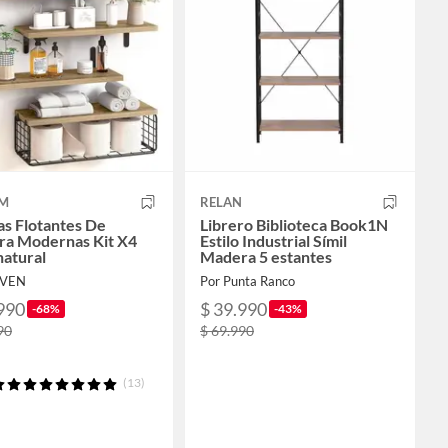
M
RELAN
as Flotantes De
Librero Biblioteca Book1N
a Modernas Kit X4
Estilo Industrial Símil
natural
Madera 5 estantes
AVEN
Por Punta Ranco
990
$ 39.990
-68%
-43%
90
$ 69.990
(13)