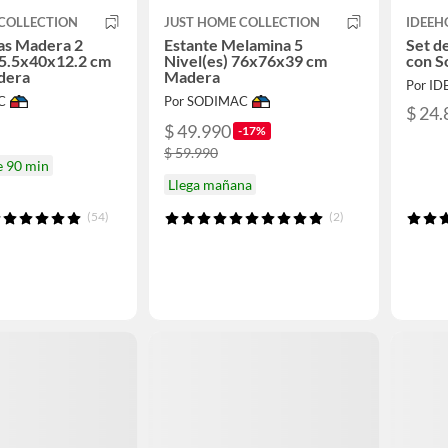
COLLECTION
JUST HOME COLLECTION
IDEEH
sas Madera 2
Estante Melamina 5
Set d
35.5x40x12.2 cm
Nivel(es) 76x76x39 cm
con S
dera
Madera
Por I
C
Por SODIMAC
$ 24.
$ 49.990
-17%
$ 59.990
e 90 min
Llega mañana
(54)
(2)