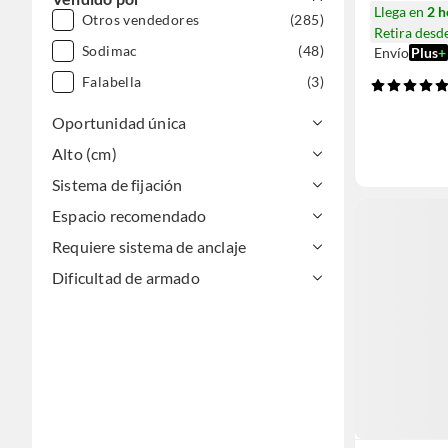
Llega en
2 h
Otros vendedores
(285)
Retira desd
Sodimac
(48)
Envío
Plus
+
Falabella
(3)
Oportunidad única
Alto (cm)
Sistema de fijación
Espacio recomendado
Requiere sistema de anclaje
Dificultad de armado