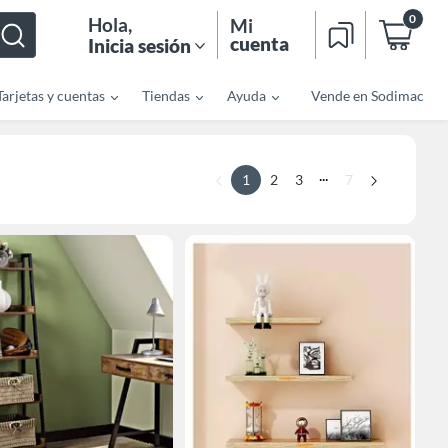
0
Hola
,
Mi
cuenta
Inicia sesión
Tarjetas y cuentas
Tiendas
Ayuda
Vende en Sodimac
...
1
2
3
7