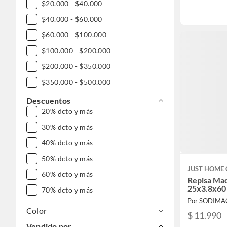
$20.000 - $40.000
$40.000 - $60.000
$60.000 - $100.000
$100.000 - $200.000
$200.000 - $350.000
$350.000 - $500.000
$500.000 - $1.000.000
Descuentos
20% dcto y más
DESDE $1.000.000
30% dcto y más
40% dcto y más
50% dcto y más
JUST HOME 
60% dcto y más
Repisa Mad
25x3.8x60
70% dcto y más
Por SODIMA
Color
$ 11.990
Vendido por