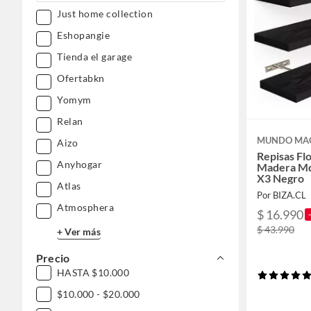
Just home collection
Eshopangie
Tienda el garage
Ofertabkn
Yomym
Relan
MUNDO MA
Aizo
Repisas Fl
Anyhogar
Madera Md
X3 Negro
Atlas
Por BIZA.CL
Atmosphera
$ 16.990
$ 43.990
+ Ver más
Precio
HASTA $10.000
$10.000 - $20.000