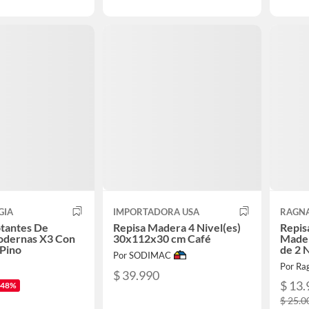
GIA
IMPORTADORA USA
RAGN
otantes De
Repisa Madera 4 Nivel(es)
Repis
dernas X3 Con
30x112x30 cm Café
Mader
Pino
de 2 
Por SODIMAC
Por Ra
$ 39.990
$ 13.
-48%
$ 25.0