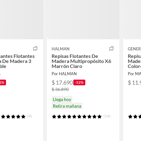
HALMAN
GENER
tantes Flotantes
Repisas Flotantes De
Repis
a De Madera 3
Madera Multipropósito X6
Mader
ble
Marrón Claro
Color
n
Por HALMAN
Por M
$ 17.690
$ 11.
1%
-52%
$ 36.890
Llega hoy
Retira mañana
(4)
(14)