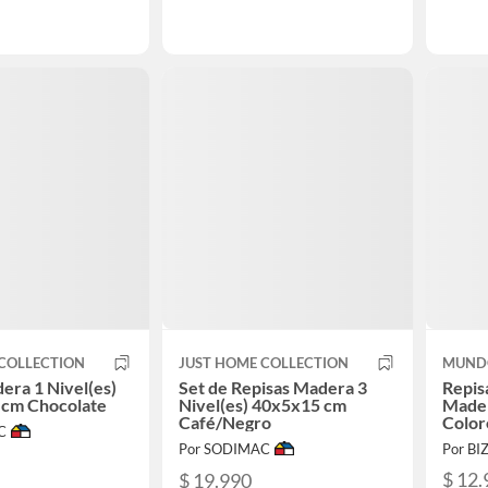
COLLECTION
JUST HOME COLLECTION
MUND
era 1 Nivel(es)
Set de Repisas Madera 3
Repis
 cm Chocolate
Nivel(es) 40x5x15 cm
Mader
Café/Negro
Color
C
Por SODIMAC
Por BI
$ 12.
$ 19.990