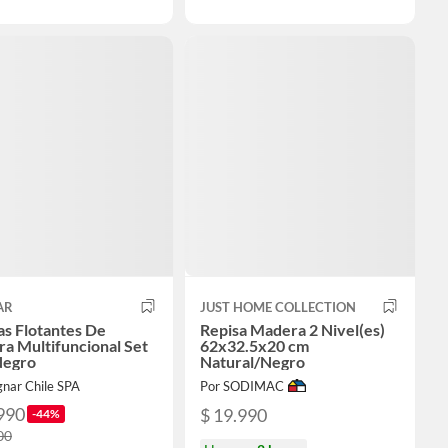
AR
JUST HOME COLLECTION
as Flotantes De
Repisa Madera 2 Nivel(es)
a Multifuncional Set
62x32.5x20 cm
Negro
Natural/Negro
gnar Chile SPA
Por SODIMAC
990
$ 19.990
-44%
00