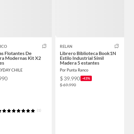
ICO
RELAN
as Flotantes De
Librero Biblioteca Book1N
a Modernas Kit X2
Estilo Industrial Símil
es
Madera 5 estantes
AYDAY CHILE
Por Punta Ranco
990
$ 39.990
-43%
$ 69.990
(1)