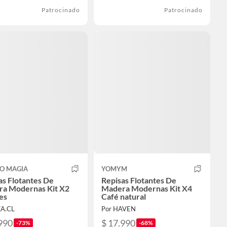
Patrocinado
Patrocinado
O MAGIA
YOMYM
as Flotantes De
Repisas Flotantes De
a Modernas Kit X2
Madera Modernas Kit X4
es
Café natural
ZA.CL
Por HAVEN
990
$ 17.990
-73%
-68%