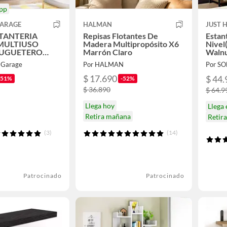
pp
GARAGE
HALMAN
JUST 
STANTERIA
Repisas Flotantes De
Estan
MULTIUSO
Madera Multipropósito X6
Nivel
JUGUETERO
Marrón Claro
Waln
9
l Garage
Por HALMAN
Por S
$ 17.690
$ 44.
-51%
-52%
$ 36.890
$ 64.9
Llega hoy
Llega
Retira mañana
Retir
(3)
(14)
Patrocinado
Patrocinado