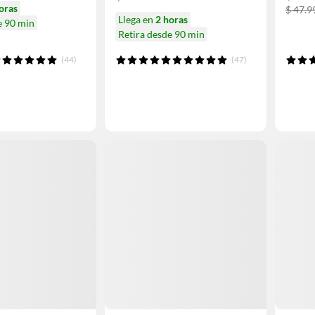
oras
$ 47.9
Llega en
2 horas
e 90 min
Retira desde 90 min
(44)
(47)