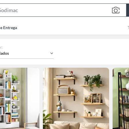
Search
Bar
de Entrega
r
:
ados