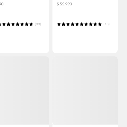
90
$ 55.990
(33)
(13)