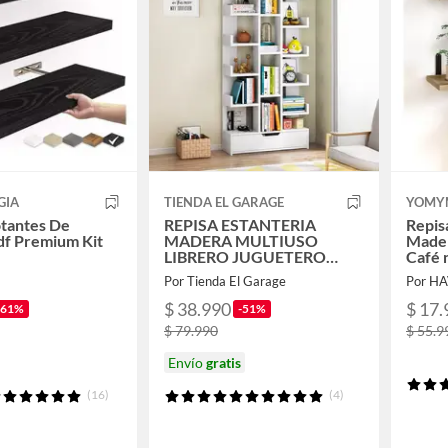
GIA
TIENDA EL GARAGE
YOMY
otantes De
REPISA ESTANTERIA
Repis
f Premium Kit
MADERA MULTIUSO
Mader
LIBRERO JUGUETERO
Café 
169x51x19
Por Tienda El Garage
Por H
$ 38.990
$ 17.
-61%
-51%
$ 79.990
$ 55.9
Envío
gratis
(16)
(4)