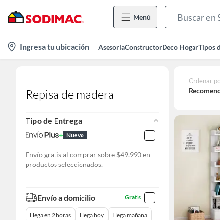
Menú
location-
Ingresa tu ubicación
Asesoría
Constructor
Deco Hogar
Tipos 
icon
Ordenar po
Recomend
Repisa de madera
Tipo de Entrega
Nuevo
Envío gratis al comprar sobre $49.990 en
productos seleccionados.
Envío a domicilio
Gratis
Llega en 2 horas
Llega hoy
Llega mañana