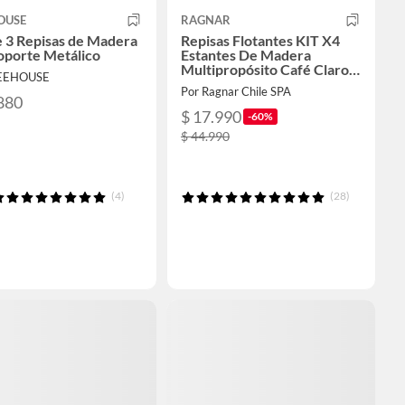
OUSE
RAGNAR
e 3 Repisas de Madera
Repisas Flotantes KIT X4
oporte Metálico
Estantes De Madera
Multipropósito Café Claro…
DEEHOUSE
Por Ragnar Chile SPA
880
$ 17.990
-60%
$ 44.990
(4)
(28)