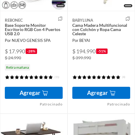
REBONEC
BABYLUNA
Base Soporte Monitor
Cama Madera Multifuncional
Escritorio RGB Con 4 Puertos
con Colchón y Ropa Cama
USB 2.0
Celeste
Por NUEVO GENESIS SPA
Por BEYAI
$ 17.990
$ 194.990
-28%
-51%
$ 24.990
$ 399.990
Retira mañana
(11)
(4)
Agregar
Agregar
Patrocinado
Patrocinado