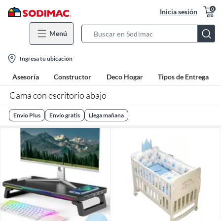
0
Inicia sesión
Menú
Search
Bar
location-
Ingresa tu ubicación
icon
Asesoría
Constructor
Deco Hogar
Tipos de Entrega
Cama con escritorio abajo
Envio Plus
Envío gratis
Llega mañana