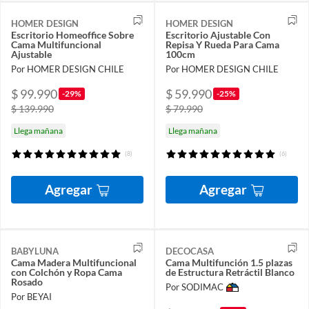
HOMER DESIGN
HOMER DESIGN
Escritorio Homeoffice Sobre
Escritorio Ajustable Con
Cama Multifuncional
Repisa Y Rueda Para Cama
Ajustable
100cm
Por HOMER DESIGN CHILE
Por HOMER DESIGN CHILE
$ 99.990
$ 59.990
-29%
-25%
$ 139.990
$ 79.990
Llega mañana
Llega mañana
(8)
(6)
Agregar
Agregar
BABYLUNA
DECOCASA
Cama Madera Multifuncional
Cama Multifunción 1.5 plazas
con Colchón y Ropa Cama
de Estructura Retráctil Blanco
Rosado
Por SODIMAC
Por BEYAI