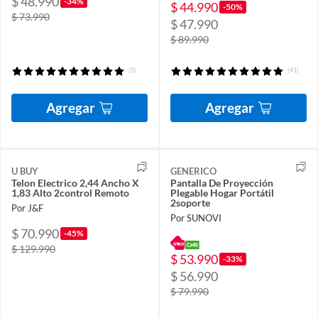
$ 48.990
-34%
$ 44.990
-50%
$ 73.990
$ 47.990
$ 89.990
(5)
(41)
Agregar
Agregar
U BUY
GENERICO
Telon Electrico 2,44 Ancho X
Pantalla De Proyección
1,83 Alto 2control Remoto
Plegable Hogar Portátil
2soporte
Por J&F
Por SUNOVI
$ 70.990
-45%
$ 129.990
$ 53.990
-33%
$ 56.990
$ 79.990