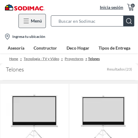
0
Inicia sesión
Menú
Search
Bar
location-
Ingresa tu ubicación
icon
Asesoría
Constructor
Deco Hogar
Tipos de Entrega
Home
Tecnología - TV y Video
Proyectores
Telones
Telones
Resultados
(
23
)