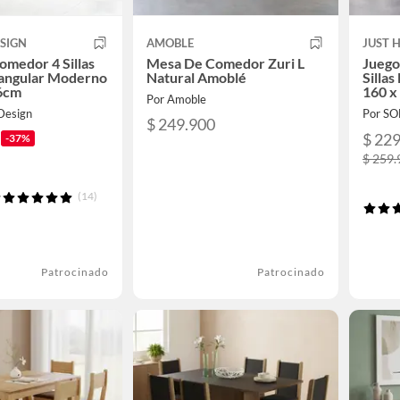
SIGN
AMOBLE
JUST 
omedor 4 Sillas
Mesa De Comedor Zuri L
Juego
angular Moderno
Natural Amoblé
Silla
6cm
160 x
Por Amoble
Design
Por S
$ 249.900
$ 22
-37%
$ 259.
(14)
Patrocinado
Patrocinado