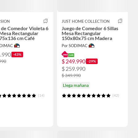
ISION
JUST HOME COLLECTION
 de Comedor Violeta 6
Juego de Comedor 6 Sillas
s Mesa Rectangular
Mesa Rectangular
75x136 cm Café
150x80x75 cm Madera
ODIMAC
Por SODIMAC
4.990
-43%
$ 249.990
990
-29%
$ 259.990
$ 349.990
Llega mañana
(14)
(42)