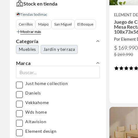
Stock en tienda
Tiendas Sodimac
ELEMENT DE
Juego de C
Cerrillos
Maipú
San Miguel
El Bosque
Mesa Rect
108x73x5
Mostrar más
Por Element 
Categoría
$ 169.990
Muebles
Jardín y terraza
$ 269.990
Marca
Just home collection
Daniels
Vekkahome
Wds home
Altavision
Element design