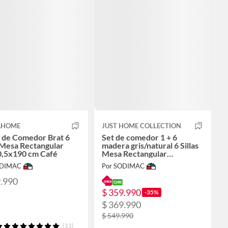
AHOME
JUST HOME COLLECTION
 de Comedor Brat 6
Set de comedor 1 + 6
s Mesa Rectangular
madera gris/natural 6 Sillas
,5x190 cm Café
Mesa Rectangular
150x80x74.5cm Madera
ODIMAC
Por SODIMAC
9.990
$ 359.990
-35%
$ 369.990
$ 549.990
(11)