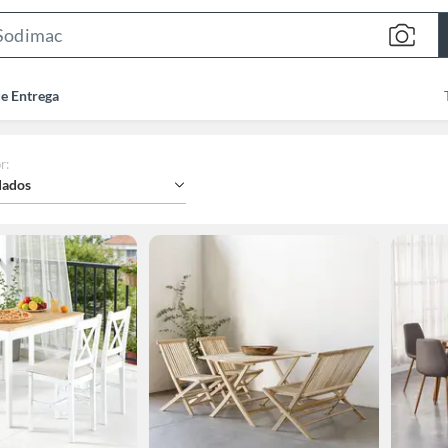
Search
Bar
de Entrega
r
:
ados