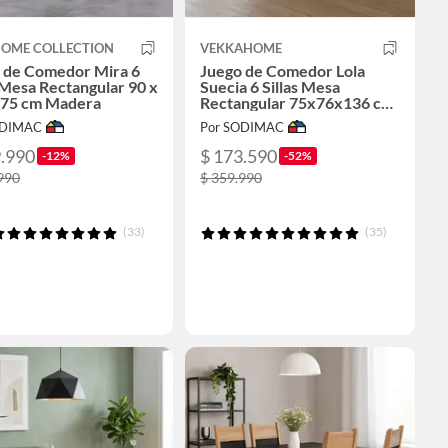
HOME COLLECTION
VEKKAHOME
 de Comedor Mira 6
Juego de Comedor Lola
s Mesa Rectangular 90 x
Suecia 6 Sillas Mesa
 75 cm Madera
Rectangular 75x76x136 cm
Negro
ODIMAC
Por SODIMAC
9.990
$ 173.590
-12%
-52%
990
$ 359.990
(33)
(35)