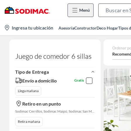
Menú
location-
Ingresa tu ubicación
Asesoría
Constructor
Deco Hogar
Tipos 
icon
Ordenar po
Recomend
Juego de comedor 6 sillas
Tipo de Entrega
Envío a domicilio
Gratis
Llega mañana
Retiro en un punto
Sodimac Cerrillos, Sodimac Maipú, Sodimac San Miguel, Sodimac El Bosque, Sodimac San Bernardo, Sodimac Talagante
Retira mañana