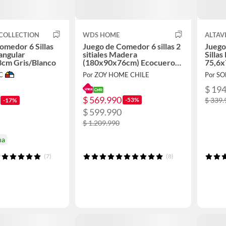
COLLECTION
WDS HOME
ALTAV
omedor 6 Sillas
Juego de Comedor 6 sillas 2
Juego
angular
sitiales Madera
Silla
cm Gris/Blanco
(180x90x76cm) Ecocuero
75,6x
Café Capri 8 puestos
C
Por ZOY HOME CHILE
Por S
$ 19
$ 569.990
-53%
$ 339.
-17%
$ 599.990
$ 1.209.990
na
(7)
(8)