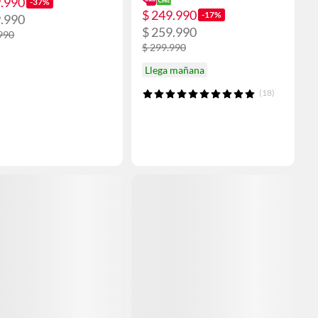
9.990
-37%
$ 249.990
-17%
9.990
$ 259.990
990
$ 299.990
Llega mañana
(18)