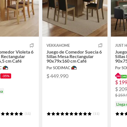
VEKKAHOME
JUST 
omedor Violeta 6
Juego de Comedor Suecia 6
Juego
a Rectangular
Sillas Mesa Rectangular
Silla
,5 cm Café
90x79x160 cm Café
90x75
C
Por SODIMAC
Por S
$ 449.990
-35%
$ 19
$ 20
na
$ 259.
Llega
(11)
(11)