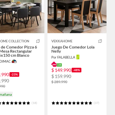
HOME COLLECTION
VEKKAHOME
 de Comedor Pizza 6
Juego De Comedor Lola
s Mesa Rectangular
Nelly
x150 cm Blanco
Por FALABELLA
ODIMAC
$ 149.990
-48%
9.990
-23%
$ 159.990
9.990
$ 289.990
990
 mañana
(18)
(37)