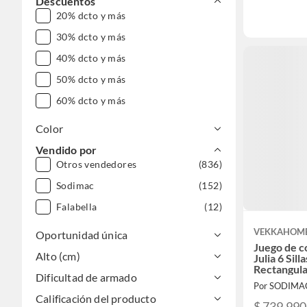
Descuentos
20% dcto y más
30% dcto y más
40% dcto y más
50% dcto y más
60% dcto y más
Color
Vendido por
Otros vendedores
(836)
Sodimac
(152)
Falabella
(12)
VEKKAHOM
Oportunidad única
Juego de 
Alto (cm)
Julia 6 Sil
Rectangula
Dificultad de armado
Negro
Por SODIMA
Calificación del producto
$ 739.990