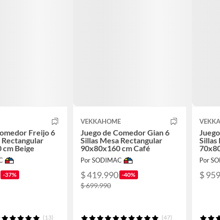
VEKKAHOME
VEKK
omedor Freijo 6
Juego de Comedor Gian 6
Juego
a Rectangular
Sillas Mesa Rectangular
Silla
 cm Beige
90x80x160 cm Café
70x80
C
Por SODIMAC
Por S
$ 419.990
$ 95
-37%
-40%
$ 699.990
(13)
(47)