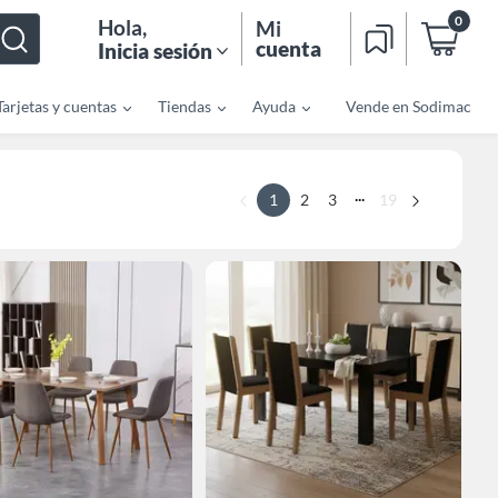
0
Hola
,
Mi
cuenta
Inicia sesión
Tarjetas y cuentas
Tiendas
Ayuda
Vende en Sodimac
...
1
2
3
19