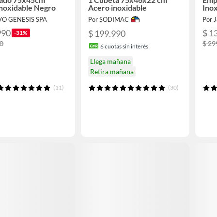
noxidable Negro
Acero inoxidable
Inox
VO GENESIS SPA
Por SODIMAC
Por 
990
$ 1
$ 199.990
-31%
90
$ 29
6
cuotas sin interés
Llega mañana
Retira mañana
(11)
(30)