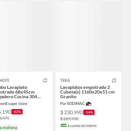
NGYE
TEKA
bo Lavaplato
Lavaplatos empotrado 2
otrado 68x45cm
Cubeta(s) 1160x20x51 cm
gadero Cocina 304
Granito
ro Inoxidable Con
orld super store
Por SODIMAC
lla+Llave
5.190
$ 230.990
-62%
-14%
3.975
$ 269.990
6
cuotas sin interés
ga mañana