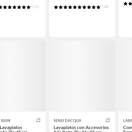
(75)
(38)
 BAIN
SENSI DACQUA
LAB
Lavaplatos
Lavaplatos con Accesorios
Com
ado 75x45cm
1 Cubeta 75x46x22 cm
Emp