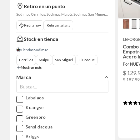
Retiro en un punto
Sodimac Cerrillos, Sodimac Maipú, Sodimac San Miguel, Sodimac El Bosque, Sodimac San Bernardo, Sodimac Talagante, Sodimac San Fernando
Retira hoy
Retira mañana
Stock en tienda
LEFORGE
Combo 
Tiendas Sodimac
Empotr
Acero I
Cerrillos
Maipú
San Miguel
El Bosque
Por NUE
Mostrar más
$ 129.
Marca
$ 187.9
Labalaos
Kuangye
Greenpro
Sensi dacqua
Briggs