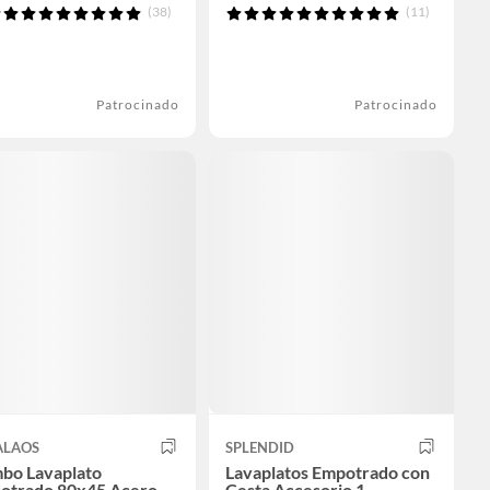
(38)
(11)
Patrocinado
Patrocinado
ALAOS
SPLENDID
bo Lavaplato
Lavaplatos Empotrado con
otrado 80x45 Acero
Cesta Accesorio 1