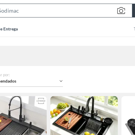
Search
Bar
de Entrega
r por
:
endados