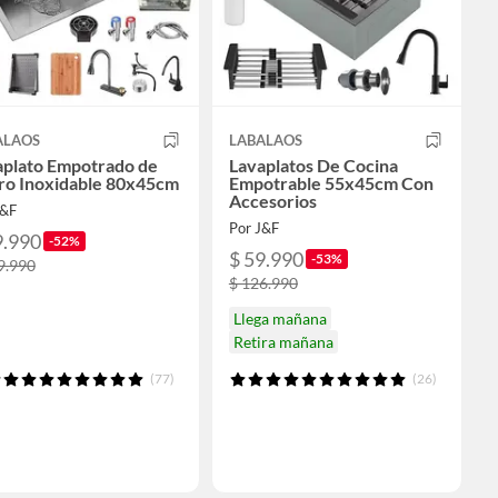
ALAOS
LABALAOS
aplato Empotrado de
Lavaplatos De Cocina
ro Inoxidable 80x45cm
Empotrable 55x45cm Con
Accesorios
J&F
Por J&F
9.990
-52%
$ 59.990
-53%
9.990
$ 126.990
Llega mañana
Retira mañana
(77)
(26)