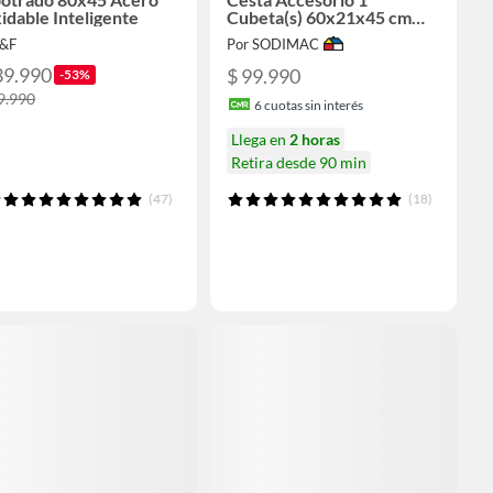
idable Inteligente
Cubeta(s) 60x21x45 cm
Acero inoxidable
J&F
Por SODIMAC
39.990
$ 99.990
-53%
9.990
6
cuotas sin interés
Llega en
2 horas
Retira desde 90 min
(47)
(18)