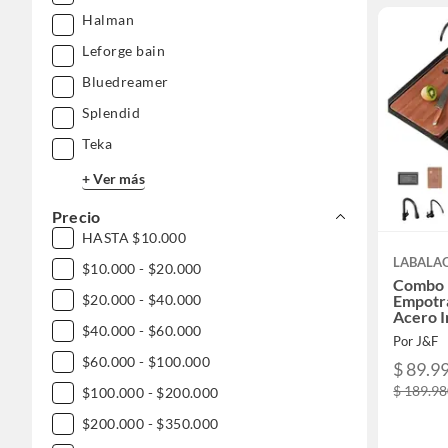
Halman
Leforge bain
Bluedreamer
Splendid
Teka
+ Ver más
Precio
HASTA $10.000
LABALA
$10.000 - $20.000
Combo 
$20.000 - $40.000
Empotr
Acero I
$40.000 - $60.000
equipo
Por J&F
$60.000 - $100.000
$ 89.9
$ 189.9
$100.000 - $200.000
$200.000 - $350.000