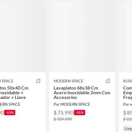
 SPACE
MODERN SPACE
KUA
atos 50x40 Cm
Lavaplatos 68x38 Cm
Com
noxidable +
Acero Inoxidable 2mm Con
Emp
ador + Llave
Accesorios
Fre
Ace
ERN SPACE
Por MODERN SPACE
Por w
Reji
90
$ 75.990
$ 8
-13%
-31%
$ 109.990
$ 22
Lle