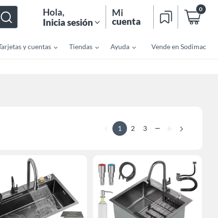
0
Hola
,
Mi
cuenta
Inicia sesión
Tarjetas y cuentas
Tiendas
Ayuda
Vende en Sodimac
...
1
2
3
6