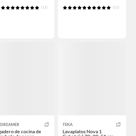
(11)
(11)
EDREAMER
TEKA
adero de cocina de
Lavaplatos Nova 1