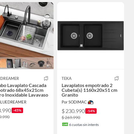
EDREAMER
TEKA
bo Lavaplato Cascada
Lavaplatos empotrado 2
otrado 68x45x21cm
Cubeta(s) 1160x20x51 cm
ro Inoxidable Lavavaso
Granito
 BLUEDREAMER
Por SODIMAC
8.990
$ 230.990
-45%
-14%
9.990
$ 269.990
6
cuotas sin interés