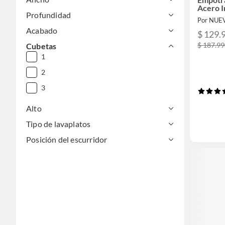
Acero I
Profundidad
Por NUE
Acabado
$ 129.
$ 187.9
Cubetas
1
2
3
Alto
Tipo de lavaplatos
Posición del escurridor