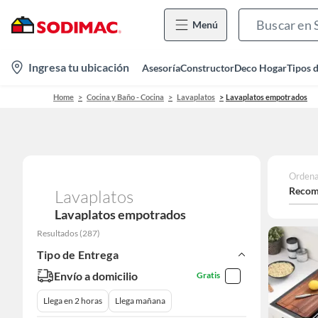
Menú
location-
Ingresa tu ubicación
Asesoría
Constructor
Deco Hogar
Tipos 
icon
Home
Cocina y Baño - Cocina
Lavaplatos
Lavaplatos empotrados
Ordena
Recom
Lavaplatos
Lavaplatos empotrados
Resultados
(
287
)
Tipo de Entrega
Envío a domicilio
Gratis
Llega en 2 horas
Llega mañana