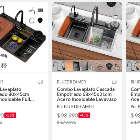
OS
BLUEDREAMER
BLU
Lavaplato
Combo Lavaplato Cascada
Com
ado 80x45cm
Empotrado 68x45x21cm
Emp
noxidable Full
Acero Inoxidable Lavavaso
Ace
Por BLUEDREAMER
Por
90
$ 98.990
$ 9
-53%
-45%
80
$ 179.990
$ 17