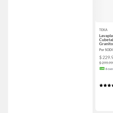
TEKA
Lavapla
Cubeta
Granit
Por SOD
$ 229.
$ 299.9
6
cuot