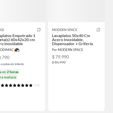
GGS
MODERN SPACE
aplatos Empotrado 1
Lavaplatos 50x40 Cm
eta(s) 60x42x20 cm
Acero Inoxidable,
o inoxidable
Dispensador + Grifería
 SODIMAC
Por MODERN SPACE
$ 79.990
8.790
$ 85.990
6
cuotas sin interés
ga en
2 horas
ira mañana
(13)