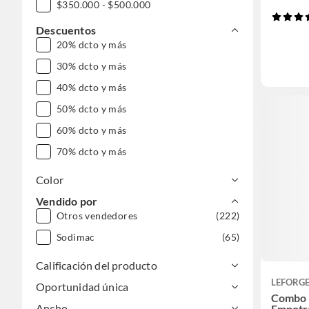
$350.000 - $500.000
$500.000 - $1.000.000
Descuentos
20% dcto y más
30% dcto y más
40% dcto y más
50% dcto y más
60% dcto y más
70% dcto y más
Color
Vendido por
Otros vendedores
(222)
Sodimac
(65)
Calificación del producto
LEFORGE
Oportunidad única
Combo 
Ancho
Empotr