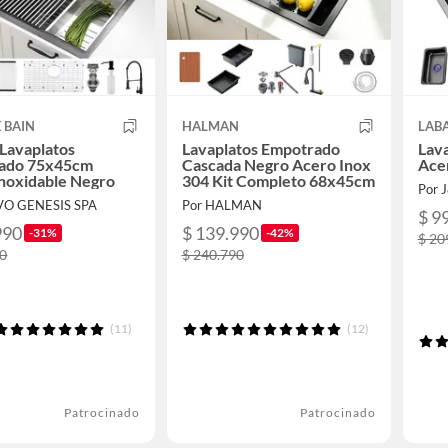
 BAIN
HALMAN
LAB
Lavaplatos
Lavaplatos Empotrado
Lav
ado 75x45cm
Cascada Negro Acero Inox
Ace
noxidable Negro
304 Kit Completo 68x45cm
Por 
VO GENESIS SPA
Por HALMAN
$ 9
990
$ 139.990
-31%
-42%
$ 20
90
$ 240.790
(11)
(12)
Patrocinado
Patrocinado