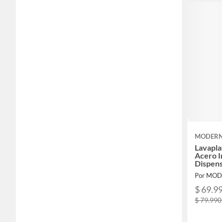
MODERN
Lavapl
Acero I
Dispens
Por MOD
$ 69.9
$ 79.990