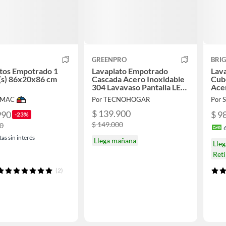
GREENPRO
BRI
tos Empotrado 1
Lavaplato Empotrado
Lav
(s) 86x20x86 cm
Cascada Acero Inoxidable
Cub
o
304 Lavavaso Pantalla LED
Acer
Fregadero Inteligente
IMAC
Por TECNOHOGAR
Por
75x46x22 CM
$ 139.900
990
$ 9
-23%
$ 149.000
90
as sin interés
Llega mañana
Lle
Ret
(2)