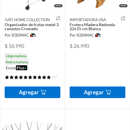
JUST HOME COLLECTION
IMPORTADORA USA
Organizador de frutas metal 3
Frutera Madera Redonda
canastos Cromado
22x15 cm Blanco
Por SODIMAC
Por SODIMAC
$ 16.990
$ 26.990
Llega mañana
Retira mañana
Envío
Plus
+
(53)
Agregar
Agregar