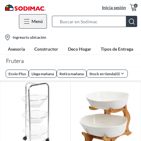
0
Inicia sesión
Menú
Search
Bar
location-
Ingresa tu ubicación
icon
Asesoría
Constructor
Deco Hogar
Tipos de Entrega
Frutera
Envio Plus
Llega mañana
Retira mañana
Stock en tienda
(
0
)