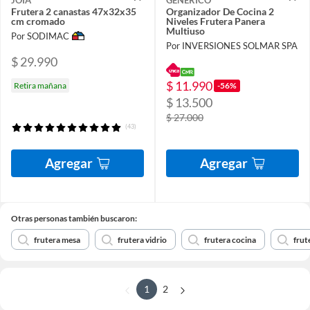
Frutera 2 canastas 47x32x35
Organizador De Cocina 2
cm cromado
Niveles Frutera Panera
Multiuso
Por SODIMAC
Por INVERSIONES SOLMAR SPA
$ 29.990
$ 11.990
-56%
Retira mañana
$ 13.500
$ 27.000
(43)
Agregar
Agregar
Otras personas también buscaron:
frutera mesa
frutera vidrio
frutera cocina
frut
1
2