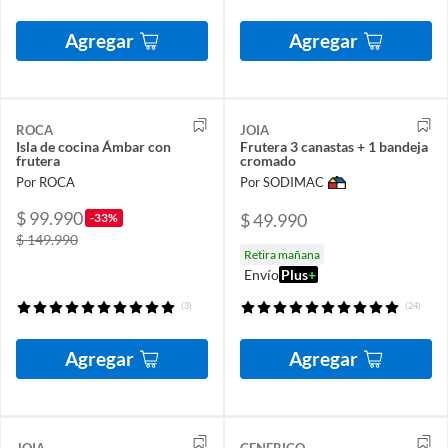
Agregar
Agregar
ROCA
JOIA
Isla de cocina Ámbar con
Frutera 3 canastas + 1 bandeja
frutera
cromado
Por ROCA
Por SODIMAC
$ 99.990
$ 49.990
-33%
$ 149.990
Retira mañana
Envío
Plus
+
(3)
(24)
Agregar
Agregar
JOIA
GENERICO