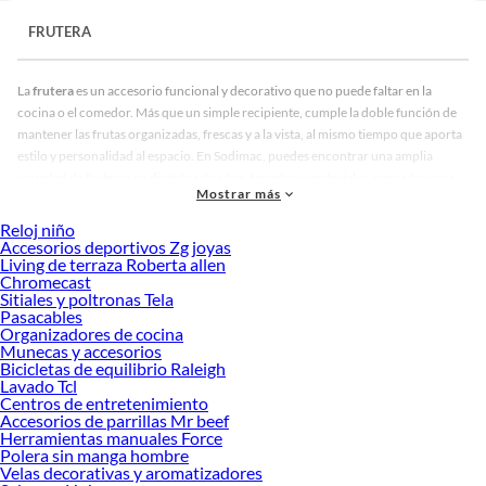
FRUTERA
La
frutera
es un accesorio funcional y decorativo que no puede faltar en la
cocina o el comedor. Más que un simple recipiente, cumple la doble función de
mantener las frutas organizadas, frescas y a la vista, al mismo tiempo que aporta
estilo y personalidad al espacio. En Sodimac, puedes encontrar una amplia
variedad de fruteras en distintos diseños, tamaños y materiales, pensadas para
Mostrar más
complementar cualquier estilo de hogar.
Reloj niño
Frutera:
Accesorios deportivos Zg joyas
Existen distintos tipos de fruteras según su uso y forma. Las más comunes son las
Living de terraza Roberta allen
Chromecast
fruteras de sobremesa, perfectas para ubicar en el centro de la mesa o en una
Sitiales y poltronas Tela
encimera. Estas pueden ser de uno, dos o tres niveles, lo que permite aprovechar
Pasacables
el espacio en altura y organizar mejor diferentes tipos de fruta. También hay
Organizadores de cocina
fruteros colgantes o de pared, ideales para cocinas pequeñas donde se necesita
Munecas y accesorios
Bicicletas de equilibrio Raleigh
optimizar cada rincón sin perder funcionalidad.
Lavado Tcl
En cuanto a materiales, en Sodimac encontrarás fruteras fabricadas en acero
Centros de entretenimiento
Accesorios de parrillas Mr beef
inoxidable, cerámica, plástico, madera, bambú, vidrio o mimbre, cada uno con
Herramientas manuales Force
su propio estilo y ventajas. Las fruteras metálicas, por ejemplo, son resistentes y
Polera sin manga hombre
modernas, mientras que las de madera o mimbre aportan calidez y un toque
Velas decorativas y aromatizadores