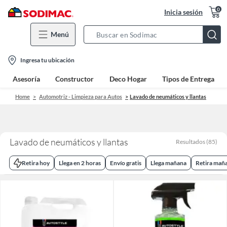
0
Inicia sesión
Menú
Search
Bar
location-
Ingresa tu ubicación
icon
Asesoría
Constructor
Deco Hogar
Tipos de Entrega
Home
Automotriz - Limpieza para Autos
Lavado de neumáticos y llantas
Lavado de neumáticos y llantas
Resultados
(
85
)
Retira hoy
Llega en 2 horas
Envío gratis
Llega mañana
Retira mañ