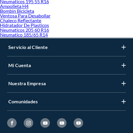
Neumaticos 195 55 R16
Ampolleta H4
Bombin Bicicleta
Ventosa Para Desabollar
Chaleco Reflectante
Hidratador De Plasticos
Neumaticos 205 60 R16
Neumatico 185/65 R14
Servicio al Cliente
Mi Cuenta
Nuestra Empresa
Comunidades