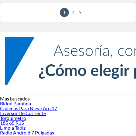
1
2
Mas buscados
Bidon Parafina
Cadenas Para Nieve Aro 17
Inversor De Corriente
Torquimetro
185 65 R15
Limpia Tapiz
Radio Android 7 Pulgadas