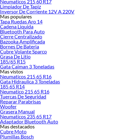
Neumaticos 215 60 R17
Limpiador De Tapiz
Inversor De Corriente 12V A 220V
Mas populares
Tapa Ruedas Aro 14
Cadena Liquida
Bluetooth Para Auto
Cierre Centralizado
Bazooka Amplificada
Bornes De Bateria
Cubre Volante Sparco
Grasa De Litio
185/65 R15
Gata Caiman 3 Toneladas
Mas vistos
Neumaticos 215 65 R16
Gata Hidraulica 3 Toneladas
185 65 R14
Neumatico 215 65 R16
Tuercas De Seguridad
Reparar Parabrisas
Woofer
Grasera Manual
Neumaticos 235 65 R17
Adaptador Bluetooth Auto
Mas destacados
Cubre Moto
Plumillas Bosch