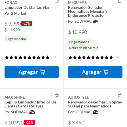
SONAX
MEGUIARS
Limpiador De Llantas Star
Renovador Sellador
Neumáticos Meguiar's
Por 2 Market
Endurance Protector
Por SODIMAC
$ 9.990
-17%
$ 11.990
$ 10.990
Llega mañana
Llega mañana
Retira desde 90 min
(12)
(30)
Agregar
Agregar
MAX SHINE
AUTOSTYLE
Cepillo Limpiador Interior De
Renovador de Gomas En Spray
Llantas Cerdas Suaves
500 ml para Neumáticos
Por SODIMAC
Por SODIMAC
$ 10.920
$ 3.490
-22%