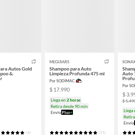
MEGUIARS
SONA
ara Autos Gold
Shampoo para Auto
Shamp
mpoo &
Limpieza Profunda 475 ml
Auto 
er
Profu
Por SODIMAC
Por S
$ 17.990
$ 3.9
Llega en
2 horas
$ 5.49
Retira desde 90 min
Llega
Envío
Plus
+
Retir
Envío
(4)
(71)