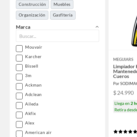
Construcción
Muebles
Organización
Gasfitería
Cocina y baño
Pasatiempos
Marca
Jardín y terraza
Ferretería
Dormitorio
Mouvair
Deportes y aire libre
Karcher
Belleza, higiene y salud
MEGUIARS
Bissell
Limpiador 
Mantenedo
3m
Cueros
Por SODIMA
Ackman
$ 24.990
Adclean
Llega en
2 h
Aileda
Retira desd
Akfix
Alex
American air