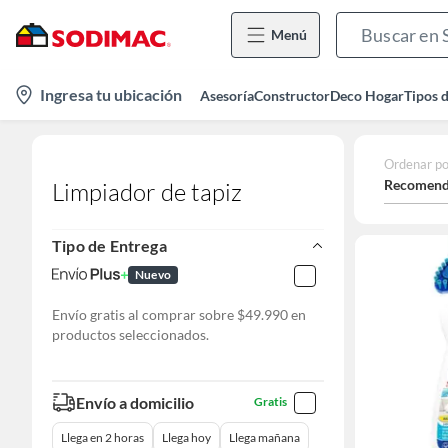
Menú
location-
Ingresa tu ubicación
Asesoría
Constructor
Deco Hogar
Tipos 
icon
Ordenar po
Recomend
Limpiador de tapiz
Tipo de Entrega
Nuevo
Envío gratis al comprar sobre $49.990 en
productos seleccionados.
Envío a domicilio
Gratis
Llega en 2 horas
Llega hoy
Llega mañana