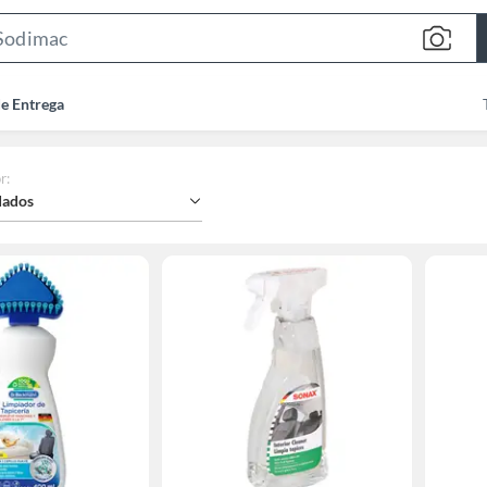
Search
Bar
de Entrega
r
:
ados