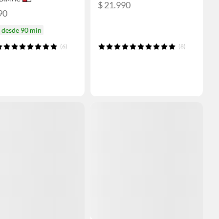
$ 21.990
90
a desde 90 min
(6)
(8)