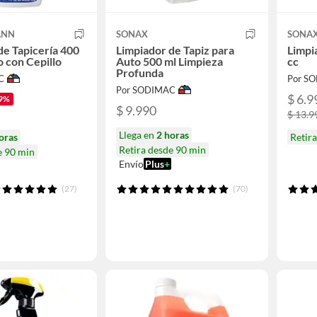
ANN
SONAX
SONA
de Tapicería 400
Limpiador de Tapiz para
Limpi
o con Cepillo
Auto 500 ml Limpieza
cc
Profunda
C
Por S
Por SODIMAC
$ 6.9
9%
$ 9.990
$ 13.9
Llega en
2 horas
oras
Retir
Retira desde 90 min
e 90 min
Envío
Plus
+
(27)
(70)