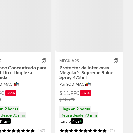
X
MEGUIARS
oo Concentrado para
Protector de Interiores
1 Litro Limpieza
Meguiar's Supreme Shine
nda
Spray 473 ml
ODIMAC
Por SODIMAC
90
$ 11.990
-27%
-37%
0
$ 18.990
 en
2 horas
Llega en
2 horas
a desde 90 min
Retira desde 90 min
Plus
+
Envío
Plus
+
(167)
(75)