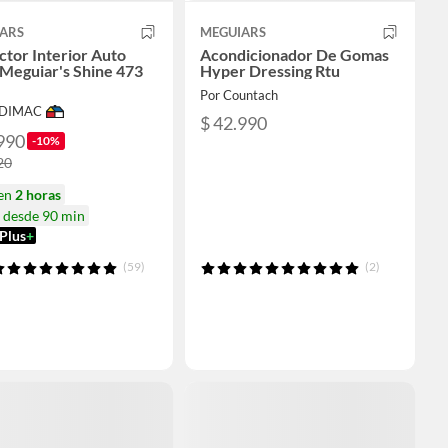
ARS
MEGUIARS
ctor Interior Auto
Acondicionador De Gomas
Meguiar's Shine 473
Hyper Dressing Rtu
Por Countach
ODIMAC
$ 42.990
990
-10%
20
 en
2 horas
a desde 90 min
Plus
+
(59)
(2)