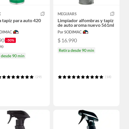
X
MEGUIARS
a tapiz para auto 420
Limpiador alfombras y tapiz
de auto aroma nuevo 561ml
ODIMAC
Por SODIMAC
90
$ 16.990
-50%
90
Retira desde 90 min
a desde 90 min
(29)
(18)