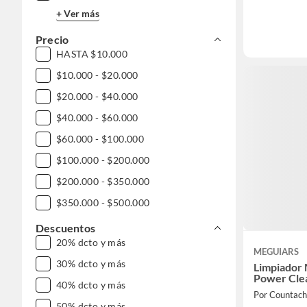
+ Ver más
Precio
HASTA $10.000
$10.000 - $20.000
$20.000 - $40.000
$40.000 - $60.000
$60.000 - $100.000
$100.000 - $200.000
$200.000 - $350.000
$350.000 - $500.000
$500.000 - $1.000.000
Descuentos
20% dcto y más
DESDE $1.000.000
MEGUIARS
30% dcto y más
Limpiador 
Power Clea
40% dcto y más
Por Countach
50% dcto y más