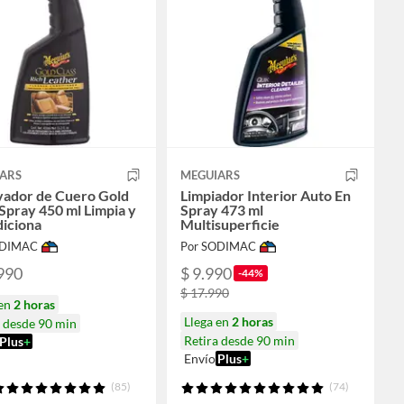
ARS
MEGUIARS
ador de Cuero Gold
Limpiador Interior Auto En
 Spray 450 ml Limpia y
Spray 473 ml
iciona
Multisuperficie
ODIMAC
Por SODIMAC
990
$ 9.990
-44%
$ 17.990
 en
2 horas
Llega en
2 horas
a desde 90 min
Retira desde 90 min
Plus
+
Envío
Plus
+
(85)
(74)