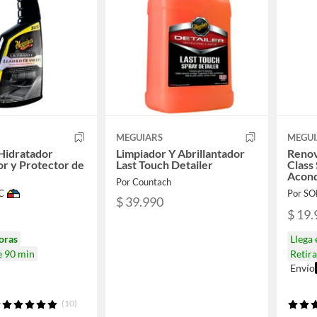
MEGUIARS
MEGUI
Hidratador
Limpiador Y Abrillantador
Renov
r y Protector de
Last Touch Detailer
Class
Acond
Por Countach
C
Por S
$ 39.990
$ 19.
oras
Llega
e 90 min
Retir
Envío
(10)