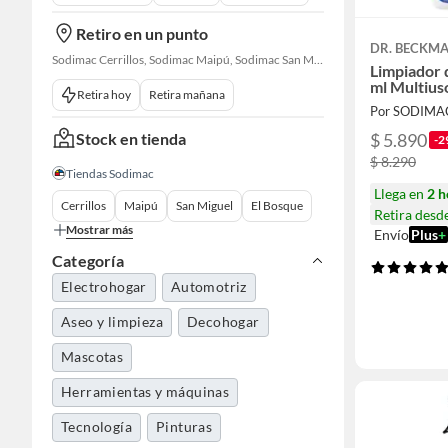
Retiro en un punto
DR. BECKM
Sodimac Cerrillos, Sodimac Maipú, Sodimac San Miguel, Sodimac El Bosque, Sodimac San Bernardo, Constructor Cantagallo, Sodimac Talagante, Sodimac San Fernando
Limpiador 
ml Multius
Retira hoy
Retira mañana
Por SODIMA
Stock en tienda
$ 5.890
-2
$ 8.290
Tiendas Sodimac
Llega en
2 h
Cerrillos
Maipú
San Miguel
El Bosque
Retira desd
Mostrar más
Envío
Plus
+
Categoría
Electrohogar
Automotriz
Aseo y limpieza
Decohogar
Mascotas
Herramientas y máquinas
Tecnología
Pinturas