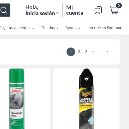
0
Hola
,
Mi
cuenta
Inicia sesión
Tarjetas y cuentas
Tiendas
Ayuda
Vende en Sodimac
...
1
2
3
21