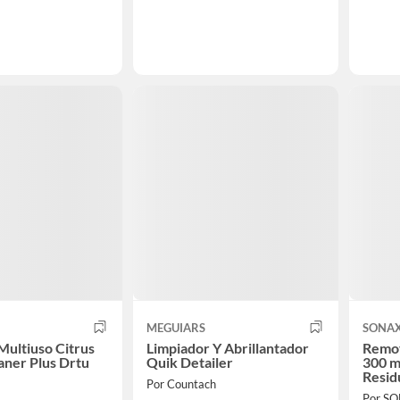
MEGUIARS
SONA
Multiuso Citrus
Limpiador Y Abrillantador
Remov
ner Plus Drtu
Quik Detailer
300 m
Resid
Por Countach
Por S