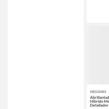
MEGUIARS
Abrillanta
Híbrido Me
Detallado
768 ml