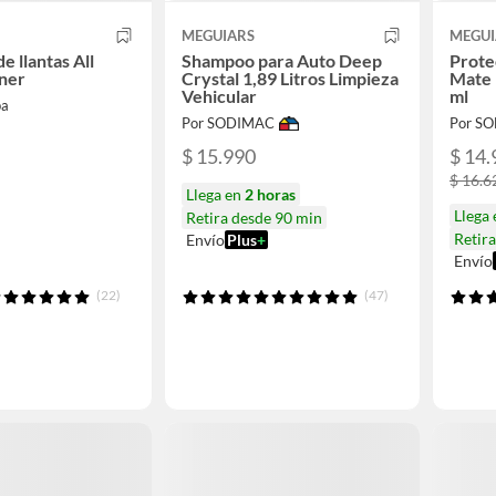
MEGUIARS
MEGUI
e llantas All
Shampoo para Auto Deep
Prote
ner
Crystal 1,89 Litros Limpieza
Mate 
Vehicular
ml
pa
Por SODIMAC
Por S
$ 15.990
$ 14.
$ 16.6
Llega en
2 horas
Llega
Retira desde 90 min
Retir
Envío
Plus
+
Envío
(22)
(47)