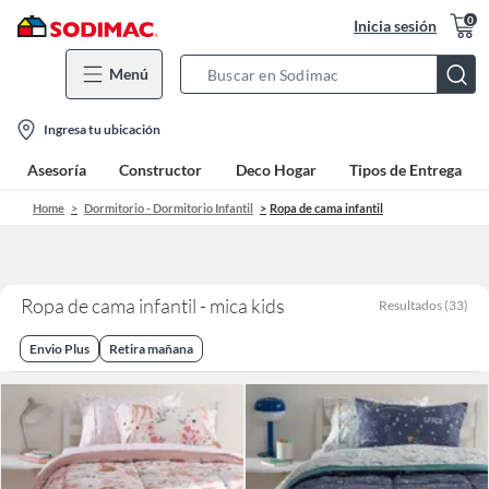
0
Inicia sesión
Menú
Search
Bar
location-
Ingresa tu ubicación
icon
Asesoría
Constructor
Deco Hogar
Tipos de Entrega
Home
Dormitorio - Dormitorio Infantil
Ropa de cama infantil
Ropa de cama infantil - mica kids
Resultados
(
33
)
Envio Plus
Retira mañana