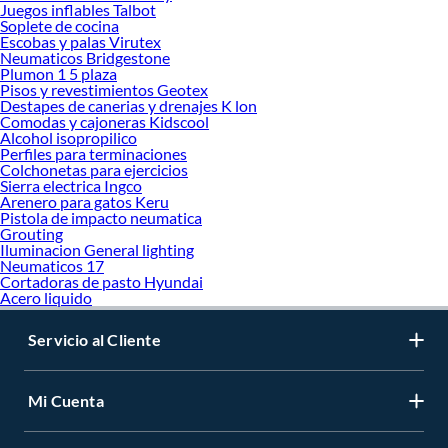
Juegos inflables Talbot
Soplete de cocina
Escobas y palas Virutex
Neumaticos Bridgestone
Plumon 1 5 plaza
Pisos y revestimientos Geotex
Destapes de canerias y drenajes K lon
Comodas y cajoneras Kidscool
Alcohol isopropilico
Perfiles para terminaciones
Colchonetas para ejercicios
Sierra electrica Ingco
Arenero para gatos Keru
Pistola de impacto neumatica
Grouting
Iluminacion General lighting
Neumaticos 17
Cortadoras de pasto Hyundai
Acero liquido
Servicio al Cliente
Mi Cuenta