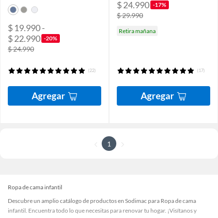
$ 24.990
-17%
$ 29.990
$ 19.990 -
Retira mañana
$ 22.990
-20%
$ 24.990
(22)
(17)
Agregar
Agregar
1
Ropa de cama infantil
Descubre un amplio catálogo de productos en Sodimac para Ropa de cama
infantil. Encuentra todo lo que necesitas para renovar tu hogar. ¡Visítanos y