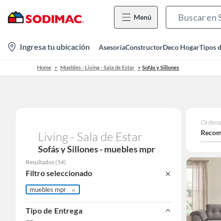
Menú
location-
Ingresa tu ubicación
Asesoría
Constructor
Deco Hogar
Tipos 
icon
Home
Muebles - Living - Sala de Estar
Sofás y Sillones
Ordena
Recom
Living - Sala de Estar
Sofás y Sillones - muebles mpr
Resultados
(
54
)
Filtro seleccionado
muebles mpr
Tipo de Entrega