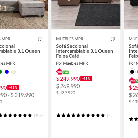
S MPR
MUEBLES MPR
MUE
ccional
Sofá Seccional
Sofá
mbiable 3.1 Queen
Intercambiable 3.1 Queen
Int
Felpa Café
Fel
bles MPR
Por Muebles MPR
Por 
$ 249.990
-43%
$ 269.990
990
$ 2
-41%
$ 439.990
990 - $ 319.990
$ 2
90
$ 43
(102)
(73)