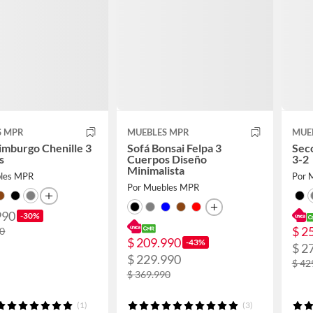
S MPR
MUEBLES MPR
MUE
imburgo Chenille 3
Sofá Bonsai Felpa 3
Secc
s
Cuerpos Diseño
3-2
Minimalista
bles MPR
Por 
Por Muebles MPR
990
-30%
$ 2
90
$ 209.990
-43%
$ 2
$ 229.990
$ 42
$ 369.990
(1)
(3)