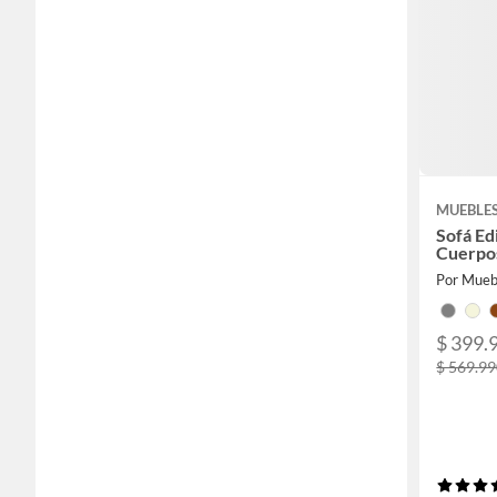
MUEBLE
Sofá Ed
Cuerpo
Por Mue
$ 399.
$ 569.9