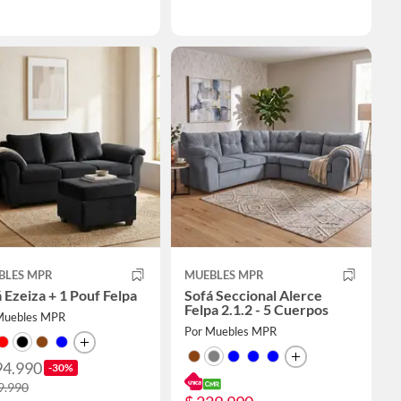
BLES MPR
MUEBLES MPR
 Ezeiza + 1 Pouf Felpa
Sofá Seccional Alerce
Felpa 2.1.2 - 5 Cuerpos
Muebles MPR
Por Muebles MPR
94.990
-30%
9.990