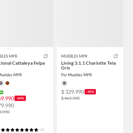
BLES MPR
MUEBLES MPR
ional Cattaleya Felpa
Living 3.1.1 Charlotte Tela
Gris
Muebles MPR
Por Muebles MPR
$ 329.990
-30%
59.990
$ 469.990
-40%
79.990
9.990
(8)