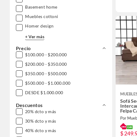
Basement home
Muebles cottoni
Homer design
+ Ver más
Precio
$100.000 - $200.000
$200.000 - $350.000
$350.000 - $500.000
$500.000 - $1.000.000
DESDE $1.000.000
MUEBLE
Sofá Se
Descuentos
Interca
Felpa C
20% dcto y más
Por Mue
30% dcto y más
40% dcto y más
$ 249.