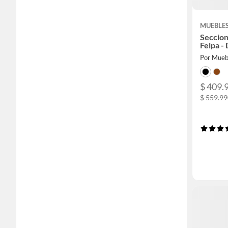
MUEBLE
Seccio
Felpa -
Por Mue
$ 409.
$ 559.9