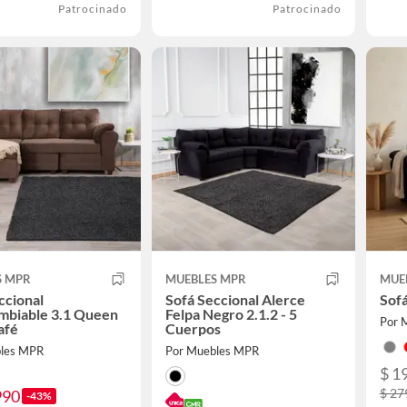
Patrocinado
Patrocinado
S MPR
MUEBLES MPR
MUE
ccional
Sofá Seccional Alerce
Sofá
mbiable 3.1 Queen
Felpa Negro 2.1.2 - 5
Por 
afé
Cuerpos
bles MPR
Por Muebles MPR
$ 1
$ 27
990
-43%