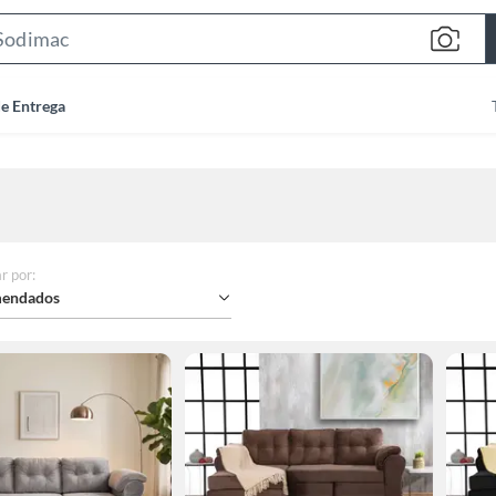
Search
Bar
de Entrega
r por
:
endados