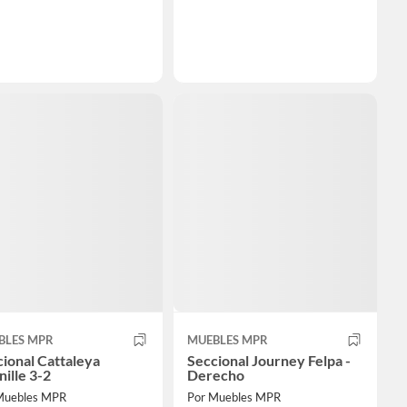
BLES MPR
MUEBLES MPR
ional Cattaleya
Seccional Journey Felpa -
ille 3-2
Derecho
Muebles MPR
Por Muebles MPR