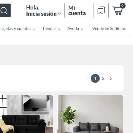
0
Hola
,
Mi
cuenta
Inicia sesión
Tarjetas y cuentas
Tiendas
Ayuda
Vende en Sodimac
1
2