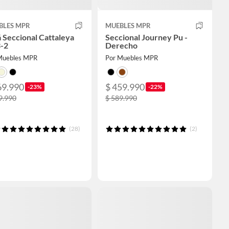
BLES MPR
MUEBLES MPR
 Seccional Cattaleya
Seccional Journey Pu -
3-2
Derecho
Muebles MPR
Por Muebles MPR
69.990
$ 459.990
-23%
-22%
9.990
$ 589.990
(28)
(2)