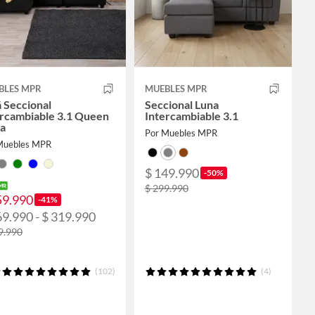
BLES MPR
MUEBLES MPR
 Seccional
Seccional Luna
ercambiable 3.1 Queen
Intercambiable 3.1
pa
Por Muebles MPR
Muebles MPR
$ 149.990
-50%
$ 299.990
59.990
-41%
69.990 - $ 319.990
9.990
(102)
(4)