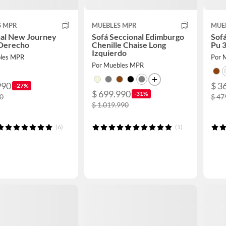
S MPR
MUEBLES MPR
MUE
nal New Journey
Sofá Seccional Edimburgo
Sofá
 Derecho
Chenille Chaise Long
Pu 
Izquierdo
bles MPR
Por 
Por Muebles MPR
990
$ 3
-27%
$ 699.990
-31%
90
$ 47
$ 1.019.990
(6)
(1)