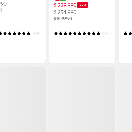
990
$ 239.990
-27%
90
$ 254.990
$ 329.990
(73)
(57)