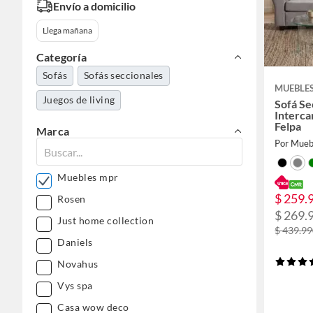
Envío a domicilio
Llega mañana
Categoría
Sofás
Sofás seccionales
MUEBLE
Juegos de living
Sofá Se
Interca
Felpa
Marca
Por Mue
Muebles mpr
$ 259.
Rosen
$ 269.
Just home collection
$ 439.9
Daniels
Novahus
Vys spa
Casa wow deco