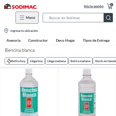
0
Inicia sesión
Menú
Search
Bar
location-
Ingresa tu ubicación
icon
Asesoría
Constructor
Deco Hogar
Tipos de Entrega
Bencina blanca
Retira hoy
Llega hoy
Llega mañana
Retira mañana
Stock en tiend