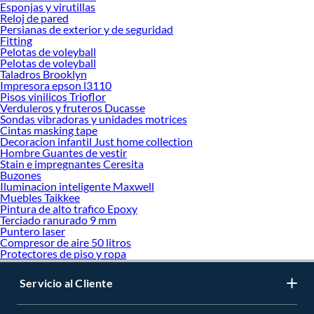
Esponjas y virutillas
Reloj de pared
Persianas de exterior y de seguridad
Fitting
Pelotas de voleyball
Pelotas de voleyball
Taladros Brooklyn
Impresora epson l3110
Pisos vinilicos Trioflor
Verduleros y fruteros Ducasse
Sondas vibradoras y unidades motrices
Cintas masking tape
Decoracion infantil Just home collection
Hombre Guantes de vestir
Stain e impregnantes Ceresita
Buzones
Iluminacion inteligente Maxwell
Muebles Taikkee
Pintura de alto trafico Epoxy
Terciado ranurado 9 mm
Puntero laser
Compresor de aire 50 litros
Protectores de piso y ropa
Servicio al Cliente