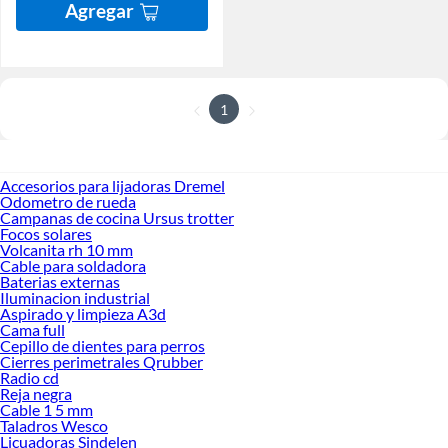
Agregar
1
Accesorios para lijadoras Dremel
Odometro de rueda
Campanas de cocina Ursus trotter
Focos solares
Volcanita rh 10 mm
Cable para soldadora
Baterias externas
Iluminacion industrial
Aspirado y limpieza A3d
Cama full
Cepillo de dientes para perros
Cierres perimetrales Qrubber
Radio cd
Reja negra
Cable 1 5 mm
Taladros Wesco
Licuadoras Sindelen