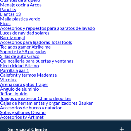
Menaje cocina Arcos
Panel tv
Llantas 13
Malla plastica verde
Ficus
Accesorios y repuestos para aparatos de lavado
Luces de navidad solares
Barniz nogal
Accesorios para lijadoras Total tools
Teclados gamer Xtrike me
Soporte tv 58 pulgadas
Sillas de auto Graco
Quincalleria para puertas y ventanas
Electricidad Bticino
Parrilla a gas 1
Calefont y termos Mademsa
Vitrolux
Arena para gatos Traper
Ángulo de aluminio
Teflon liquido
Juegos de exterior Chamo deportes
Cajas de herramientas y organizadores Bauker
Accesorios de buceo y natacion
Sofas y sillones Divano
Accesorios tv Artimet
Servicio al Cliente