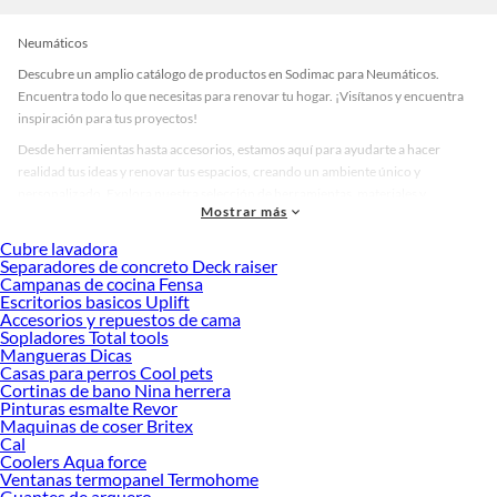
Neumáticos
Descubre un amplio catálogo de productos en Sodimac para Neumáticos.
Encuentra todo lo que necesitas para renovar tu hogar. ¡Visítanos y encuentra
inspiración para tus proyectos!
Desde herramientas hasta accesorios, estamos aquí para ayudarte a hacer
realidad tus ideas y renovar tus espacios, creando un ambiente único y
personalizado. Explora nuestra selección de herramientas, materiales y
Mostrar más
accesorios de calidad que te ayudarán a crear un espacio más tú.
Cubre lavadora
Desde remodelaciones hasta proyectos de decoración, estamos aquí para hacer
Separadores de concreto Deck raiser
tus ideas realidad. ¡Visítanos y encuentra todo lo que tenemos para ofrecerte en
Campanas de cocina Fensa
Neumáticos!
Escritorios basicos Uplift
Accesorios y repuestos de cama
Explora la variedad de productos de Neumáticos en Sodimac
Sopladores Total tools
Mangueras Dicas
Herramientas, materiales y accesorios de calidad para tus proyectos y
Casas para perros Cool pets
renovación de espacios. ¡Visítanos y descubre todo lo que tenemos para
Cortinas de bano Nina herrera
ofrecerte!
Pinturas esmalte Revor
Maquinas de coser Britex
Encuentra una amplia variedad de productos de Neumáticos en Sodimac.
Cal
Encuentra todo lo necesario para tus proyectos de renovación y decoración.
Coolers Aqua force
¡Visítanos y haz tus ideas realidad!
Ventanas termopanel Termohome
Guantes de arquero