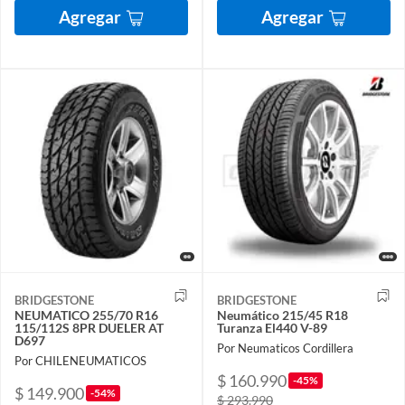
Agregar
Agregar
BRIDGESTONE
BRIDGESTONE
NEUMATICO 255/70 R16
Neumático 215/45 R18
115/112S 8PR DUELER AT
Turanza El440 V-89
D697
Por Neumaticos Cordillera
Por CHILENEUMATICOS
$ 160.990
-45%
$ 149.900
-54%
$ 293.990