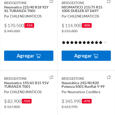
BRIDGESTONE
BRIDGESTONE
Neumatico 225/40 R18 92Y
NEUMATICO 215/75 R15
XL TURANZA T005
100S DUELER AT D697
Por CHILENEUMATICOS
Por CHILENEUMATICOS
$ 170.500
$ 114.900
-51%
-50%
$ 345.000
$ 231.800
(2)
Agregar
Agregar
BRIDGESTONE
BRIDGESTONE
Neumatico 195/65 R15 91V
Neumático 245/40 R20
TURANZA T001
Potenza S001 Runflat Y-99
Por CHILENEUMATICOS
Por Neumaticos Cordillera
$ 82.900
$ 345.990
-51%
-47%
$ 167.800
$ 652.990