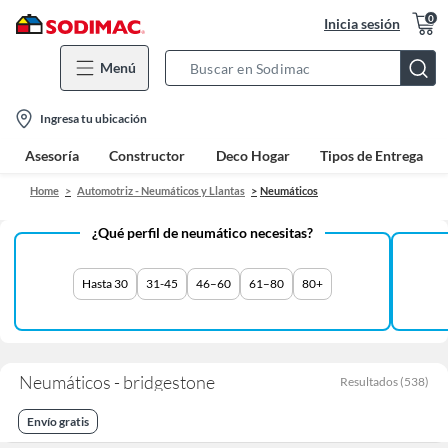
0
Inicia sesión
Menú
Search
Bar
location-
Ingresa tu ubicación
icon
Asesoría
Constructor
Deco Hogar
Tipos de Entrega
Home
Automotriz - Neumáticos y Llantas
Neumáticos
¿Qué perfil de neumático necesitas?
Hasta 30
31-45
46–60
61–80
80+
Neumáticos - bridgestone
Resultados
(
538
)
Envío gratis