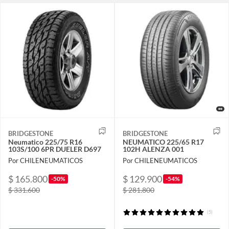
BRIDGESTONE
BRIDGESTONE
Neumatico 225/75 R16
NEUMATICO 225/65 R17
103S/100 6PR DUELER D697
102H ALENZA 001
Por CHILENEUMATICOS
Por CHILENEUMATICOS
$ 165.800
$ 129.900
-50%
-54%
$ 331.600
$ 281.800
(5)