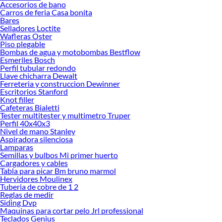
Accesorios de bano
Carros de feria Casa bonita
Bares
Selladores Loctite
Wafleras Oster
Piso plegable
Bombas de agua y motobombas Bestflow
Esmeriles Bosch
Perfil tubular redondo
Llave chicharra Dewalt
Ferreteria y construccion Dewinner
Escritorios Stanford
Knot filler
Cafeteras Bialetti
Tester multitester y multimetro Truper
Perfil 40x40x3
Nivel de mano Stanley
Aspiradora silenciosa
Lamparas
Semillas y bulbos Mi primer huerto
Cargadores y cables
Tabla para picar Bm bruno marmol
Hervidores Moulinex
Tuberia de cobre de 1 2
Reglas de medir
Siding Dvp
Maquinas para cortar pelo Jrl professional
Teclados Genius