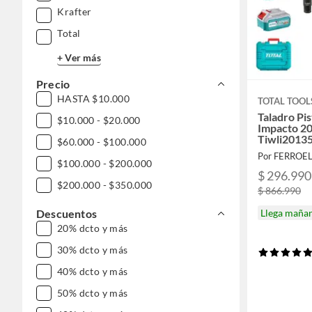
Krafter
Total
+ Ver más
Precio
HASTA $10.000
TOTAL TOOL
Taladro Pis
$10.000 - $20.000
Impacto 20
Tiwli2013
$60.000 - $100.000
Por FERROE
$100.000 - $200.000
$ 296.990
$200.000 - $350.000
$ 866.990
Descuentos
Llega maña
20% dcto y más
30% dcto y más
40% dcto y más
50% dcto y más