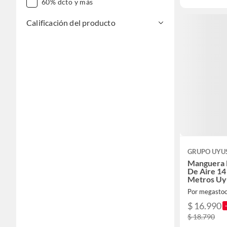
60% dcto y más
Calificación del producto
GRUPO UYU
Manguera 
De Aire 14
Metros Uy
Por megastoo
$ 16.990
$ 18.790