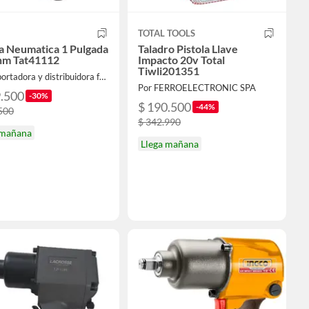
TOTAL TOOLS
la Neumatica 1 Pulgada
Taladro Pistola Llave
nm Tat41112
Impacto 20v Total
Tiwli201351
Por importadora y distribuidora ferroelectronic spa
Por FERROELECTRONIC SPA
9.500
-30%
$ 190.500
-44%
500
$ 342.990
 mañana
Llega mañana