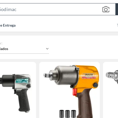
Search
Bar
de Entrega
r
:
ados