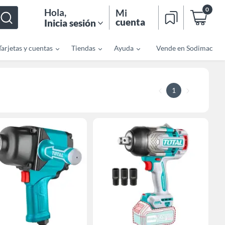
0
Hola
,
Mi
cuenta
Inicia sesión
Tarjetas y cuentas
Tiendas
Ayuda
Vende en Sodimac
1