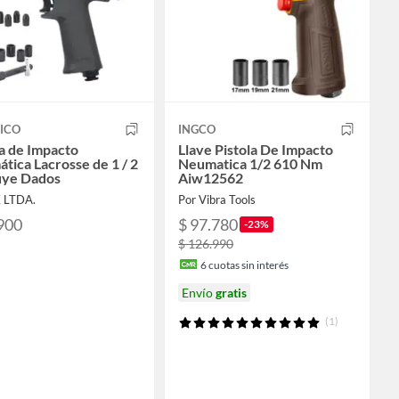
ICO
INGCO
la de Impacto
Llave Pistola De Impacto
tica Lacrosse de 1 / 2
Neumatica 1/2 610 Nm
luye Dados
Aiw12562
K LTDA.
Por Vibra Tools
900
$ 97.780
-23%
$ 126.990
6
cuotas sin interés
Envío
gratis
(1)