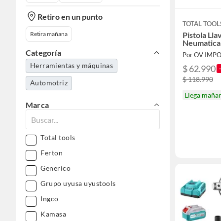
Retiro en un punto
TOTAL TOOL
Retira mañana
Pistola Ll
Neumatica
Categoría
Por OV IMP
Herramientas y máquinas
$ 62.990
$ 118.990
Automotriz
Llega maña
Marca
Total tools
Ferton
Generico
Grupo uyusa uyustools
Ingco
Kamasa