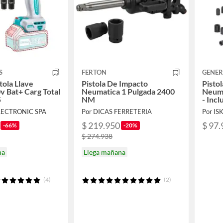
S
FERTON
GENER
tola Llave
Pistola De Impacto
Pisto
v Bat+ Carg Total
Neumatica 1 Pulgada 2400
Neumá
5
NM
- Inc
LECTRONIC SPA
Por DICAS FERRETERIA
Por IS
$ 219.950
$ 97.
-66%
-20%
$ 274.938
na
Llega mañana
(4)
(2)