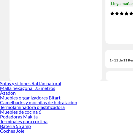
Llega maña
1 - 11 de 11 Re
Sofas y sillones Rattán natural
Malla hexagonal 25 metros
Azadon
Muebles organizadores Bitart
Camelbacks y mochilas de hidratacion
Termolaminadora plastificadora
Muebles de cocina 6
Podadoras Makita
Terminales para cortina
Bateria 55 amp
Coches Joie