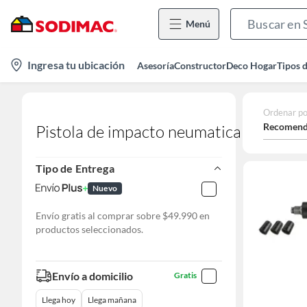
Menú
location-
Ingresa tu ubicación
Asesoría
Constructor
Deco Hogar
Tipos 
icon
Ordenar po
Recomend
Pistola de impacto neumatica
Tipo de Entrega
Nuevo
Envío gratis al comprar sobre $49.990 en
productos seleccionados.
Envío a domicilio
Gratis
Llega hoy
Llega mañana