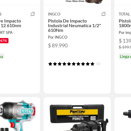
S
INGCO
TOTAL
ave Impacto
Pistola De Impacto
Pisto
 12 610nm
Industrial Neumatica 1/2"
1800
610Nm
ORT SPA
Por INGCO
$ 13
-47%
$ 89.990
$ 199.
na
Llega
(1)