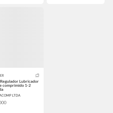
ER
o Regulador Lubricador
re comprimido 1-2
da
MACOMP LTDA
000