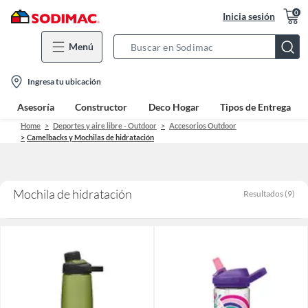
0
Inicia sesión
Menú
Search
Bar
location-
Ingresa tu ubicación
icon
Asesoría
Constructor
Deco Hogar
Tipos de Entrega
Home
Deportes y aire libre - Outdoor
Accesorios Outdoor
Camelbacks y Mochilas de hidratación
Mochila de hidratación
Resultados
(
9
)