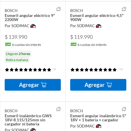
BOSCH
BOSCH
Esmeril angular eléctrico 9"
Esmeril angular eléctrico 4,5"
2200W
900W
Por SODIMAC
Por SODIMAC
$ 139.990
$ 119.990
6
cuotas sin interés
6
cuotas sin interés
Llega en
2 horas
Retira mañana
(8)
(16)
Agregar
Agregar
BOSCH
BOSCH
Esmeril inalámbrico GWS
Esmeril angular inalámbrico 5"
18V-8 115/125mm sin
18V + 1 batería + cargador
cargador ni batería
Por SODIMAC
Por SODIMAC