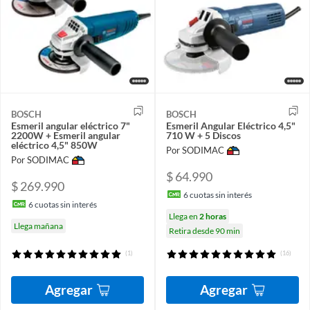
BOSCH
BOSCH
Esmeril angular eléctrico 7"
Esmeril Angular Eléctrico 4,5"
2200W + Esmeril angular
710 W + 5 Discos
eléctrico 4,5" 850W
Por SODIMAC
Por SODIMAC
$ 64.990
$ 269.990
6
cuotas sin interés
6
cuotas sin interés
Llega en
2 horas
Llega mañana
Retira desde 90 min
(1)
(16)
Agregar
Agregar