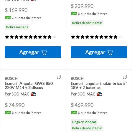
$ 239.990
$ 169.990
6
cuotas sin interés
6
cuotas sin interés
Retira desde 90 min
Retira mañana
(5)
(7)
Agregar
Agregar
BOSCH
BOSCH
Esmeril Angular GWS 850
Esmeril angular inalámbrico 5"
220V M14 + 3 discos
18V + 2 baterías
Por SODIMAC
Por SODIMAC
$ 74.990
$ 469.990
6
cuotas sin interés
6
cuotas sin interés
Llega en
2 horas
Retira desde 90 min