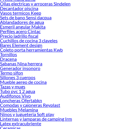
Ollas electricas y arroceras Sindelen
tus ideas realidad. ¡Visítanos y encuentra todo lo que tenemos para ofrecerte en
Decantador piscina
Esmeriles!
Vasos termicos Keep
Sets de bano Sensi dacqua
Explora la variedad de productos de Esmeriles en Sodimac
Ablandadores de agua
Esmeril angular Makita
Herramientas, materiales y accesorios de calidad para tus proyectos y
Perfiles acero Cintac
renovación de espacios. ¡Visítanos y descubre todo lo que tenemos para
Precio ladrillo fiscal
ofrecerte!
Cuchillos de cocina 3 claveles
Bares Element design
Encuentra una amplia variedad de productos de Esmeriles en Sodimac.
Coleto porta herramientas Kwb
Encuentra todo lo necesario para tus proyectos de renovación y decoración.
Tornillos
¡Visítanos y haz tus ideas realidad!
Dracena
Sabanas Nina herrera
Generador insonoro
Termo sifon
Sillones 3 cuerpos
Mueble aereo de cocina
Tazas y mugs
Tubo pvc 1 2 agua
Audifonos Vivo
Loncheras Ofertabkn
Comodas y cajoneras Reyplast
Muebles Melamina
Ninos y jugueteria Soft play
Linternas y lamparas de camping Irm
Latex extracubriente
Ceramicas