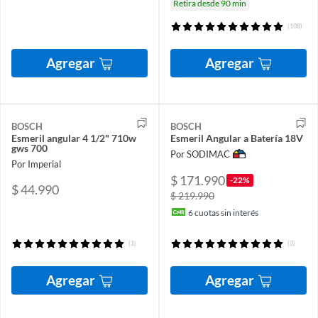
Retira desde 90 min
(108)
Agregar
Agregar
BOSCH
BOSCH
Esmeril angular 4 1/2" 710w
Esmeril Angular a Batería 18V
gws 700
Por SODIMAC
Por Imperial
$ 171.990
-22%
$ 44.990
$ 219.990
6
cuotas sin interés
(1)
(3)
Agregar
Agregar