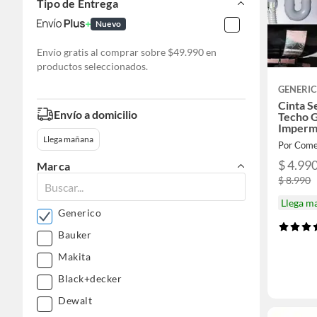
Tipo de Entrega
Nuevo
Envío gratis al comprar sobre $49.990 en
productos seleccionados.
GENERI
Cinta S
Envío a domicilio
Techo 
Imperm
Llega mañana
Por Come
$ 4.99
Marca
$ 8.990
Llega m
Generico
Bauker
Makita
Black+decker
Dewalt