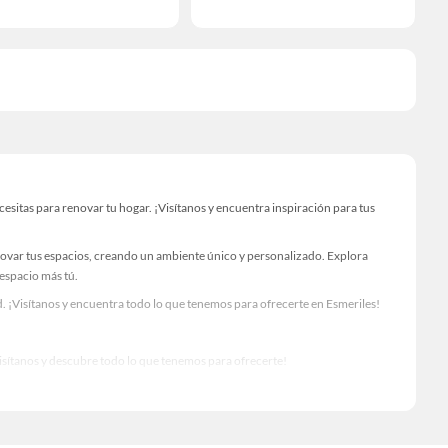
sitas para renovar tu hogar. ¡Visítanos y encuentra inspiración para tus
novar tus espacios, creando un ambiente único y personalizado. Explora
 espacio más tú.
. ¡Visítanos y encuentra todo lo que tenemos para ofrecerte en Esmeriles!
Visítanos y descubre todo lo que tenemos para ofrecerte!
o para tus proyectos de renovación y decoración. ¡Visítanos y haz tus ideas