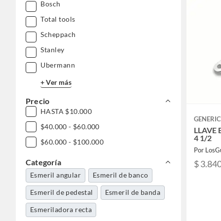
Bosch
Total tools
Scheppach
Stanley
Ubermann
+ Ver más
Precio
HASTA $10.000
GENERI
$40.000 - $60.000
LLAVE
4 1/2
$60.000 - $100.000
Por LosG
Categoría
$ 3.84
Esmeril angular
Esmeril de banco
Esmeril de pedestal
Esmeril de banda
Esmeriladora recta