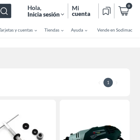
0
Hola
,
Mi
cuenta
Inicia sesión
Tarjetas y cuentas
Tiendas
Ayuda
Vende en Sodimac
1