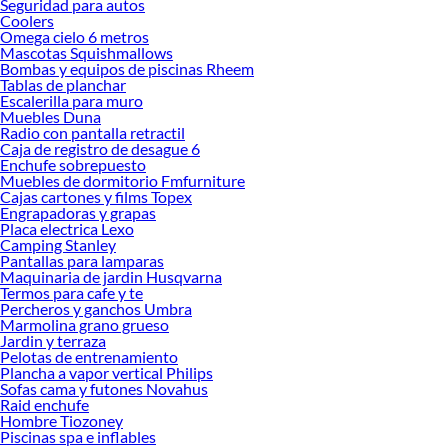
Seguridad para autos
Coolers
Omega cielo 6 metros
Mascotas Squishmallows
Bombas y equipos de piscinas Rheem
Tablas de planchar
Escalerilla para muro
Muebles Duna
Radio con pantalla retractil
Caja de registro de desague 6
Enchufe sobrepuesto
Muebles de dormitorio Fmfurniture
Cajas cartones y films Topex
Engrapadoras y grapas
Placa electrica Lexo
Camping Stanley
Pantallas para lamparas
Maquinaria de jardin Husqvarna
Termos para cafe y te
Percheros y ganchos Umbra
Marmolina grano grueso
Jardin y terraza
Pelotas de entrenamiento
Plancha a vapor vertical Philips
Sofas cama y futones Novahus
Raid enchufe
Hombre Tiozoney
Piscinas spa e inflables