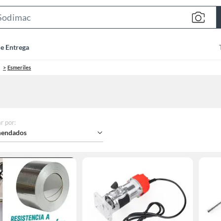
Search
Bar
de Entrega
Esmeriles
r por
:
endados