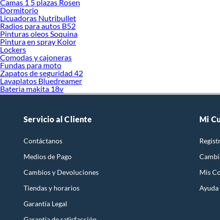
Camas 1 5 plazas Rosen
Dormitorio
Licuadoras Nutribullet
Radios para autos B52
Pinturas oleos Soquina
Pintura en spray Kolor
Lockers
Comodas y cajoneras
Fundas para moto
Zapatos de seguridad 42
Lavaplatos Bluedreamer
Bateria makita 18v
Servicio al Cliente
Mi C
Contáctanos
Regist
Medios de Pago
Cambi
Cambios y Devoluciones
Mis C
Tiendas y horarios
Ayuda
Garantía Legal
Garantía de satisfacción