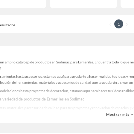
1
 Resultados
un amplio catálogo de productos en Sodimac para Esmeriles. Encuentra todo lo que nece
!
ramientas hasta accesorios, estamos aquí para ayudarte a hacer realidad tus ideas y re
lección de herramientas, materiales y accesorios de calidad que te ayudarán a crear un
odelaciones hasta proyectos de decoración, estamos aquí para hacer tus ideas realidad
la variedad de productos de Esmeriles en Sodimac
as, materiales y accesorios de calidad para tus proyectos y renovación de espacios. ¡
Mostrar más
 una amplia variedad de productos de Esmeriles en Sodimac. Encuentra todo lo necesari