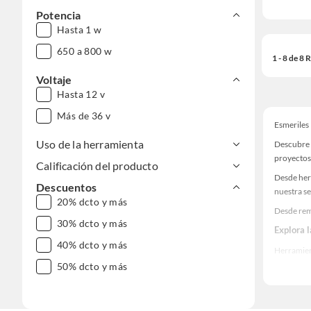
Potencia
Hasta 1 w
650 a 800 w
1 - 8 de 8
Voltaje
Hasta 12 v
Más de 36 v
Esmeriles
Uso de la herramienta
Descubre 
proyectos
Calificación del producto
Desde her
Descuentos
nuestra se
20% dcto y más
Desde rem
30% dcto y más
Explora 
40% dcto y más
Herramient
50% dcto y más
Encuentra
realidad!