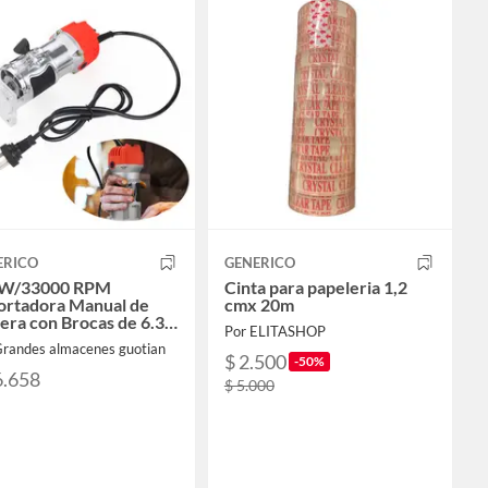
ERICO
GENERICO
W/33000 RPM
Cinta para papeleria 1,2
ortadora Manual de
cmx 20m
era con Brocas de 6.35
Por ELITASHOP
Grandes almacenes guotian
$ 2.500
-50%
6.658
$ 5.000