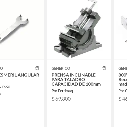
CO
GENERICO
GEN
 ESMERIL ANGULAR
PRENSA INCLINABLE
800
PARA TALADRO
Rec
CAPACIDAD DE 100mm
mad
uindos
mm
Por Ferrimaq
Por 
0
$ 69.800
$ 4