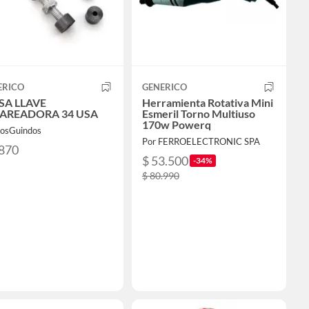
ERICO
GENERICO
SA LLAVE
Herramienta Rotativa Mini
AREADORA 34 USA
Esmeril Torno Multiuso
170w Powerq
LosGuindos
Por FERROELECTRONIC SPA
.870
$ 53.500
-34%
$ 80.990