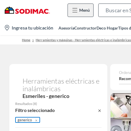
Menú
location-
Ingresa tu ubicación
Asesoría
Constructor
Deco Hogar
Tipos 
icon
Home
Herramientas y máquinas - Herramientas eléctricas e inalámbricas
Ordena
Recom
Herramientas eléctricas e
inalámbricas
Esmeriles - generico
Resultados
(
8
)
Filtro seleccionado
generico