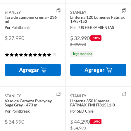
STANLEY
STANLEY
Taza de camping crema - 236
Linterna 120 Lúmenes Fatmax
ml
1-95-152
Por Pointbreak
Por TUS HERRAMIENTAS
$ 27.990
$ 32.990
-18%
$ 39.990
Llega mañana
(2)
Agregar
Agregar
STANLEY
STANLEY
Vaso de Cerveza Everyday
Linterna 350 lúmenes
Sage Grey - 473 ml
FATMAX FMHT81511-0
Por Pointbreak
Por SBD Chile
$ 34.990
$ 44.290
-19%
$ 54.990