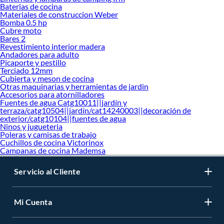
Baterias de cocina
Materiales de construccion Weber
Bomba 0.5 hp
Cubre moto
Bares 2
Revestimiento interior madera
Andadores para adulto
Picaporte y pestillo
Terciado 12mm
Cubierta y meson de cocina
Otras maquinarias y herramientas de jardin
Accesorios para atornilladores
Fuentes de agua Catg10011||jardín y
terraza/catg10504||jardín/cat14240003||decoración de
exterior/catg10104||fuentes de agua
Ninos y jugueteria
Poleras y camisas de trabajo
Cuchillos de cocina Victorinox
Campanas de cocina Mademsa
Servicio al Cliente
Mi Cuenta