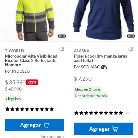
T-WORLD
ALASKA
Micropolar Alta Visibilidad
Polera cool dry manga larga
Bicolor Clase 2 Reflectante
azul talla l
Hombre
Por SODIMAC
Por INDUSEG
$ 7.290
$ 35.990
-22%
$ 45.990
Llega en
2 horas
Retira desde 90 min
Llega hoy
(3)
(16)
Agregar
Agregar
Patrocinado