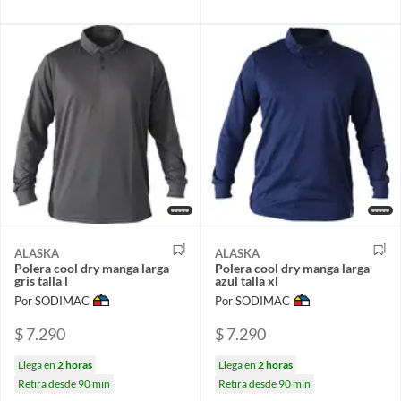
ALASKA
ALASKA
Polera cool dry manga larga
Polera cool dry manga larga
gris talla l
azul talla xl
Por SODIMAC
Por SODIMAC
$ 7.290
$ 7.290
Llega en
2 horas
Llega en
2 horas
Retira desde 90 min
Retira desde 90 min