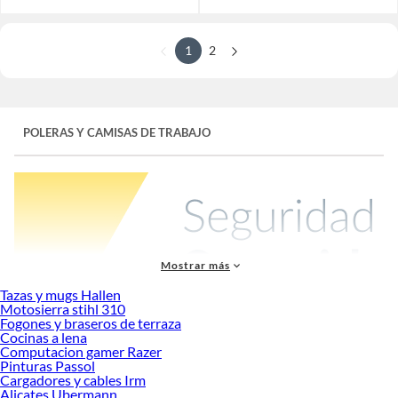
1
2
POLERAS Y CAMISAS DE TRABAJO
Mostrar más
Tazas y mugs Hallen
Motosierra stihl 310
Fogones y braseros de terraza
Cocinas a lena
En Sodimac encuentra ropa de trabajo para la parte superior del cuerpo que te
Computacion gamer Razer
brindará comodidad y seguridad a la hora de hacer tus tareas habituales.
Pinturas Passol
Cargadores y cables Irm
Poleras y Camisas de Trabajo:
Alicates Ubermann