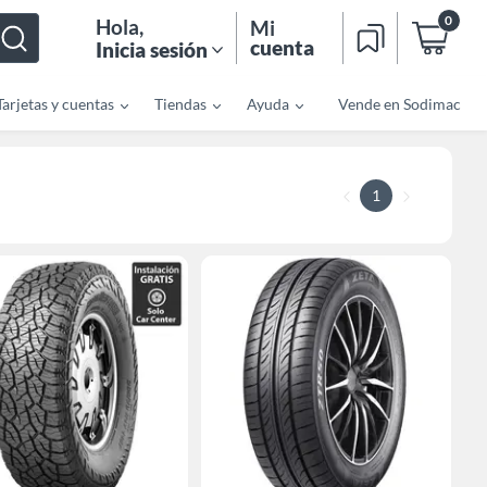
0
Hola
,
Mi
cuenta
Inicia sesión
Tarjetas y cuentas
Tiendas
Ayuda
Vende en Sodimac
1