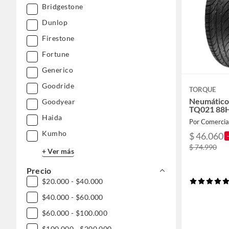
Bridgestone
Dunlop
Firestone
Fortune
Generico
Goodride
TORQUE
Neumático
Goodyear
TQ021 88
Haida
Por Comercia
Kumho
$ 46.060
$ 74.990
+ Ver más
Precio
$20.000 - $40.000
$40.000 - $60.000
$60.000 - $100.000
$100.000 - $200.000