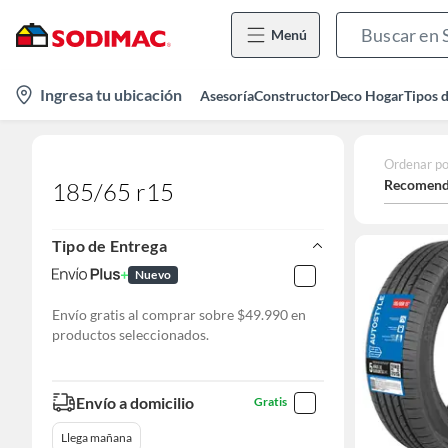
Menú
location-
Ingresa tu ubicación
Asesoría
Constructor
Deco Hogar
Tipos 
icon
Ordenar po
Recomend
185/65 r15
Tipo de Entrega
Nuevo
Envío gratis al comprar sobre $49.990 en
productos seleccionados.
Envío a domicilio
Gratis
Llega mañana