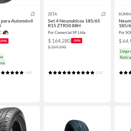
ZETA
KUMH
 para Automóvil
Set 4 Neumáticos 185/65
Neumá
5
R15 ZTR50 88H
185/6
C
Por Comercial SP Ltda
Por S
$ 164.280
$ 64.
-39%
-29%
$ 269.390
Llega
na
Retir
ana
(60)
(12)