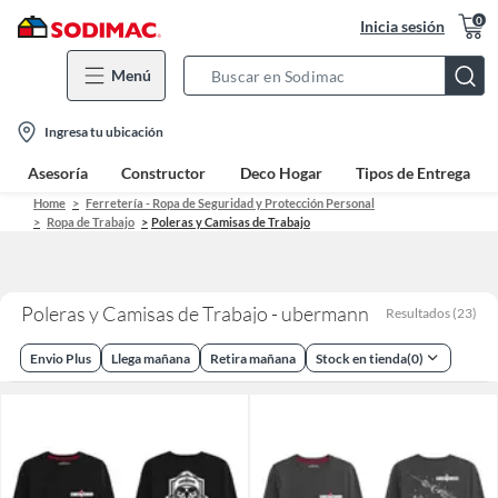
0
Inicia sesión
Menú
Search
Bar
location-
Ingresa tu ubicación
icon
Asesoría
Constructor
Deco Hogar
Tipos de Entrega
Home
Ferretería - Ropa de Seguridad y Protección Personal
Ropa de Trabajo
Poleras y Camisas de Trabajo
Poleras y Camisas de Trabajo - ubermann
Resultados
(
23
)
Envio Plus
Llega mañana
Retira mañana
Stock en tienda
(
0
)