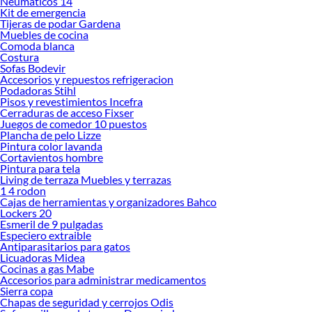
Neumaticos 14
ofrecerte!
Kit de emergencia
Tijeras de podar Gardena
Encuentra una amplia variedad de productos de Poleras y Camisas de Trabajo en
Muebles de cocina
Sodimac. Encuentra todo lo necesario para tus proyectos de renovación y
Comoda blanca
Costura
decoración. ¡Visítanos y haz tus ideas realidad!
Sofas Bodevir
Accesorios y repuestos refrigeracion
Podadoras Stihl
Pisos y revestimientos Incefra
Cerraduras de acceso Fixser
Juegos de comedor 10 puestos
Plancha de pelo Lizze
Pintura color lavanda
Cortavientos hombre
Pintura para tela
Living de terraza Muebles y terrazas
1 4 rodon
Cajas de herramientas y organizadores Bahco
Lockers 20
Esmeril de 9 pulgadas
Especiero extraible
Antiparasitarios para gatos
Licuadoras Midea
Cocinas a gas Mabe
Accesorios para administrar medicamentos
Sierra copa
Chapas de seguridad y cerrojos Odis