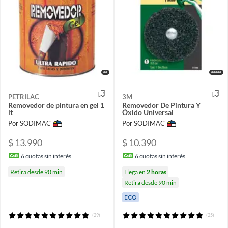
PETRILAC
3M
Removedor de pintura en gel 1
Removedor De Pintura Y
lt
Óxido Universal
Por SODIMAC
Por SODIMAC
$ 13.990
$ 10.390
6
cuotas sin interés
6
cuotas sin interés
Retira desde 90 min
Llega en
2 horas
Retira desde 90 min
ECO
(29)
(25)