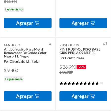
$ 11.890
Llega mañana
Agregar
Agregar
GENERICO
RUST OLEUM
Anticorrosivo Para Metal
PINT RUST-OL PISO BASE
Removedor De Óxido Color
GRIS PERLA 0946LT P1
Negro 1 L Negro
Por Construplaza
Por Chiquibaby Limitada
$ 26.990
-20%
$ 9.400
$ 33.829
Llega mañana
(1)
Agregar
Agregar