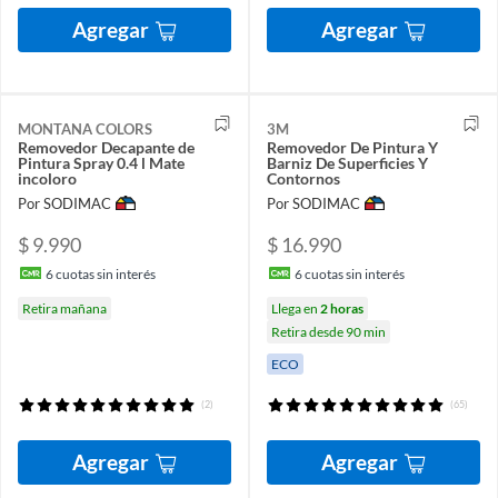
Agregar
Agregar
MONTANA COLORS
3M
Removedor Decapante de
Removedor De Pintura Y
Pintura Spray 0.4 l Mate
Barniz De Superficies Y
incoloro
Contornos
Por SODIMAC
Por SODIMAC
$ 9.990
$ 16.990
6
cuotas sin interés
6
cuotas sin interés
Retira mañana
Llega en
2 horas
Retira desde 90 min
ECO
(2)
(65)
Agregar
Agregar