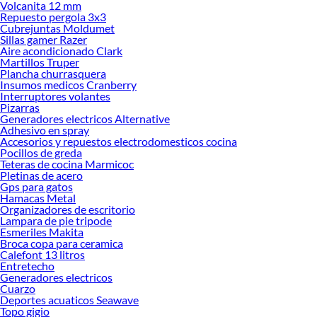
pequeñas y lograr una acción rápida. Por otro lado, el removedor en gel es
Volcanita 12 mm
altamente popular, ya que su consistencia espesa permite una mejor adherencia
Repuesto pergola 3x3
Cubrejuntas Moldumet
en superficies verticales o inclinadas, como puertas y paredes, sin gotear y
Sillas gamer Razer
prolongando el tiempo de acción del producto para un decapado más efectivo.
Aire acondicionado Clark
Además, existen formatos en spray o discos abrasivos que se acoplan a
Martillos Truper
herramientas eléctricas, ofreciendo soluciones para áreas de difícil acceso o
Plancha churrasquera
Insumos medicos Cranberry
para trabajos en metales donde también se necesita remover óxido.
Interruptores volantes
El uso de un
removedor de pintura
facilita enormemente la tarea de recuperar el
Pizarras
Generadores electricos Alternative
estado original de diversos materiales. En madera, permite exponer la veta
Adhesivo en spray
natural de muebles, marcos o pisos, siendo un paso esencial en la restauración
Accesorios y repuestos electrodomesticos cocina
de piezas antiguas. En metales, es muy eficaz para quitar anticorrosivos y óxido
Pocillos de greda
junto con la pintura, dejando el material listo para una nueva capa protectora. Es
Teteras de cocina Marmicoc
Pletinas de acero
importante destacar que el producto actúa sobre el revestimiento de pintura y
Gps para gatos
no sobre el material base, aunque siempre se recomienda seguir las
Hamacas Metal
instrucciones del fabricante, especialmente en superficies delicadas como
Organizadores de escritorio
algunos plásticos o fibra de vidrio.
Lampara de pie tripode
Esmeriles Makita
La aplicación del decapante de pintura es un proceso sencillo, pero que requiere
Broca copa para ceramica
de una cuidadosa atención a las medidas de seguridad. Una vez que se aplica una
Calefont 13 litros
Entretecho
capa generosa y uniforme sobre la pintura, generalmente con una brocha, debe
Generadores electricos
dejarse actuar el tiempo indicado en el envase; este lapso permite que el
Cuarzo
producto penetre y ablande la pintura hasta que esta se levanta o ampolla.
Deportes acuaticos Seawave
Posteriormente, la pintura desprendida se retira fácilmente con una espátula o
Topo gigio