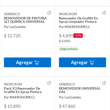
GENERICO
INOXCROM
REMOVEDOR DE PINTURA
Removedor De Graffiti En
1LT QUIMICA UNIVERSAL
Spray Limpiador Pintura
Por LosGuindos
Por MAKROHOMECL
$ 12.720
$ 4.890
-17%
$ 5.890
Llega mañana
Agregar
Agregar
INOXCROM
GENERICO
Pack X3 Removedor De
REMOVEDOR UNIVERSAL
Graffiti En Spray Pintura
GAL
Por MAKROHOMECL
Por LosGuindos
$ 10.890
$ 47.860