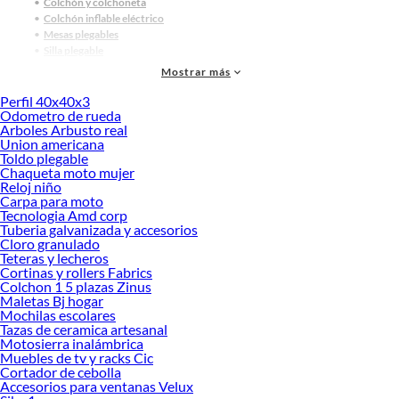
Colchón y colchoneta
Colchón inflable eléctrico
Mesas plegables
Silla plegable
Silla playa
Mostrar más
Mochilas y bolsos outdoor
Cooler
Perfil 40x40x3
Odometro de rueda
Cooler eléctrico
Arboles Arbusto real
Cocinilla de camping y gas
Union americana
Linternas y lámparas outdoor
Toldo plegable
Accesorios outdoor
Chaqueta moto mujer
Colchón inflable
Reloj niño
Colchón inflable de 1 plaza
Carpa para moto
Colchón inflable de 2 plaza
Tecnologia Amd corp
Carpas 4 personas
Tuberia galvanizada y accesorios
Cloro granulado
Carpas de 6 personas
Teteras y lecheros
Hamaca
Cortinas y rollers Fabrics
Productos más buscados:
Colchon 1 5 plazas Zinus
Maletas Bj hogar
Cooler
Mochilas escolares
Parrilla
Tazas de ceramica artesanal
Maceteros plásticos
Motosierra inalámbrica
Muebles de terraza
Muebles de tv y racks Cic
Silla de ratán
Cortador de cebolla
Accesorios para ventanas Velux
Terraza