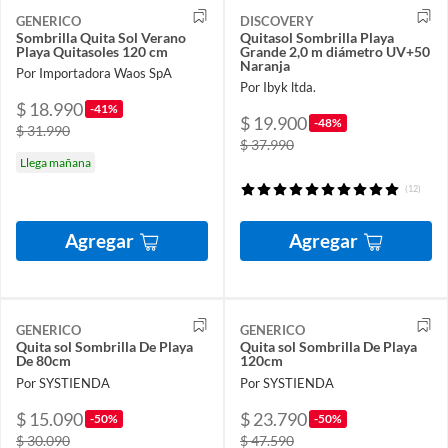
GENERICO
DISCOVERY
Sombrilla Quita Sol Verano
Quitasol Sombrilla Playa
Playa Quitasoles 120 cm
Grande 2,0 m diámetro UV+50
Naranja
Por Importadora Waos SpA
Por Ibyk ltda.
$ 18.990
-41%
$ 19.900
-48%
$ 31.990
$ 37.990
Llega mañana
(12)
Agregar
Agregar
GENERICO
GENERICO
Quita sol Sombrilla De Playa
Quita sol Sombrilla De Playa
De 80cm
120cm
Por SYSTIENDA
Por SYSTIENDA
$ 15.090
$ 23.790
-50%
-50%
$ 30.090
$ 47.590