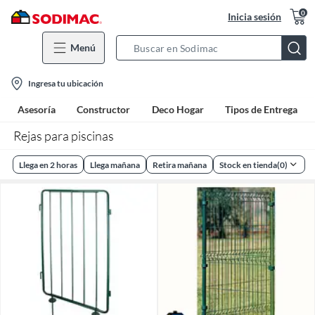
0
Inicia sesión
Menú
Search
Bar
location-
Ingresa tu ubicación
icon
Asesoría
Constructor
Deco Hogar
Tipos de Entrega
Rejas para piscinas
Llega en 2 horas
Llega mañana
Retira mañana
Stock en tienda
(
0
)