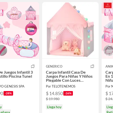
GENERICO
ANIK
e Juegos Infantil 3
Carpa Infantil Casa De
Carp
tillo Piscina Tunel
Juegos Para Niñas Y Niños
En 1
Plegable Con Luces
Niñ
Decorativas
VO GENESIS SPA
Por TELOTENEMOS
Por 
90
$ 14.850
$ 1
-28%
-26%
$ 19.980
$ 24
oy
Llega hoy
Lleg
mañana
Ret