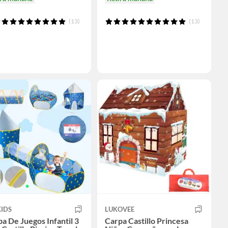
(13)
(13)
IDS
LUKOVEE
a De Juegos Infantil 3
Carpa Castillo Princesa