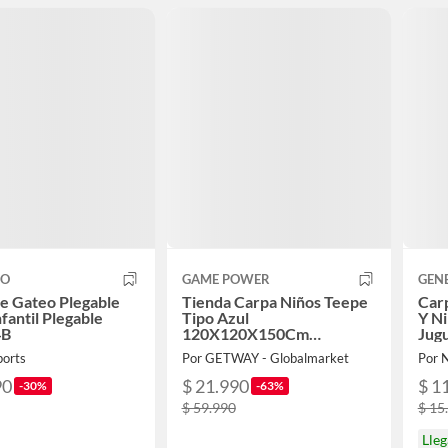
CO
GAME POWER
GEN
e Gateo Plegable
Tienda Carpa Niños Teepe
Carp
nfantil Plegable
Tipo Azul
Y Ni
4B
120X120X150Cm
Jug
Gamepower
ports
Por GETWAY - Globalmarket
Por 
90
$ 21.990
$ 1
-30%
-63%
$ 59.990
$ 15
Lleg