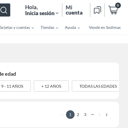
0
Hola
,
Mi
cuenta
Inicia sesión
Tarjetas y cuentas
Tiendas
Ayuda
Vende en Sodimac
de edad
9 - 11 AÑOS
+ 12 AÑOS
TODAS LAS EDADES
...
1
2
3
5