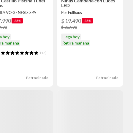
 Castillo Piscina Tunel
Niñas Campaña con Luces
os
LED
NUEVO GENESIS SPA
Por Fullhaus
7.990
$ 19.490
-28%
-28%
.990
$ 26.990
a hoy
Llega hoy
ira mañana
Retira mañana
(13)
Patrocinado
Patrocinado