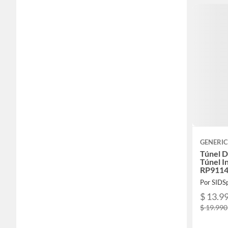
GENERI
Túnel D
Túnel I
RP911
Por SIDS
$ 13.9
$ 19.990