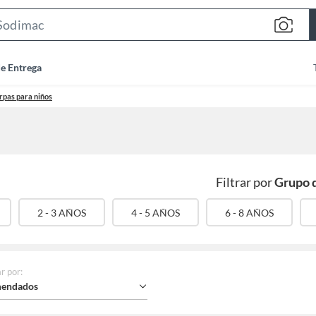
Search
Bar
de Entrega
rpas para niños
Filtrar por
Grupo 
2 - 3 AÑOS
4 - 5 AÑOS
6 - 8 AÑOS
r por
:
endados