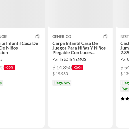
NGIE
GENERICO
BES
ipi Infantil Casa De
Carpa Infantil Casa De
Cast
De Niños
Juegos Para Niñas Y Niños
Jum
cion
Plegable Con Luces
2.3
Decorativas
ka
Por TELOTENEMOS
Por 
90
$ 14.850
$ 5
-50%
-26%
$ 19.980
$ 13
oy
Llega hoy
Lle
Ret