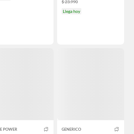
$ 23.990
Llega hoy
E POWER
GENERICO