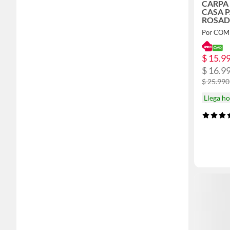
CARPA
CASA 
ROSA
$ 15.9
$ 16.9
$ 25.990
Llega h