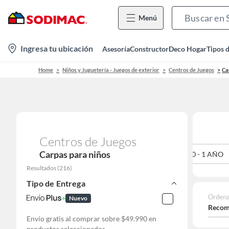
Menú
location-
Ingresa tu ubicación
Asesoría
Constructor
Deco Hogar
Tipos 
icon
Home
Niños y Juguetería - Juegos de exterior
Centros de Juegos
Ca
Centros de Juegos
Carpas para niños
0 - 1 AÑO
Resultados
(
216
)
Tipo de Entrega
Ordena
Nuevo
Recom
Envío gratis al comprar sobre $49.990 en
productos seleccionados.