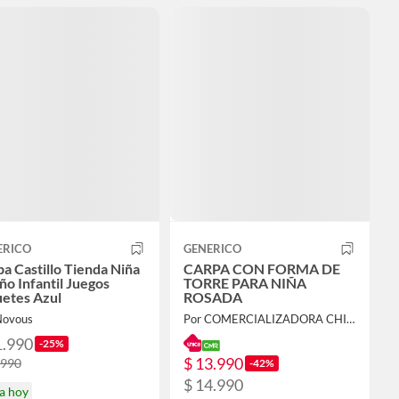
ERICO
GENERICO
a Castillo Tienda Niña
CARPA CON FORMA DE
ño Infantil Juegos
TORRE PARA NIÑA
uetes Azul
ROSADA
Novous
Por COMERCIALIZADORA CHIQUITITO SPA
1.990
-25%
$ 13.990
.990
-42%
$ 14.990
a hoy