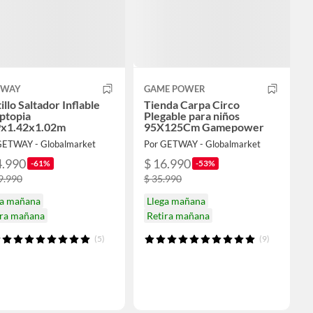
TWAY
GAME POWER
illo Saltador Inflable
Tienda Carpa Circo
ptopia
Plegable para niños
9x1.42x1.02m
95X125Cm Gamepower
GETWAY - Globalmarket
Por GETWAY - Globalmarket
4.990
$ 16.990
-61%
-53%
9.990
$ 35.990
ga mañana
Llega mañana
ira mañana
Retira mañana
(5)
(9)