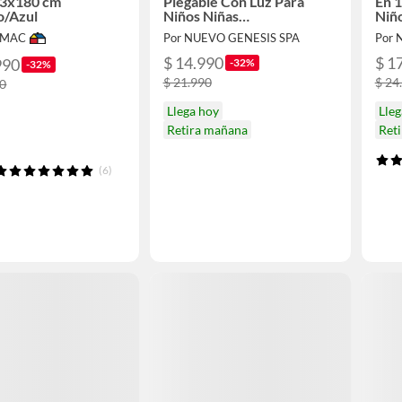
3x180 cm
Plegable Con Luz Para
En 1
o/Azul
Niños Niñas
Niñ
130x120x100cm Color
IMAC
Por NUEVO GENESIS SPA
Por 
Azul
$ 14.990
$ 1
990
-32%
-32%
$ 21.990
$ 24
90
Llega hoy
Lleg
Retira mañana
Ret
(6)