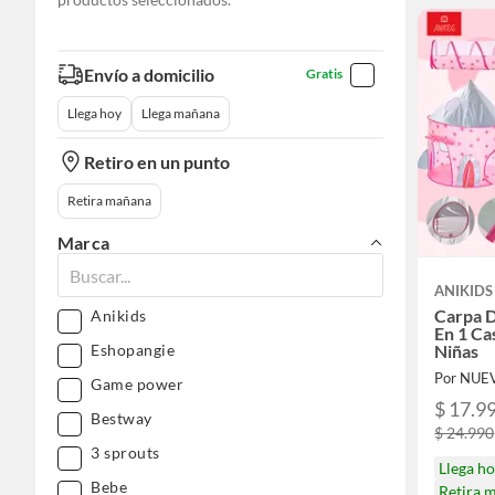
Envío a domicilio
Gratis
Llega hoy
Llega mañana
Retiro en un punto
Retira mañana
Marca
ANIKIDS
Carpa D
Anikids
En 1 Cas
Eshopangie
Niñas
Por NUE
Game power
$ 17.9
Bestway
$ 24.990
3 sprouts
Llega h
Bebe
Retira 