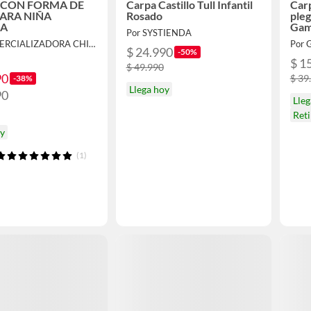
 CON FORMA DE
Carpa Castillo Tull Infantil
Carp
PARA NIÑA
Rosado
ple
DA
Gam
Por SYSTIENDA
Por COMERCIALIZADORA CHIQUITITO SPA
Por 
$ 24.990
-50%
$ 1
$ 49.990
90
$ 39
-38%
Llega hoy
90
Lle
Ret
oy
(1)