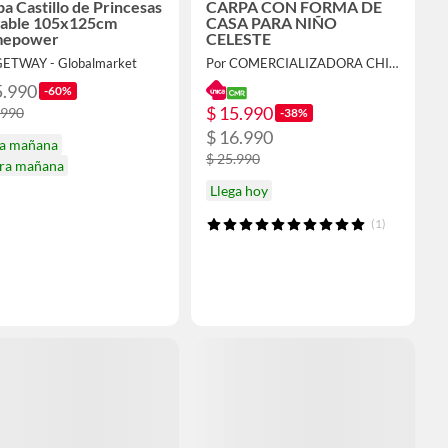
a Castillo de Princesas
CARPA CON FORMA DE
gable 105x125cm
CASA PARA NIÑO
epower
CELESTE
GETWAY - Globalmarket
Por COMERCIALIZADORA CHIQUITITO SPA
5.990
-60%
$ 15.990
.990
-38%
$ 16.990
ga mañana
$ 25.990
ira mañana
Llega hoy
(1)