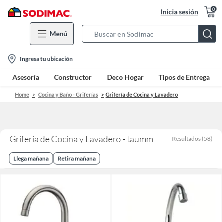
0
Inicia sesión
Menú
Search
Bar
location-
Ingresa tu ubicación
icon
Asesoría
Constructor
Deco Hogar
Tipos de Entrega
Home
Cocina y Baño - Griferías
Grifería de Cocina y Lavadero
Grifería de Cocina y Lavadero - taumm
Resultados
(
58
)
Llega mañana
Retira mañana