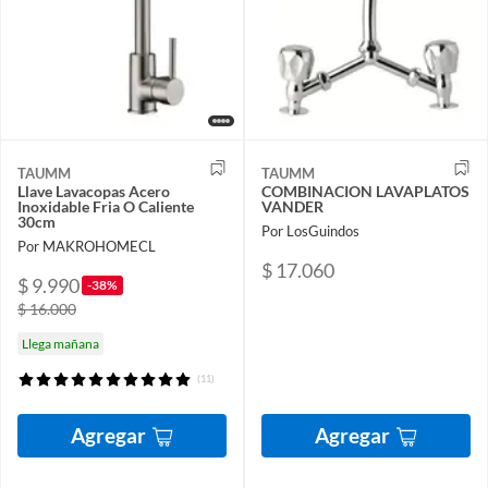
TAUMM
TAUMM
Llave Lavacopas Acero
COMBINACION LAVAPLATOS
Inoxidable Fria O Caliente
VANDER
30cm
Por LosGuindos
Por MAKROHOMECL
$ 17.060
$ 9.990
-38%
$ 16.000
Llega mañana
(11)
Agregar
Agregar