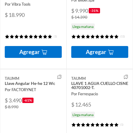
Por Bilder.spa
Por Vibra Tools
$ 9.990
-31%
$ 18.990
$ 14.390
Llega mañana
(1)
(11)
Agregar
Agregar
TAUMM
TAUMM
Llave Angular He-he 12 Wc
LLAVE 1 AGUA CUELLO CISNE
40701002-T.
Por FACTORYNET
Por Ferrespacio
$ 3.490
-61%
$ 12.465
$ 8.990
Llega mañana
(1)