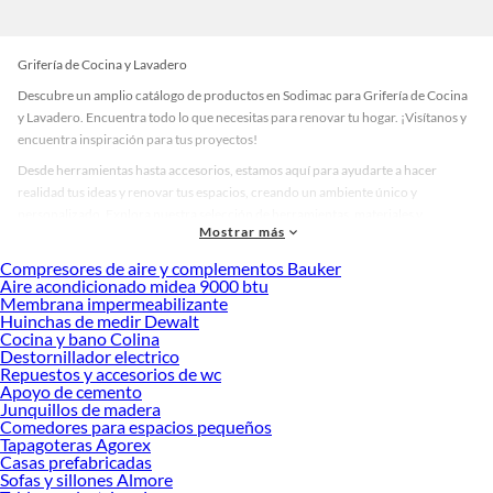
Grifería de Cocina y Lavadero
Descubre un amplio catálogo de productos en Sodimac para Grifería de Cocina
y Lavadero. Encuentra todo lo que necesitas para renovar tu hogar. ¡Visítanos y
encuentra inspiración para tus proyectos!
Desde herramientas hasta accesorios, estamos aquí para ayudarte a hacer
realidad tus ideas y renovar tus espacios, creando un ambiente único y
personalizado. Explora nuestra selección de herramientas, materiales y
Mostrar más
accesorios de calidad que te ayudarán a crear un espacio más tú.
Compresores de aire y complementos Bauker
Desde remodelaciones hasta proyectos de decoración, estamos aquí para hacer
Aire acondicionado midea 9000 btu
tus ideas realidad. ¡Visítanos y encuentra todo lo que tenemos para ofrecerte en
Membrana impermeabilizante
Grifería de Cocina y Lavadero!
Huinchas de medir Dewalt
Cocina y bano Colina
Explora la variedad de productos de Grifería de Cocina y Lavadero en
Destornillador electrico
Sodimac
Repuestos y accesorios de wc
Apoyo de cemento
Herramientas, materiales y accesorios de calidad para tus proyectos y
Junquillos de madera
renovación de espacios. ¡Visítanos y descubre todo lo que tenemos para
Comedores para espacios pequeños
ofrecerte!
Tapagoteras Agorex
Casas prefabricadas
Encuentra una amplia variedad de productos de Grifería de Cocina y Lavadero
Sofas y sillones Almore
en Sodimac. Encuentra todo lo necesario para tus proyectos de renovación y