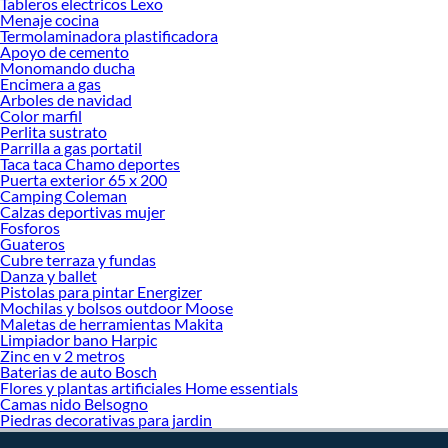
Tableros electricos Lexo
Menaje cocina
decoración. ¡Visítanos y haz tus ideas realidad!
Termolaminadora plastificadora
Apoyo de cemento
Monomando ducha
Encimera a gas
Arboles de navidad
Color marfil
Perlita sustrato
Parrilla a gas portatil
Taca taca Chamo deportes
Puerta exterior 65 x 200
Camping Coleman
Calzas deportivas mujer
Fosforos
Guateros
Cubre terraza y fundas
Danza y ballet
Pistolas para pintar Energizer
Mochilas y bolsos outdoor Moose
Maletas de herramientas Makita
Limpiador bano Harpic
Zinc en v 2 metros
Baterias de auto Bosch
Flores y plantas artificiales Home essentials
Camas nido Belsogno
Piedras decorativas para jardin