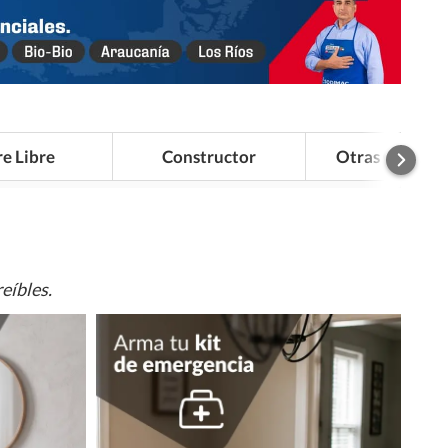
re Libre
Constructor
Otras Categor
eíbles.