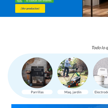
Todo lo q
Parrillas
Maq. jardín
Electrod