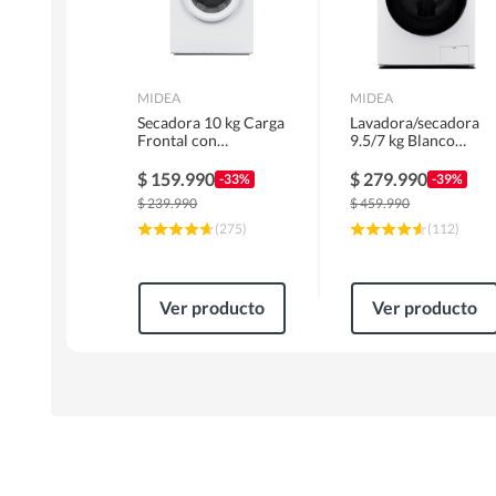
MIDEA
MIDEA
Secadora 10 kg Carga
Lavadora/secadora
Frontal con
9.5/7 kg Blanco
Evacuación Blanco
MLSF-095B/W
MD100A100/W2
$
159.990
$
279.990
-33%
-39%
$
239.990
$
459.990
(
275
)
(
112
)
Ver producto
Ver producto