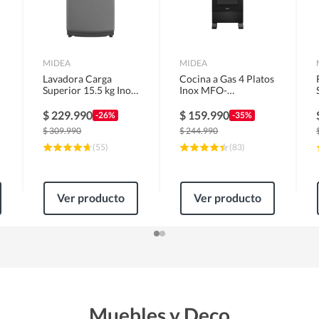
MIDEA
MIDEA
Lavadora Carga
Cocina a Gas 4 Platos
Superior 15.5 kg Inox
Inox MFO-
MLS-155GE04N
MG20TCSSLBK
$
229.990
$
159.990
-26%
-35%
$
309.990
$
244.990
(
55
)
(
83
)
Ver producto
Ver producto
Muebles y Deco