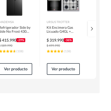
MADEMSA
URSUS TROTTER
LG
Refrigerador Side by
Kit Encimera Gas
Lavadora 
Side No Frost 430
Licuado G4GL +
9/5 kg Bla
Litros Negro
Campana 60cm Inox
WD9WVC
MAS430B
1 Motor FF60IN +
$
415.990
$
319.990
$
335.09
-29%
-36%
Horno EPC4NIG
$
589.990
$
499.990
$
519.990
(
108
)
(
138
)
Ver producto
Ver producto
Ver pr