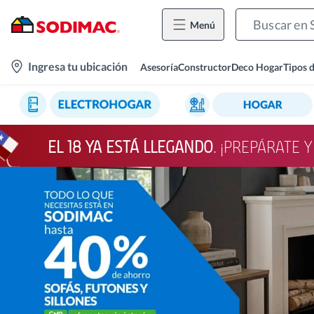
Menú
location-
Ingresa tu ubicación
Asesoría
Constructor
Deco Hogar
Tipos 
icon
EL 18 YA ESTÁ LLEGANDO
. ¡PREPÁRATE 