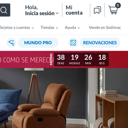
0
Hola
,
Mi
cuenta
Inicia sesión
Tarjetas y cuentas
Tiendas
Ayuda
Vende en Sodimac
38
19
26
15
LO COMO SE MERECE!
DÍAS
HORAS
MIN
SEG