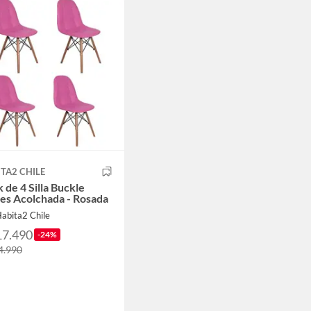
TA2 CHILE
 de 4 Silla Buckle
es Acolchada - Rosada
abita2 Chile
17.490
-24%
4.990