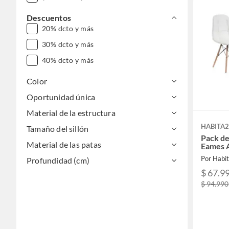
Descuentos
20% dcto y más
30% dcto y más
40% dcto y más
Color
Oportunidad única
Material de la estructura
HABITA2
Tamaño del sillón
Pack de
Material de las patas
Eames A
Por Habit
Profundidad (cm)
$ 67.9
$ 94.990