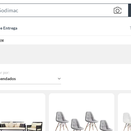
Search
Bar
de Entrega
ing
r por
:
endados