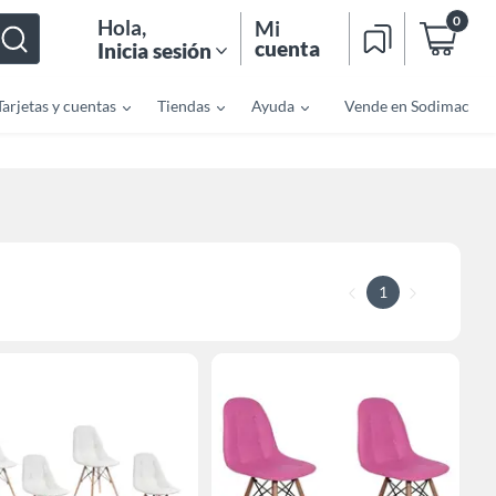
0
Hola
,
Mi
cuenta
Inicia sesión
Tarjetas y cuentas
Tiendas
Ayuda
Vende en Sodimac
1