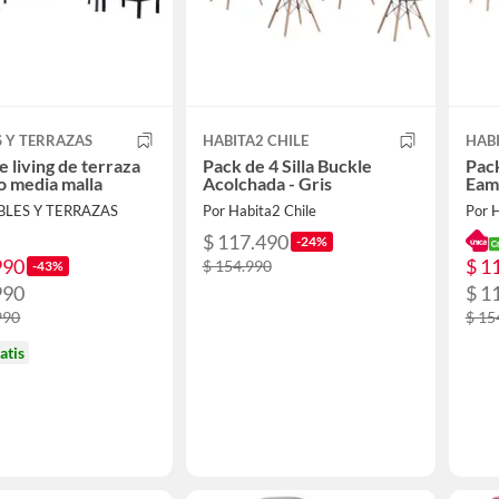
 Y TERRAZAS
HABITA2 CHILE
HABI
e living de terraza
Pack de 4 Silla Buckle
Pack
o media malla
Acolchada - Gris
Eam
BLES Y TERRAZAS
Por Habita2 Chile
Por H
$ 117.490
-24%
990
$ 1
$ 154.990
-43%
990
$ 1
990
$ 15
atis