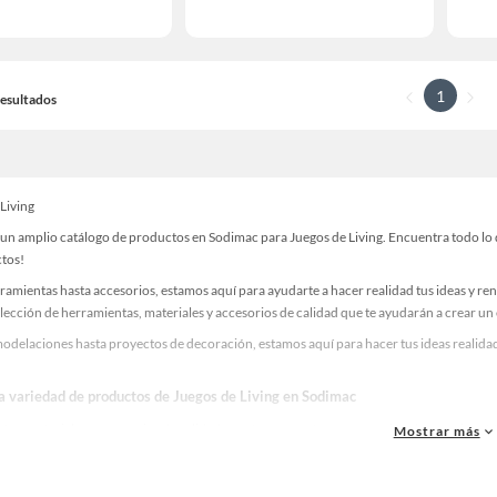
1
 Resultados
Living
un amplio catálogo de productos en Sodimac para Juegos de Living. Encuentra todo lo q
ctos!
ramientas hasta accesorios, estamos aquí para ayudarte a hacer realidad tus ideas y re
lección de herramientas, materiales y accesorios de calidad que te ayudarán a crear un
odelaciones hasta proyectos de decoración, estamos aquí para hacer tus ideas realidad
la variedad de productos de Juegos de Living en Sodimac
as, materiales y accesorios de calidad para tus proyectos y renovación de espacios. ¡
Mostrar más
 una amplia variedad de productos de Juegos de Living en Sodimac. Encuentra todo lo n
idad!