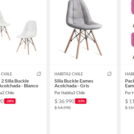
 CHILE
HABITA2 CHILE
HABI
 2 Silla Buckle
Silla Buckle Eames
Pack
colchada - Blanco
Acolchada - Gris
Eam
a2 Chile
Por Habita2 Chile
Por H
90
$ 36.990
$ 1
-28%
-33%
$ 54.990
$ 15