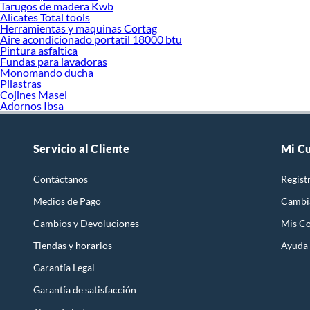
Tarugos de madera Kwb
Alicates Total tools
Herramientas y maquinas Cortag
Aire acondicionado portatil 18000 btu
Pintura asfaltica
Fundas para lavadoras
Monomando ducha
Pilastras
Cojines Masel
Adornos Ibsa
Servicio al Cliente
Mi C
Contáctanos
Regist
Medios de Pago
Cambi
Cambios y Devoluciones
Mis C
Tiendas y horarios
Ayuda
Garantía Legal
Garantía de satisfacción