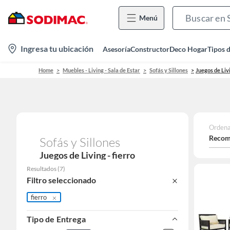
Menú
location-
Ingresa tu ubicación
Asesoría
Constructor
Deco Hogar
Tipos 
icon
Home
Muebles - Living - Sala de Estar
Sofás y Sillones
Juegos de Liv
Ordena
Recom
Sofás y Sillones
Juegos de Living - fierro
Resultados
(
7
)
Filtro seleccionado
fierro
Tipo de Entrega