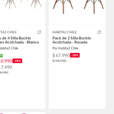
TA2 CHILE
HABITA2 CHILE
 de 4 Silla Buckle
Pack de 2 Silla Buckle
es Acolchada - Blanco
Acolchada - Rosada
abita2 Chile
Por Habita2 Chile
$ 67.990
-28%
10.990
$ 94.990
-28%
17.490
4.990