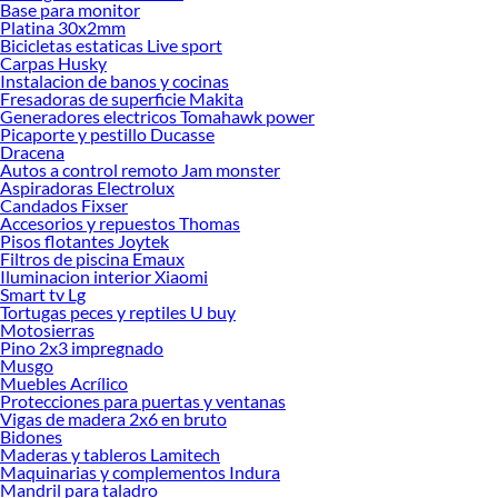
Base para monitor
Platina 30x2mm
Bicicletas estaticas Live sport
Carpas Husky
Instalacion de banos y cocinas
Fresadoras de superficie Makita
Generadores electricos Tomahawk power
Picaporte y pestillo Ducasse
Dracena
Autos a control remoto Jam monster
Aspiradoras Electrolux
Candados Fixser
Accesorios y repuestos Thomas
Pisos flotantes Joytek
Filtros de piscina Emaux
Iluminacion interior Xiaomi
Smart tv Lg
Tortugas peces y reptiles U buy
Motosierras
Pino 2x3 impregnado
Musgo
Muebles Acrílico
Protecciones para puertas y ventanas
Vigas de madera 2x6 en bruto
Bidones
Maderas y tableros Lamitech
Maquinarias y complementos Indura
Mandril para taladro