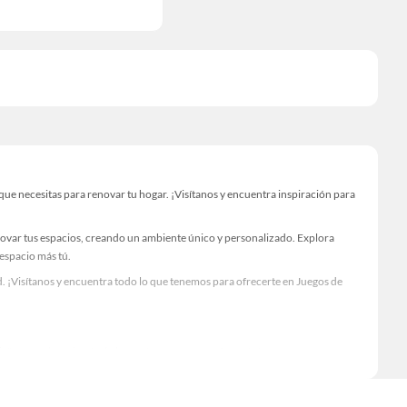
ue necesitas para renovar tu hogar. ¡Visítanos y encuentra inspiración para
novar tus espacios, creando un ambiente único y personalizado. Explora
 espacio más tú.
. ¡Visítanos y encuentra todo lo que tenemos para ofrecerte en Juegos de
Visítanos y descubre todo lo que tenemos para ofrecerte!
ecesario para tus proyectos de renovación y decoración. ¡Visítanos y haz tus