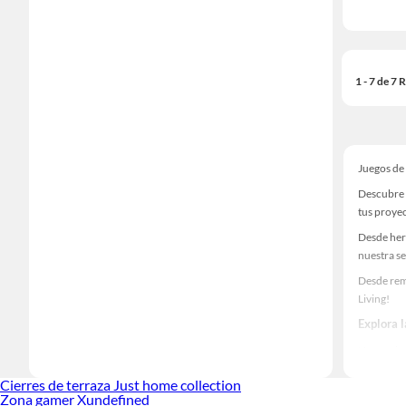
1 - 7 de 7
Juegos de 
Descubre 
tus proye
Desde her
nuestra se
Desde rem
Living!
Explora 
Herramient
Encuentra
Cierres de terraza Just home collection
ideas real
Zona gamer Xundefined