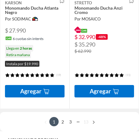
KARSON
STRETTO
Monomando Ducha Atlanta
Monomando Ducha Anzi
Negro
Cromo
Por SODIMAC
Por MOSAICO
$ 27.990
$ 32.990
-48%
6
cuotas sin interés
$ 35.290
Llega en
2 horas
$ 62.990
Retira mañana
Instala por $19.990
(19)
(11)
Agregar
Agregar
...
1
2
3
13