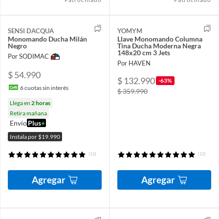
SENSI DACQUA
YOMYM
Monomando Ducha Milán
Llave Monomando Columna
Negro
Tina Ducha Moderna Negra
148x20 cm 3 Jets
Por SODIMAC
Por HAVEN
$ 54.990
$ 132.990
-63%
6
cuotas sin interés
$ 359.990
Llega en
2 horas
Retira mañana
Envío
Plus
+
Instala por $19.990
(13)
(12)
Agregar
Agregar