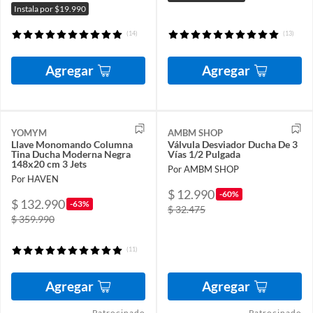
Instala por $19.990
(14)
(13)
Agregar
Agregar
YOMYM
AMBM SHOP
Llave Monomando Columna
Válvula Desviador Ducha De 3
Tina Ducha Moderna Negra
Vías 1/2 Pulgada
148x20 cm 3 Jets
Por AMBM SHOP
Por HAVEN
$ 12.990
-60%
$ 132.990
-63%
$ 32.475
$ 359.990
(11)
Agregar
Agregar
Patrocinado
Patrocinado