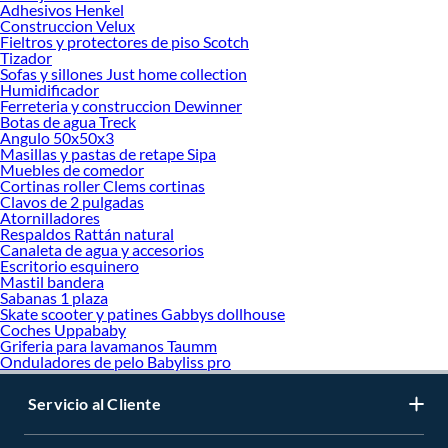
Adhesivos Henkel
Algunos modelos vienen equipados con tecnologías que optimizan el caudal,
Construccion Velux
permitiendo un uso eficiente del agua sin perder calidad en la ducha. Además,
Fieltros y protectores de piso Scotch
muchos de ellos ofrecen una instalación fácil y rápida, garantizando que puedas
Tizador
Sofas y sillones Just home collection
disfrutar de sus beneficios de inmediato.
Humidificador
Explora la gama de
monomandos
de ducha disponibles en Sodimac y elige el que
Ferreteria y construccion Dewinner
Botas de agua Treck
mejor se ajuste a tus necesidades y estilo. ¡Convierte tu baño en un espacio
Angulo 50x50x3
moderno, funcional y eficiente!
Masillas y pastas de retape Sipa
Muebles de comedor
Más productos con increíbles ofertas:
Cortinas roller Clems cortinas
Baño
Clavos de 2 pulgadas
Atornilladores
Taza de baño
Respaldos Rattán natural
Tapas y asientos para WC
Canaleta de agua y accesorios
Salas de baño
Escritorio esquinero
Repuestos de WC
Mastil bandera
Calefont y termos
Sabanas 1 plaza
Lavamanos y vanitorios
Skate scooter y patines Gabbys dollhouse
Muebles de baño
Coches Uppababy
Saunas y spa
Griferia para lavamanos Taumm
Onduladores de pelo Babyliss pro
Tinas e hidromasajes
WC Sanitarios
Saunas
Servicio al Cliente
Shower doors y Cabinas
Mámpara para duchas