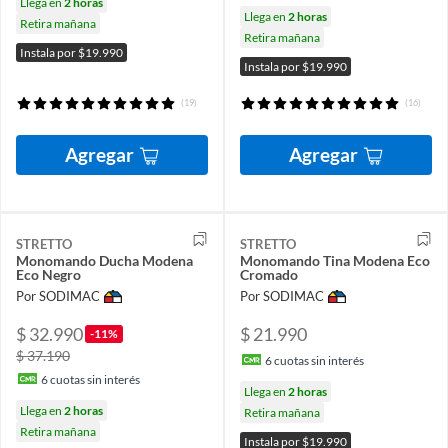
Llega en
2 horas
Llega en
2 horas
Retira mañana
Retira mañana
Instala por $19.990
Instala por $19.990
(19)
(16)
Agregar
Agregar
STRETTO
STRETTO
Monomando Ducha Modena
Monomando Tina Modena Eco
Eco Negro
Cromado
Por SODIMAC
Por SODIMAC
$ 32.990
$ 21.990
-11%
$ 37.190
6
cuotas sin interés
6
cuotas sin interés
Llega en
2 horas
Llega en
2 horas
Retira mañana
Retira mañana
Instala por $19.990