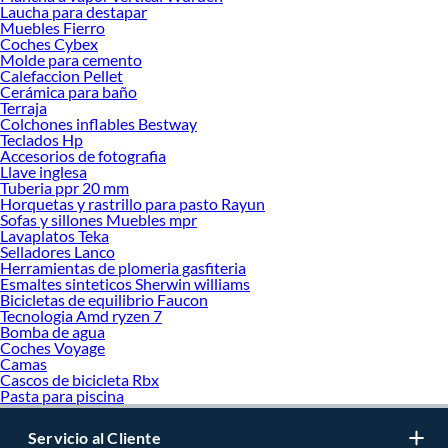
Laucha para destapar
Muebles Fierro
Coches Cybex
Molde para cemento
Calefaccion Pellet
Cerámica para baño
Terraja
Colchones inflables Bestway
Teclados Hp
Accesorios de fotografia
Llave inglesa
Tuberia ppr 20 mm
Horquetas y rastrillo para pasto Rayun
Sofas y sillones Muebles mpr
Lavaplatos Teka
Selladores Lanco
Herramientas de plomeria gasfiteria
Esmaltes sinteticos Sherwin williams
Bicicletas de equilibrio Faucon
Tecnologia Amd ryzen 7
Bomba de agua
Coches Voyage
Camas
Cascos de bicicleta Rbx
Pasta para piscina
Servicio al Cliente