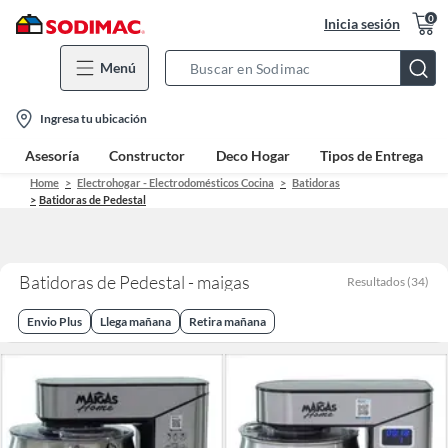
0
Inicia sesión
Menú
Search
Bar
location-
Ingresa tu ubicación
icon
Asesoría
Constructor
Deco Hogar
Tipos de Entrega
Home
Electrohogar - Electrodomésticos Cocina
Batidoras
Batidoras de Pedestal
Batidoras de Pedestal - maigas
Resultados
(
34
)
Envio Plus
Llega mañana
Retira mañana