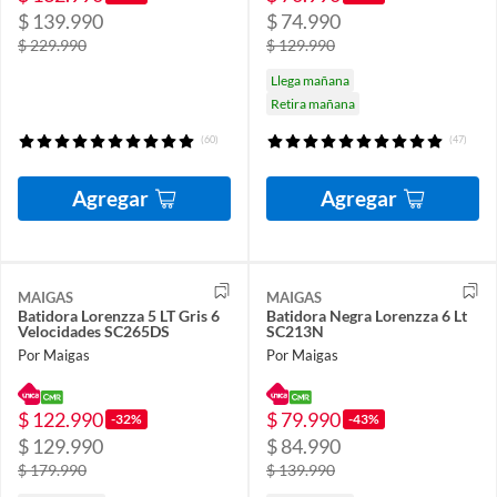
$ 139.990
$ 74.990
$ 229.990
$ 129.990
Llega mañana
Retira mañana
(60)
(47)
Agregar
Agregar
MAIGAS
MAIGAS
Batidora Lorenzza 5 LT Gris 6
Batidora Negra Lorenzza 6 Lt
Velocidades SC265DS
SC213N
Por Maigas
Por Maigas
$ 122.990
$ 79.990
-32%
-43%
$ 129.990
$ 84.990
$ 179.990
$ 139.990