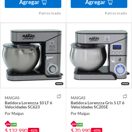
Agregar
Agregar
Patrocinado
Patrocinado
MAIGAS
MAIGAS
Batidora Lorenzza 10 LT 6
Batidora Lorenzza Gris 5 LT 6
Velocidades SC623
Velocidades SC205E
Por Maigas
Por Maigas
$ 132.990
$ 70.990
-42%
-45%