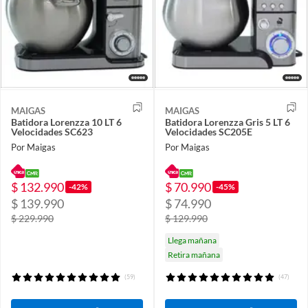
MAIGAS
MAIGAS
Batidora Lorenzza 10 LT 6
Batidora Lorenzza Gris 5 LT 6
Velocidades SC623
Velocidades SC205E
Por Maigas
Por Maigas
$ 132.990
$ 70.990
-42%
-45%
$ 139.990
$ 74.990
$ 229.990
$ 129.990
Llega mañana
Retira mañana
(59)
(47)