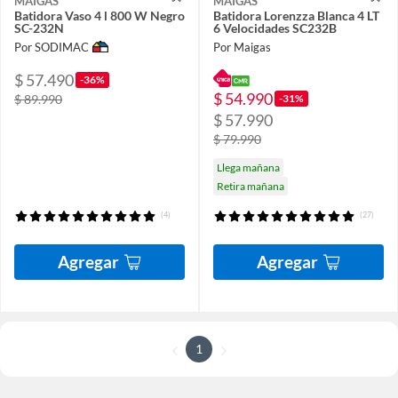
MAIGAS
MAIGAS
Batidora Vaso 4 l 800 W Negro
Batidora Lorenzza Blanca 4 LT
SC-232N
6 Velocidades SC232B
Por SODIMAC
Por Maigas
$ 57.490
-36%
$ 54.990
-31%
$ 89.990
$ 57.990
$ 79.990
Llega mañana
Retira mañana
(4)
(27)
Agregar
Agregar
1