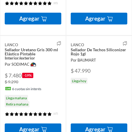
(85)
Agregar
Agregar
LANCO
LANCO
Sellador Uretano Gris 300 ml
Sellador De Techos Siliconizer
Elástico Pintable
Rojo 1gl
Interior/exterior
Por BAUMART
Por SODIMAC
$ 47.990
$ 7.480
-19%
Llega hoy
$ 9.290
6
cuotas sin interés
Llega mañana
Retira mañana
(67)
Agregar
Agregar