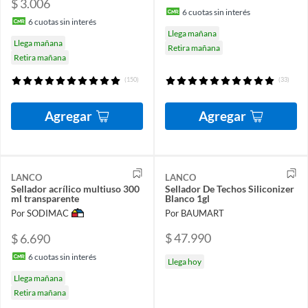
$ 3.006
6
cuotas sin interés
6
cuotas sin interés
Llega mañana
Llega mañana
Retira mañana
Retira mañana
(150)
(33)
Agregar
Agregar
LANCO
LANCO
Sellador acrílico multiuso 300
Sellador De Techos Siliconizer
ml transparente
Blanco 1gl
Por SODIMAC
Por BAUMART
$ 47.990
$ 6.690
6
cuotas sin interés
Llega hoy
Llega mañana
Retira mañana