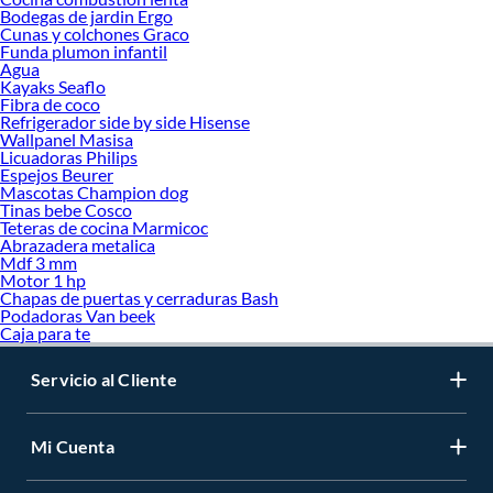
Bodegas de jardin Ergo
Cunas y colchones Graco
Funda plumon infantil
Agua
Kayaks Seaflo
Fibra de coco
Refrigerador side by side Hisense
Wallpanel Masisa
Licuadoras Philips
Espejos Beurer
Mascotas Champion dog
Tinas bebe Cosco
Teteras de cocina Marmicoc
Abrazadera metalica
Mdf 3 mm
Motor 1 hp
Chapas de puertas y cerraduras Bash
Podadoras Van beek
Caja para te
Servicio al Cliente
Mi Cuenta