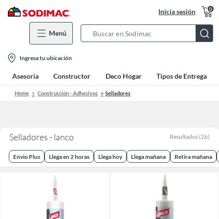
0
Inicia sesión
Menú
Search
Bar
location-
Ingresa tu ubicación
icon
Asesoría
Constructor
Deco Hogar
Tipos de Entrega
Home
Construcción - Adhesivos
Selladores
Selladores - lanco
Resultados
(
26
)
Envio Plus
Llega en 2 horas
Llega hoy
Llega mañana
Retira mañana