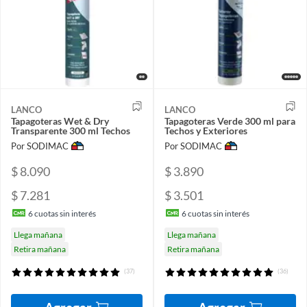
LANCO
LANCO
Tapagoteras Wet & Dry
Tapagoteras Verde 300 ml para
Transparente 300 ml Techos
Techos y Exteriores
Por SODIMAC
Por SODIMAC
$ 8.090
$ 3.890
$ 7.281
$ 3.501
6
cuotas sin interés
6
cuotas sin interés
Llega mañana
Llega mañana
Retira mañana
Retira mañana
(37)
(36)