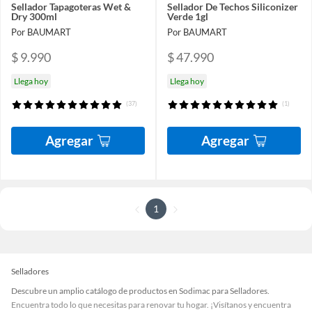
Sellador Tapagoteras Wet &
Sellador De Techos Siliconizer
Dry 300ml
Verde 1gl
Por BAUMART
Por BAUMART
$ 9.990
$ 47.990
Llega hoy
Llega hoy
(37)
(1)
Agregar
Agregar
1
Selladores
Descubre un amplio catálogo de productos en Sodimac para Selladores.
Encuentra todo lo que necesitas para renovar tu hogar. ¡Visítanos y encuentra