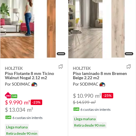
HOLZTEK
HOLZTEK
Piso Flotante 8 mm Ticino
Piso laminado 8 mm Bremen
Walnut Nogal 2.12 m2
Beige 2.22 m2
Por SODIMAC
Por SODIMAC
$ 10.990
m²
-25%
$ 9.990
m²
$ 14.599
m²
-23%
$ 13.034
m²
6
cuotas sin interés
6
cuotas sin interés
Llega mañana
Retira desde 90 min
Llega mañana
Retira desde 90 min