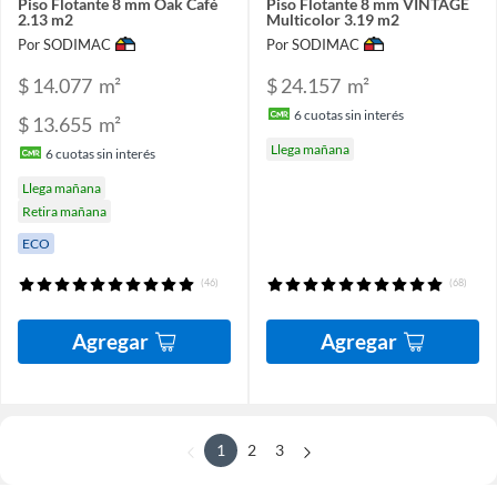
Piso Flotante 8 mm Oak Café
Piso Flotante 8 mm VINTAGE
2.13 m2
Multicolor 3.19 m2
Por SODIMAC
Por SODIMAC
$ 14.077
m²
$ 24.157
m²
6
cuotas sin interés
$ 13.655
m²
Llega mañana
6
cuotas sin interés
Llega mañana
Retira mañana
ECO
(46)
(68)
Agregar
Agregar
1
2
3