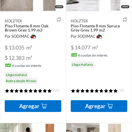
HOLZTEK
HOLZTEK
Piso Flotante 8 mm Oak
Piso Flotante 8 mm Spruce
Brown Grey 1.99 m2
Grey Grey 1.99 m2
Por SODIMAC
Por SODIMAC
$ 13.035
m²
$ 14.077
m²
6
cuotas sin interés
$ 12.383
m²
Llega mañana
6
cuotas sin interés
Llega mañana
Retira desde 90 min
(121)
(28)
Agregar
Agregar