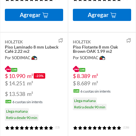
Agregar
Agregar
HOLZTEK
HOLZTEK
Piso Laminado 8 mm Lubeck
Piso Flotante 8 mm Oak
Café 2.22 m2
Brown OAK 1.99 m2
Por SODIMAC
Por SODIMAC
$ 10.990
m²
$ 8.389
m²
-23%
$ 14.251
m²
$ 8.689
m²
6
cuotas sin interés
$ 13.538
m²
Llega mañana
6
cuotas sin interés
Retira desde 90 min
Llega mañana
Retira desde 90 min
(13)
(136)