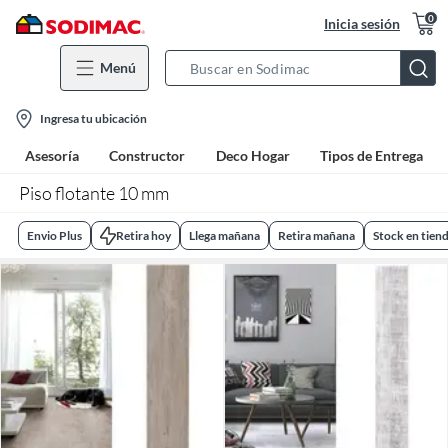
0
Inicia sesión
Menú
Search
Bar
location-
Ingresa tu ubicación
icon
Asesoría
Constructor
Deco Hogar
Tipos de Entrega
Piso flotante 10 mm
Envio Plus
Retira hoy
Llega mañana
Retira mañana
Stock en tien