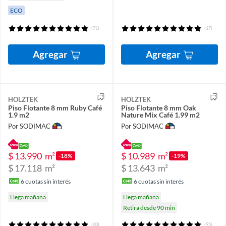
ECO
(71)
(17)
Agregar
Agregar
HOLZTEK
HOLZTEK
Piso Flotante 8 mm Ruby Café
Piso Flotante 8 mm Oak
1.9 m2
Nature Mix Café 1.99 m2
Por SODIMAC
Por SODIMAC
$ 13.990
m²
$ 10.989
m²
-18%
-19%
$ 17.118
m²
$ 13.643
m²
6
cuotas sin interés
6
cuotas sin interés
Llega mañana
Llega mañana
Retira desde 90 min
(60)
(95)