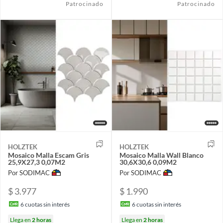
Patrocinado
Patrocinado
HOLZTEK
HOLZTEK
Mosaico Malla Escam Gris
Mosaico Malla Wall Blanco
25,9X27,3 0,07M2
30,6X30,6 0,09M2
Por SODIMAC
Por SODIMAC
$ 3.977
$ 1.990
6
cuotas sin interés
6
cuotas sin interés
Llega en
2 horas
Llega en
2 horas