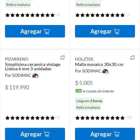
Retira mañana
Retira mañana
(2)
(7)
Agregar
Agregar
PIZARRENO
HOLZTEK
Simplisima ceramica vintage
Malla mosaico 30x30 cm
Lisboa 6 mm 3 unidades
Por SODIMAC
Por SODIMAC
$ 5.005
$ 119.990
6
cuotas sin interés
Llega en
2 horas
Retira mañana
(2)
(38)
Agregar
Agregar