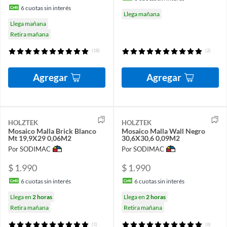
6
cuotas sin interés
Llega mañana
Llega mañana
Retira mañana
(18)
(2)
Agregar
Agregar
HOLZTEK
HOLZTEK
Mosaico Malla Brick Blanco
Mosaico Malla Wall Negro
Mt 19,9X29 0,06M2
30,6X30,6 0,09M2
Por SODIMAC
Por SODIMAC
$ 1.990
$ 1.990
6
cuotas sin interés
6
cuotas sin interés
Llega en
2 horas
Llega en
2 horas
Retira mañana
Retira mañana
(1)
(6)