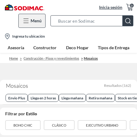
0
Inicia sesión
Menú
Search
Bar
location-
Ingresa tu ubicación
icon
Asesoría
Constructor
Deco Hogar
Tipos de Entrega
Home
Construcción - Pisos y revestimientos
Mosaicos
Mosaicos
Resultados
(
162
)
Envio Plus
Llega en 2 horas
Llega mañana
Retira mañana
Stock en ti
Filtrar por
Estilo
BOHO CHIC
CLÁSICO
EJECUTIVO URBANO