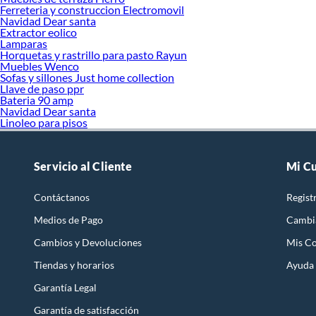
Ferreteria y construccion Electromovil
Navidad Dear santa
Extractor eolico
Lamparas
Horquetas y rastrillo para pasto Rayun
Muebles Wenco
Sofas y sillones Just home collection
Llave de paso ppr
Bateria 90 amp
Navidad Dear santa
Linoleo para pisos
Servicio al Cliente
Mi C
Contáctanos
Regist
Medios de Pago
Cambi
Cambios y Devoluciones
Mis C
Tiendas y horarios
Ayuda
Garantía Legal
Garantía de satisfacción