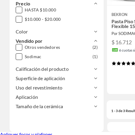
Precio
HASTA $10.000
BEKRON
$10.000 - $20.000
Pasta Piso
Flexible 15
Color
Por SODIMA
Vendido por
$ 16.712
Otros vendedores
(2)
6
cuotas si
Sodimac
(1)
Calificación del producto
Superficie de aplicación
Uso del revestimiento
Aplicación
Tamaño de la cerámica
1 - 3 de 3 Resu
Apliques focos y plafones