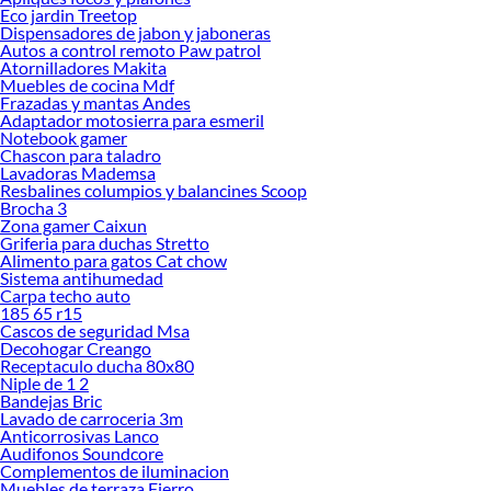
Eco jardin Treetop
Dispensadores de jabon y jaboneras
Autos a control remoto Paw patrol
Atornilladores Makita
Muebles de cocina Mdf
Frazadas y mantas Andes
Adaptador motosierra para esmeril
Notebook gamer
Chascon para taladro
Lavadoras Mademsa
Resbalines columpios y balancines Scoop
Brocha 3
Zona gamer Caixun
Griferia para duchas Stretto
Alimento para gatos Cat chow
Sistema antihumedad
Carpa techo auto
185 65 r15
Cascos de seguridad Msa
Decohogar Creango
Receptaculo ducha 80x80
Niple de 1 2
Bandejas Bric
Lavado de carroceria 3m
Anticorrosivas Lanco
Audifonos Soundcore
Complementos de iluminacion
Muebles de terraza Fierro