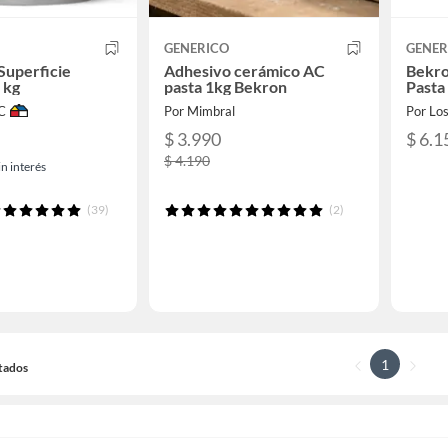
GENERICO
GENER
 Superficie
Adhesivo cerámico AC
Bekro
 kg
pasta 1kg Bekron
Pasta 
C
Por Mimbral
Por Lo
$ 3.990
$ 6.1
$ 4.190
n interés
(39)
(2)
1
ltados