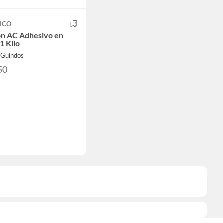
ICO
n AC Adhesivo en
1 Kilo
sGuindos
50