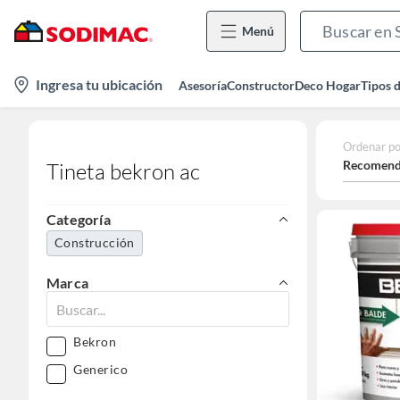
Menú
location-
Ingresa tu ubicación
Asesoría
Constructor
Deco Hogar
Tipos 
icon
Ordenar po
Recomend
Tineta bekron ac
Categoría
Construcción
Marca
Bekron
Generico