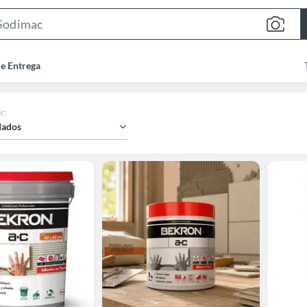
Search
Bar
de Entrega
r
:
ados