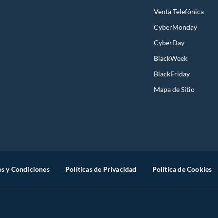
Venta Telefónica
CyberMonday
CyberDay
BlackWeek
BlackFriday
Mapa de Sitio
s y Condiciones
Políticas de Privacidad
Política de Cookies