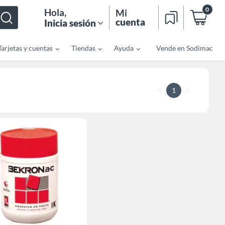
0
Hola
,
Mi
cuenta
Inicia sesión
Tarjetas y cuentas
Tiendas
Ayuda
Vende en Sodimac
1